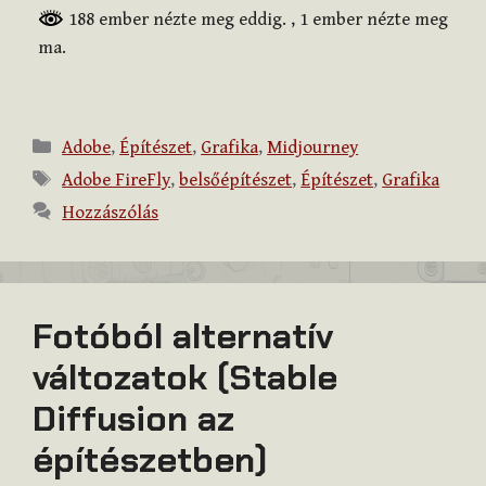
188 ember nézte meg eddig.
, 1 ember nézte meg
ma.
Kategória
Adobe
,
Építészet
,
Grafika
,
Midjourney
Címkék
Adobe FireFly
,
belsőépítészet
,
Építészet
,
Grafika
Hozzászólás
Fotóból alternatív
változatok (Stable
Diffusion az
építészetben)