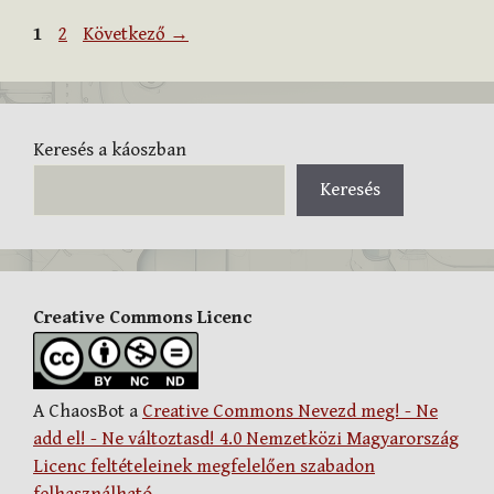
Oldal
Oldal
1
2
Következő
→
Keresés a káoszban
Keresés
Creative Commons Licenc
A ChaosBot a
Creative Commons Nevezd meg! - Ne
add el! - Ne változtasd! 4.0 Nemzetközi Magyarország
Licenc feltételeinek megfelelően szabadon