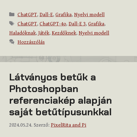
Kategória
ChatGPT
,
Dall-E
,
Grafika
,
Nyelvi modell
Címkék
ChatGPT
,
ChatGPT-4o
,
Dall-E 3
,
Grafika
,
Haladóknak
,
Játék
,
Kezdőknek
,
Nyelvi modell
Hozzászólás
Látványos betűk a
Photoshopban
referenciakép alapján
saját betűtípusunkkal
2024.05.24.
Szerző:
PixelRita and Pi