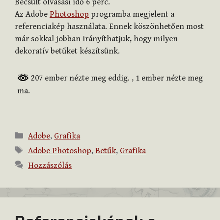
Becsült olvasási idő
6
perc.
Az Adobe
Photoshop
programba megjelent a
referenciakép használata. Ennek köszönhetően most
már sokkal jobban irányíthatjuk, hogy milyen
dekoratív betűket készítsünk.
207 ember nézte meg eddig.
, 1 ember nézte meg
ma.
Kategória
Adobe
,
Grafika
Címkék
Adobe Photoshop
,
Betűk
,
Grafika
Hozzászólás