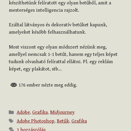
készíthetünk felíratott egy olyan betűből, amit a
mesterséges intelligencia rajzolt.
Ezáltal látványos és dekoratív betűket kapunk,
amelyeket később felhasználhatunk.
Most viszont egy olyan módszert nézünk meg,
amellyel nemcsak 1-1 betűt, hanem egy teljes képet
tudunk olvasható felírattal ellátni. Pl. egy reklám
képet, egy plakátot, stb…
176 ember nézte meg eddig.
Kategória
Adobe
,
Grafika
,
Midjourney
Címkék
Adobe Photoshop
,
Betűk
,
Grafika
1 hozzászólás