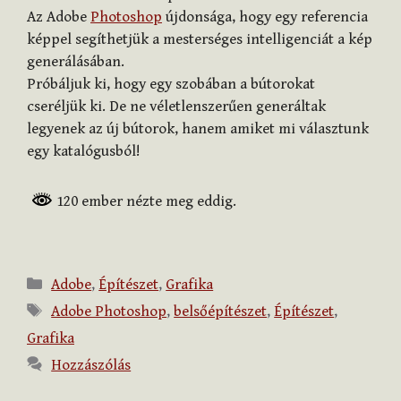
Az Adobe
Photoshop
újdonsága, hogy egy referencia
képpel segíthetjük a mesterséges intelligenciát a kép
generálásában.
Próbáljuk ki, hogy egy szobában a bútorokat
cseréljük ki. De ne véletlenszerűen generáltak
legyenek az új bútorok, hanem amiket mi választunk
egy katalógusból!
120 ember nézte meg eddig.
Kategória
Adobe
,
Építészet
,
Grafika
Címkék
Adobe Photoshop
,
belsőépítészet
,
Építészet
,
Grafika
Hozzászólás