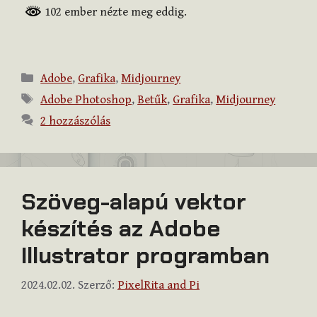
102 ember nézte meg eddig.
Kategória
Adobe
,
Grafika
,
Midjourney
Címkék
Adobe Photoshop
,
Betűk
,
Grafika
,
Midjourney
2 hozzászólás
Szöveg-alapú vektor
készítés az Adobe
Illustrator programban
2024.02.02.
Szerző:
PixelRita and Pi