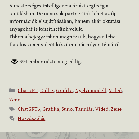
A mesterséges intelligencia óriási segítség a
tanulásban. De nemcsak partnerünk lehet az új
információk elsajátításában, hanem akár oktatási
anyagokat is készíthetünk velük.
Ebben a bejegyzésben megnézzük, hogyan lehet
fiatalos zenei videót készíteni bármilyen témáról.
394 ember nézte meg eddig.
Kategória
ChatGPT
,
Dall-E
,
Grafika
,
Nyelvi modell
,
Videó
,
Zene
Címkék
ChatGPT5
,
Grafika
,
Suno
,
Tanulás
,
Videó
,
Zene
Hozzászólás