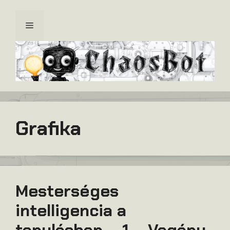
Kilépés
a
Menü
tartalomba
Grafika
Mesterséges
intelligencia a
tanulásban – 1 – Vagány