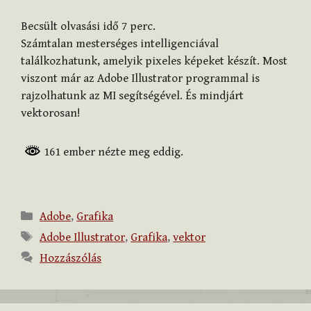
Becsült olvasási idő
7
perc.
Számtalan mesterséges intelligenciával
találkozhatunk, amelyik pixeles képeket készít. Most
viszont már az Adobe Illustrator programmal is
rajzolhatunk az MI segítségével. És mindjárt
vektorosan!
161 ember nézte meg eddig.
Kategória
Adobe
,
Grafika
Címkék
Adobe Illustrator
,
Grafika
,
vektor
Hozzászólás