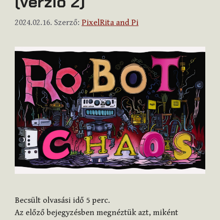
(verzió 2)
2024.02.16.
Szerző:
PixelRita and Pi
Becsült olvasási idő
5
perc.
Az előző bejegyzésben megnéztük azt, miként