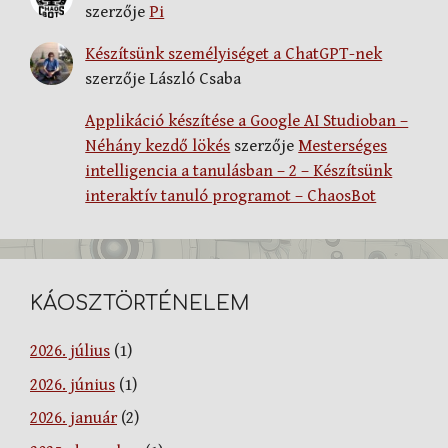
szerzője
Pi
Készítsünk személyiséget a ChatGPT-nek
szerzője
László Csaba
Applikáció készítése a Google AI Studioban –
Néhány kezdő lökés
szerzője
Mesterséges
intelligencia a tanulásban – 2 – Készítsünk
interaktív tanuló programot – ChaosBot
KÁOSZTÖRTÉNELEM
2026. július
(1)
2026. június
(1)
2026. január
(2)