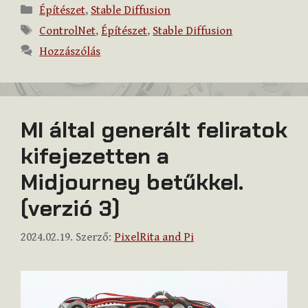
Kategória
Építészet
,
Stable Diffusion
Címkék
ControlNet
,
Építészet
,
Stable Diffusion
Hozzászólás
MI által generált feliratok
kifejezetten a
Midjourney betűkkel.
(verzió 3)
2024.02.19.
Szerző:
PixelRita and Pi