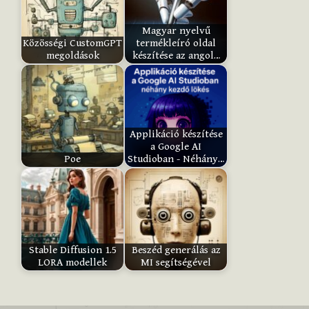
i
Magyar nyelvű
t
Közösségi CustomGPT
termékleíró oldal
e
megoldások
készítése az angol…
m
:
Applikáció készítése
Submit
a Google AI
Rating
Poe
Studioban - Néhány…
Stable Diffusion 1.5
Beszéd generálás az
LORA modellek
MI segítségével