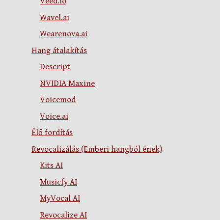
Veed.io
Wavel.ai
Wearenova.ai
Hang átalakítás
Descript
NVIDIA Maxine
Voicemod
Voice.ai
Élő fordítás
Revocalizálás (Emberi hangból ének)
Kits AI
Musicfy AI
MyVocal AI
Revocalize AI