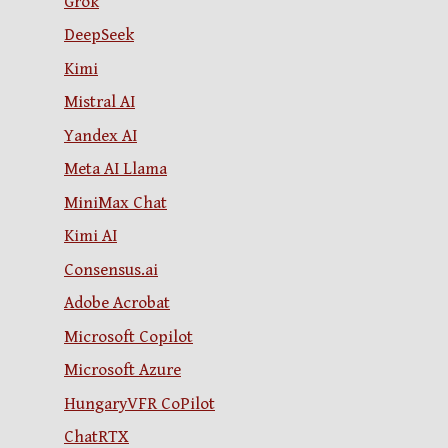
Grok
DeepSeek
Kimi
Mistral AI
Yandex AI
Meta AI Llama
MiniMax Chat
Kimi AI
Consensus.ai
Adobe Acrobat
Microsoft Copilot
Microsoft Azure
HungaryVFR CoPilot
ChatRTX