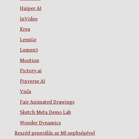
Haiper AI
InVideo
Krea
LensGo
Lumen5
Mootion
Pictory.ai
Pixverse AI
Visla
Fair Animated Drawings
Sketch Meta Demo Lab
Wonder Dynamics
Beszéd generálás az MI segítségével