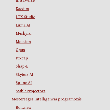
instaVerse
Kaedim
LTX Studio
Luma AI
Meshy.ai
Mootion
Opus
Pixcap
Shap-E
Skybox AI
Spline AI
StableProjectorz
Mesterséges Intelligencia programozás
Bolt.new