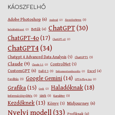
KÁOSZFELHŐ
Adobe Photoshop
(6)
Asszisztens
(3)
Android
(2)
ChatGPT
(30)
Betűk
(4)
belsőépítészet
(2)
ChatGPT-4o
(17)
ChatGPT-o3
(2)
ChatGPT4
(34)
Chatgpt 4 Advanced Data Analysis
(5)
ChatGPT5
(3)
Claude
(9)
ControlNet
(5)
Claude 3.5
(2)
CustomGPT
(6)
Excel
(4)
Dall-E 3
(3)
Dokumentumkezelés
(2)
Google Gemini
(14)
Fordítás
(3)
GPT4+Plug-ins
(2)
Haladóknak
(18)
Grafika
(15)
Grok
(2)
Információgyűjtés
(3)
Játék
(3)
Karakter
(3)
Kezdőknek
(13)
Midjourney
(6)
Könyv
(5)
Nyelvi modell
(33)
Profiknak
(4)