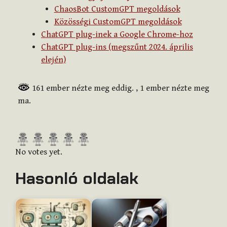
ChaosBot CustomGPT megoldások
Közösségi CustomGPT megoldások
ChatGPT plug-inek a Google Chrome-hoz
ChatGPT plug-ins (megszűnt 2024. április
elején)
161 ember nézte meg eddig.
, 1 ember nézte meg
ma.
R
a
No votes yet.
t
Hasonló oldalak
e
t
h
i
s