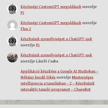
Közösségi CustomGPT megoldások
szerzője
Pi
Közösségi CustomGPT megoldások
szerzője
Flux 2
Készítsünk személyiséget a ChatGPT-nek
szerzője
Pi
Készítsünk személyiséget a ChatGPT-nek
szerzője
László Csaba
Applikáció készítése a Google AI Studioban –
Néhány kezdő lökés
szerzője
Mesterséges
intelligencia a tanulásban – 2 – Készítsünk
interaktív tanuló programot – ChaosBot