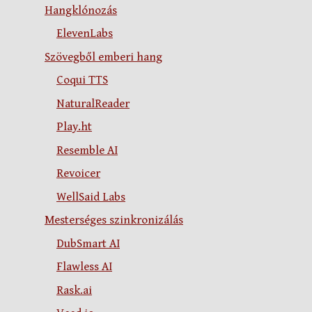
Hangklónozás
ElevenLabs
Szövegből emberi hang
Coqui TTS
NaturalReader
Play.ht
Resemble AI
Revoicer
WellSaid Labs
Mesterséges szinkronizálás
DubSmart AI
Flawless AI
Rask.ai