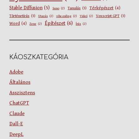
Stable Diffusion
(5)
Térképészet
(4)
Tanulás
(3)
Suno
(2)
Történetírás
(3)
Voxscript GPT
(3)
Utazás
(2)
vibe coding
(2)
Videó
(2)
Építészet
(6)
Word
(4)
Zene
(2)
Írás
(2)
KÁOSZKATEGÓRIA
Adobe
Általános
Asszisztens
ChatGPT
Claude
Dall-E
DeepL