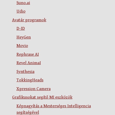
Suno.ai
Udio
Avatár programok
D-ID
HeyGen
Movio
Rephrase AI
Revel AnimaI
Synthesia
TokkingHeads
Xpression Camera
Grafikusokat segítő MI eszközök
Képnagyítás a Mesterséges Intelligencia
segítségével