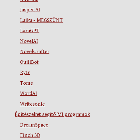
Jasper AI
Laika - MEGSZÜNT
LaraGPT
NovelAI
NovelCrafter
QuillBot
Rytr
Tome
WordAI
Writesonic
Építészeket segítő MI programok
DreamSpace
Finch 3D