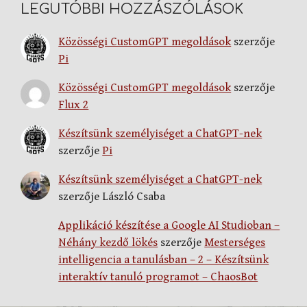
LEGUTÓBBI HOZZÁSZÓLÁSOK
Közösségi CustomGPT megoldások
szerzője
Pi
Közösségi CustomGPT megoldások
szerzője
Flux 2
Készítsünk személyiséget a ChatGPT-nek
szerzője
Pi
Készítsünk személyiséget a ChatGPT-nek
szerzője
László Csaba
Applikáció készítése a Google AI Studioban –
Néhány kezdő lökés
szerzője
Mesterséges
intelligencia a tanulásban – 2 – Készítsünk
interaktív tanuló programot – ChaosBot