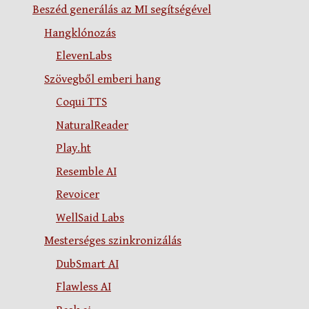
Beszéd generálás az MI segítségével
Hangklónozás
ElevenLabs
Szövegből emberi hang
Coqui TTS
NaturalReader
Play.ht
Resemble AI
Revoicer
WellSaid Labs
Mesterséges szinkronizálás
DubSmart AI
Flawless AI