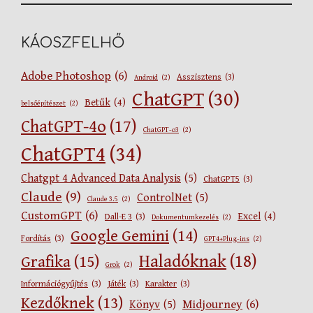
KÁOSZFELHŐ
Adobe Photoshop
(6)
Asszisztens
(3)
Android
(2)
ChatGPT
(30)
Betűk
(4)
belsőépítészet
(2)
ChatGPT-4o
(17)
ChatGPT-o3
(2)
ChatGPT4
(34)
Chatgpt 4 Advanced Data Analysis
(5)
ChatGPT5
(3)
Claude
(9)
ControlNet
(5)
Claude 3.5
(2)
CustomGPT
(6)
Excel
(4)
Dall-E 3
(3)
Dokumentumkezelés
(2)
Google Gemini
(14)
Fordítás
(3)
GPT4+Plug-ins
(2)
Haladóknak
(18)
Grafika
(15)
Grok
(2)
Információgyűjtés
(3)
Játék
(3)
Karakter
(3)
Kezdőknek
(13)
Midjourney
(6)
Könyv
(5)