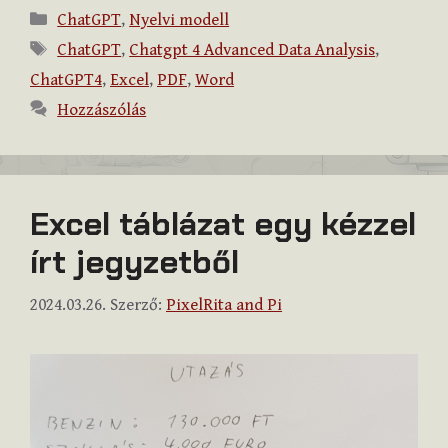
Kategória
ChatGPT
,
Nyelvi modell
Címkék
ChatGPT
,
Chatgpt 4 Advanced Data Analysis
,
ChatGPT4
,
Excel
,
PDF
,
Word
Hozzászólás
Excel táblázat egy kézzel
írt jegyzetből
2024.03.26.
Szerző:
PixelRita and Pi