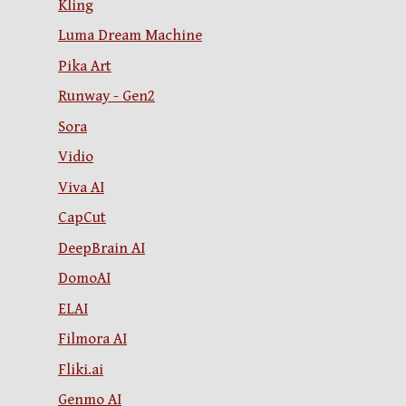
Kling
Luma Dream Machine
Pika Art
Runway - Gen2
Sora
Vidio
Viva AI
CapCut
DeepBrain AI
DomoAI
ELAI
Filmora AI
Fliki.ai
Genmo AI