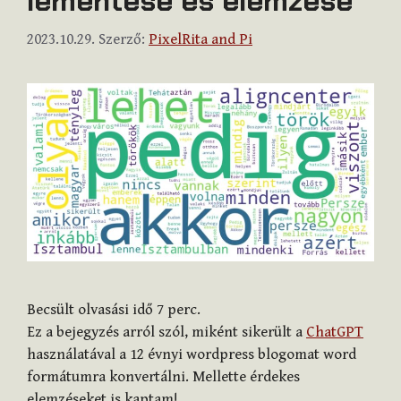
lementése és elemzése
2023.10.29.
Szerző:
PixelRita and Pi
Becsült olvasási idő
7
perc.
Ez a bejegyzés arról szól, miként sikerült a
ChatGPT
használatával a 12 évnyi wordpress blogomat word
formátumra konvertálni. Mellette érdekes
elemzéseket is kaptam!