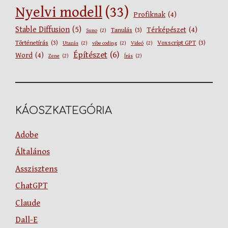
Nyelvi modell
(33)
Profiknak
(4)
Stable Diffusion
(5)
Térképészet
(4)
Tanulás
(3)
Suno
(2)
Történetírás
(3)
Voxscript GPT
(3)
Utazás
(2)
vibe coding
(2)
Videó
(2)
Építészet
(6)
Word
(4)
Zene
(2)
Írás
(2)
KÁOSZKATEGÓRIA
Adobe
Általános
Asszisztens
ChatGPT
Claude
Dall-E