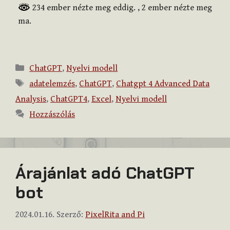
234 ember nézte meg eddig.
, 2 ember nézte meg
ma.
Kategória
ChatGPT
,
Nyelvi modell
Címkék
adatelemzés
,
ChatGPT
,
Chatgpt 4 Advanced Data
Analysis
,
ChatGPT4
,
Excel
,
Nyelvi modell
Hozzászólás
Árajánlat adó ChatGPT
bot
2024.01.16.
Szerző:
PixelRita and Pi