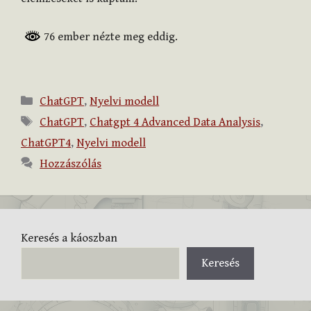
76 ember nézte meg eddig.
Kategória
ChatGPT
,
Nyelvi modell
Címkék
ChatGPT
,
Chatgpt 4 Advanced Data Analysis
,
ChatGPT4
,
Nyelvi modell
Hozzászólás
Keresés a káoszban
Keresés