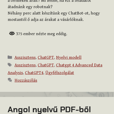
a termékek árait? Mi lenne, ha ezt a feladatot
átadnánk egy robotnak?
Néhány perc alatt készítünk egy ChatBot-ot, hogy
mostantól ő adja az árakat a vásárlóknak.
375 ember nézte meg eddig.
Kategória
Asszisztens
,
ChatGPT
,
Nyelvi modell
Címkék
Asszisztens
,
ChatGPT
,
Chatgpt 4 Advanced Data
Analysis
,
ChatGPT4
,
Ügyfélszolgálat
Hozzászólás
Angol nyelvű PDF-ből