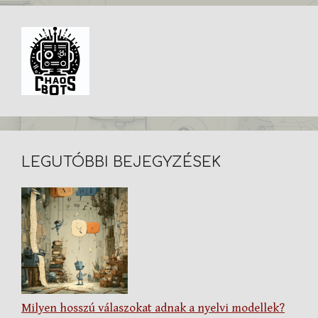
LEGUTÓBBI BEJEGYZÉSEK
Milyen hosszú válaszokat adnak a nyelvi modellek?