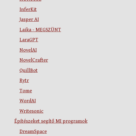
InferKit
Jasper AI
Laika - MEGSZÜNT
LaraGPT
NovelAI
NovelCrafter
QuillBot
Rytr
Tome
WordAI
Writesonic
Építészeket segítő MI programok
DreamSpace