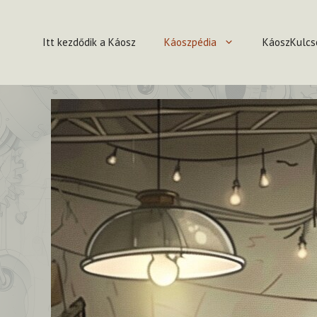
Kilépés
a
Itt kezdődik a Káosz
Káoszpédia
KáoszKulcs
tartalomba