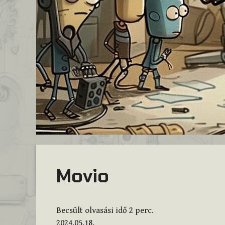
Movio
Becsült olvasási idő
2
perc.
2024.05.18.