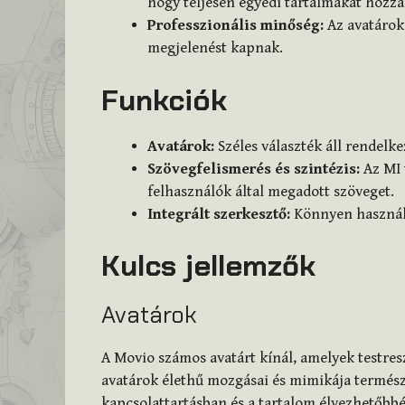
hogy teljesen egyedi tartalmakat hozza
Professzionális minőség:
Az avatárok 
megjelenést kapnak.
Funkciók
Avatárok:
Széles választék áll rendelk
Szövegfelismerés és szintézis:
Az MI 
felhasználók által megadott szöveget.
Integrált szerkesztő:
Könnyen használh
Kulcs jellemzők
Avatárok
A Movio számos avatárt kínál, amelyek testre
avatárok élethű mozgásai és mimikája természe
kapcsolattartásban és a tartalom élvezhetőbbé