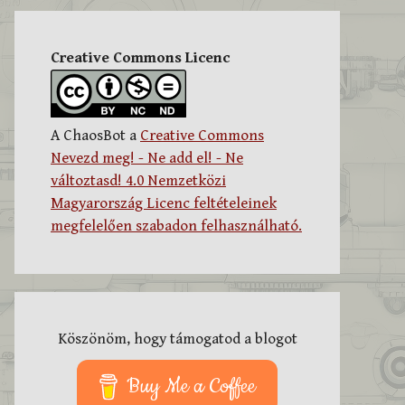
Creative Commons Licenc
A ChaosBot a
Creative Commons
Nevezd meg! - Ne add el! - Ne
változtasd! 4.0 Nemzetközi
Magyarország Licenc feltételeinek
megfelelően szabadon felhasználható.
Köszönöm, hogy támogatod a blogot
Buy Me a Coffee