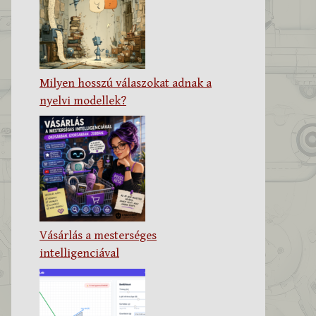
Milyen hosszú válaszokat adnak a
nyelvi modellek?
Vásárlás a mesterséges
intelligenciával