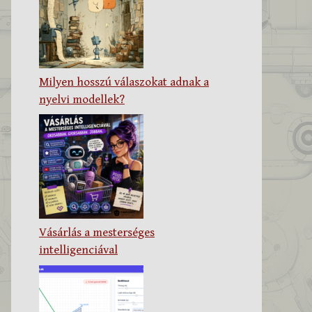
Milyen hosszú válaszokat adnak a
nyelvi modellek?
Vásárlás a mesterséges
intelligenciával