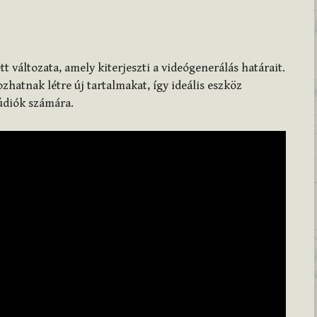
t változata, amely kiterjeszti a videógenerálás határait.
zhatnak létre új tartalmakat, így ideális eszköz
údiók számára.