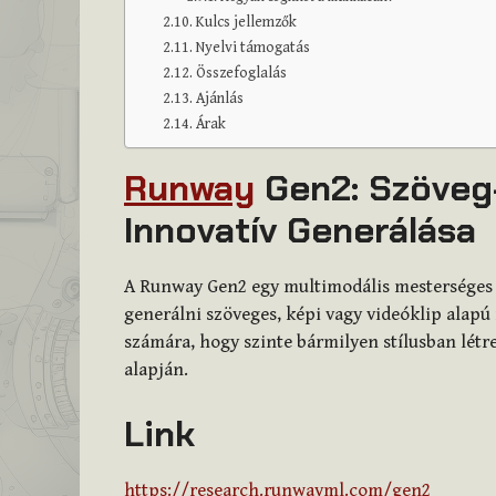
Kulcs jellemzők
Nyelvi támogatás
Összefoglalás
Ajánlás
Árak
Runway
Gen2: Szöveg
Innovatív Generálása
A Runway Gen2 egy multimodális mesterséges i
generálni szöveges, képi vagy videóklip alapú i
számára, hogy szinte bármilyen stílusban lét
alapján.
Link
https://research.runwayml.com/gen2