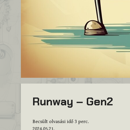
Runway – Gen2
Becsült olvasási idő
3
perc.
2024.05.21.