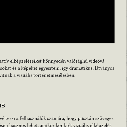
eatív elképzeléseiket könnyedén valósághű videóvá
ásokat és a képeket egyesíteni, így dramatikus, látványos
yitnak a vizuális történetmesélésben.
ás
vé teszi a felhasználók számára, hogy pusztán szöveges
ösen hasznos lehet, amikor konkrét vizuális elképzelés