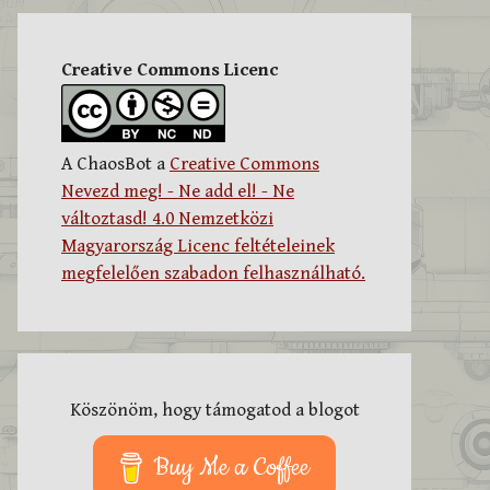
Creative Commons Licenc
A ChaosBot a
Creative Commons
Nevezd meg! - Ne add el! - Ne
változtasd! 4.0 Nemzetközi
Magyarország Licenc feltételeinek
megfelelően szabadon felhasználható.
Köszönöm, hogy támogatod a blogot
Buy Me a Coffee