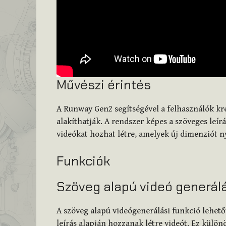
Művészi érintés
A Runway Gen2 segítségével a felhasználók kr
alakíthatják. A rendszer képes a szöveges leír
videókat hozhat létre, amelyek új dimenziót n
Funkciók
Szöveg alapú videó generál
A szöveg alapú videógenerálási funkció lehető
leírás alapján hozzanak létre videót. Ez külön