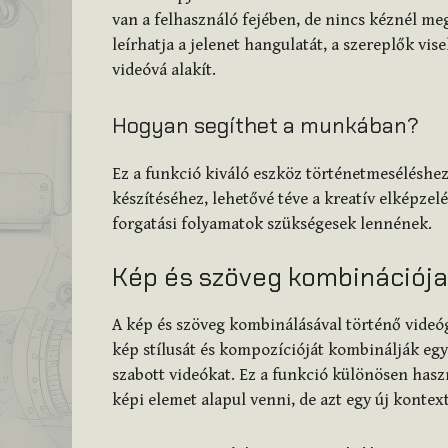
van a felhasználó fejében, de nincs kéznél me
leírhatja a jelenet hangulatát, a szereplők vis
videóvá alakít.
Hogyan segíthet a munkában?
Ez a funkció kiváló eszköz történetmeséléshe
készítéséhez, lehetővé téve a kreatív elképzel
forgatási folyamatok szükségesek lennének.
Kép és szöveg kombinációja
A kép és szöveg kombinálásával történő videóg
kép stílusát és kompozícióját kombinálják egy 
szabott videókat. Ez a funkció különösen hasz
képi elemet alapul venni, de azt egy új kontex