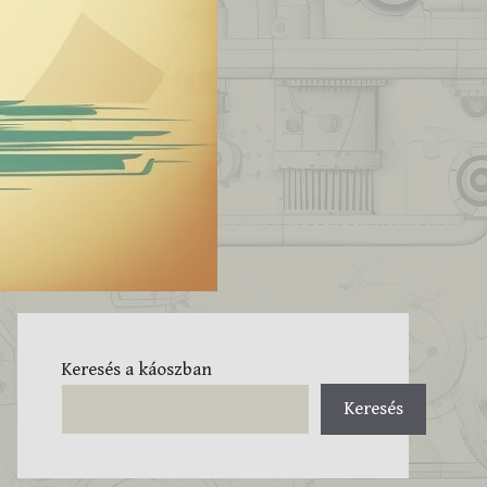
Keresés a káoszban
Keresés