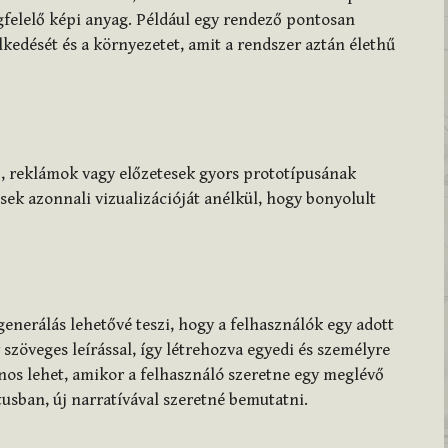
gfelelő képi anyag. Például egy rendező pontosan
elkedését és a környezetet, amit a rendszer aztán élethű
z, reklámok vagy előzetesek gyors prototípusának
ések azonnali vizualizációját anélkül, hogy bonyolult
enerálás lehetővé teszi, hogy a felhasználók egy adott
szöveges leírással, így létrehozva egyedi és személyre
nos lehet, amikor a felhasználó szeretne egy meglévő
tusban, új narratívával szeretné bemutatni.