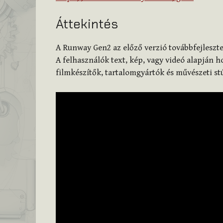
Áttekintés
A Runway Gen2 az előző verzió továbbfejlesztet
A felhasználók text, kép, vagy videó alapján ho
filmkészítők, tartalomgyártók és művészeti st