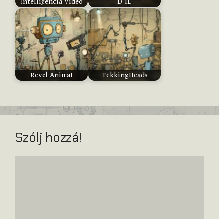
Intelligencia Video
D-ID
Revel AnimaI
TokkingHeads
Szólj hozzá!
Hozzászólás