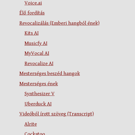
Voice.ai
Élő fordítás
Revocalizálás (Emberi hangból ének)
Kits AI
Musicfy AI
MyVocal AI
Revocalize AI
Mesterséges beszéd hangok
Mesterséges ének
Synthesizer V
Uberduck AI
Videóból írott szöveg (Transcript)
Alrite
Cockatoo