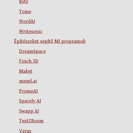
Rytr
Tome
WordAI
Writesonic
Építészeket segítő MI programok
DreamSpace
Finch 3D
Maket
mnml.ai
PromeAI
Spacely AI
Swapp AI
Text2Room
Veras