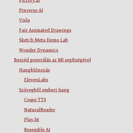
Pictory.ai
Pixverse AI
Visla
Fair Animated Drawings
Sketch Meta Demo Lab
Wonder Dynamics
Beszéd generálás az MI segítségével
Hangklónozás
ElevenLabs
Szövegből emberi hang
Coqui TTS
NaturalReader
Play.ht
Resemble AI