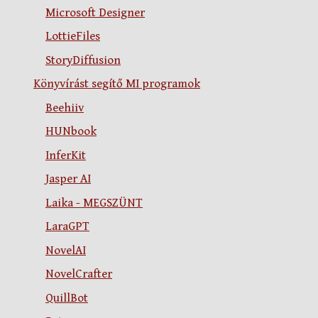
Microsoft Designer
LottieFiles
StoryDiffusion
Könyvírást segítő MI programok
Beehiiv
HUNbook
InferKit
Jasper AI
Laika - MEGSZÜNT
LaraGPT
NovelAI
NovelCrafter
QuillBot