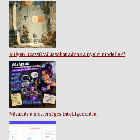
Milyen hosszú válaszokat adnak a nyelvi modellek?
Vásárlás a mesterséges intelligenciával