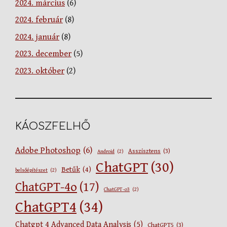
2024. március
(6)
2024. február
(8)
2024. január
(8)
2023. december
(5)
2023. október
(2)
KÁOSZFELHŐ
Adobe Photoshop
(6)
Asszisztens
(3)
Android
(2)
ChatGPT
(30)
Betűk
(4)
belsőépítészet
(2)
ChatGPT-4o
(17)
ChatGPT-o3
(2)
ChatGPT4
(34)
Chatgpt 4 Advanced Data Analysis
(5)
ChatGPT5
(3)