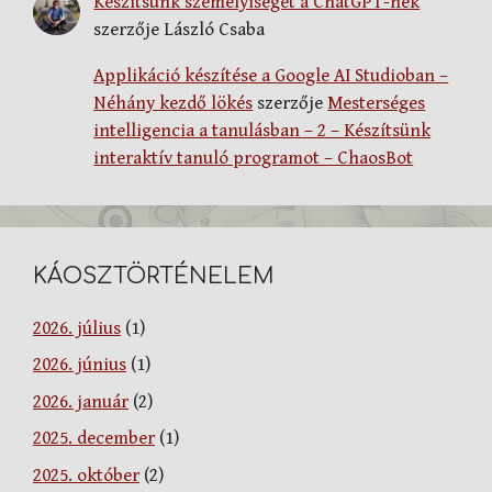
Készítsünk személyiséget a ChatGPT-nek
szerzője
László Csaba
Applikáció készítése a Google AI Studioban –
Néhány kezdő lökés
szerzője
Mesterséges
intelligencia a tanulásban – 2 – Készítsünk
interaktív tanuló programot – ChaosBot
KÁOSZTÖRTÉNELEM
2026. július
(1)
2026. június
(1)
2026. január
(2)
2025. december
(1)
2025. október
(2)