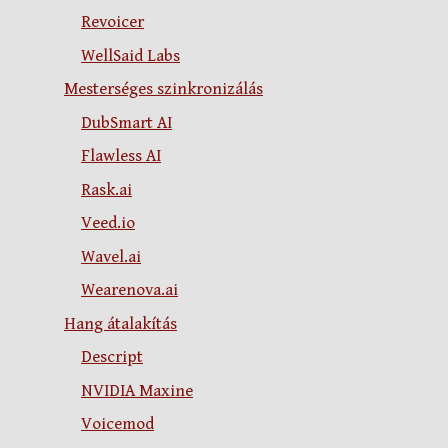
Revoicer
WellSaid Labs
Mesterséges szinkronizálás
DubSmart AI
Flawless AI
Rask.ai
Veed.io
Wavel.ai
Wearenova.ai
Hang átalakítás
Descript
NVIDIA Maxine
Voicemod