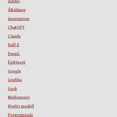
Adobe
Általános
Asszisztens
ChatGPT
Claude
Dall-E
DeepL
Építészet
Google
Grafika
Grok
Midjourney
Nyelvi modell
Programozás