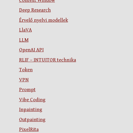
Context Window
Deep Research
Érvelő nyelvi modellek
LlaVA
LLM
OpenAI API
RLIF – INTUITOR technika
Token
VPN
Prompt
Vibe Coding
Inpainting
Outpainting
PixelRita