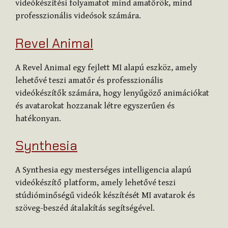
videókészítési folyamatot mind amatőrök, mind
professzionális videósok számára.
Revel AnimaI
A Revel AnimaI egy fejlett MI alapú eszköz, amely
lehetővé teszi amatőr és professzionális
videókészítők számára, hogy lenyűgöző animációkat
és avatarokat hozzanak létre egyszerűen és
hatékonyan.
Synthesia
A Synthesia egy mesterséges intelligencia alapú
videókészítő platform, amely lehetővé teszi
stúdióminőségű videók készítését MI avatarok és
szöveg-beszéd átalakítás segítségével.