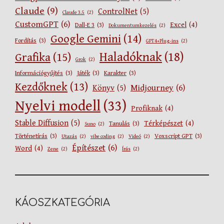
Claude
(9)
ControlNet
(5)
Claude 3.5
(2)
CustomGPT
(6)
Excel
(4)
Dall-E 3
(3)
Dokumentumkezelés
(2)
Google Gemini
(14)
Fordítás
(3)
GPT4+Plug-ins
(2)
Haladóknak
(18)
Grafika
(15)
Grok
(2)
Információgyűjtés
(3)
Játék
(3)
Karakter
(3)
Kezdőknek
(13)
Midjourney
(6)
Könyv
(5)
Nyelvi modell
(33)
Profiknak
(4)
Stable Diffusion
(5)
Térképészet
(4)
Tanulás
(3)
Suno
(2)
Történetírás
(3)
Voxscript GPT
(3)
Utazás
(2)
vibe coding
(2)
Videó
(2)
Építészet
(6)
Word
(4)
Zene
(2)
Írás
(2)
KÁOSZKATEGÓRIA