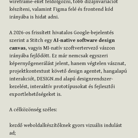
wireframe-eket feldolgozni, több dizájnvariációt
készíteni, valamint Figma felé és frontend kód
irányába is hidat adni.
A 2026-os frissített hivatalos Google-bejelentés
szerint a Stitch egy
AI-native software design
canvas
, vagyis MI-natív szoftvertervező vászon
irányába fejlődött. Ez már nemcsak egyszeri
képernyőgenerálást jelent, hanem végtelen vásznat,
projektkontextust követő design agentet, hangalapú
interakciót, DESIGN.md alapú designrendszer-
kezelést, interaktív prototípusokat és fejlesztői
exportlehetőségeket is.
A célközönség széles:
kezdő weboldalkészítőknek gyors vizuális indulást
ad;