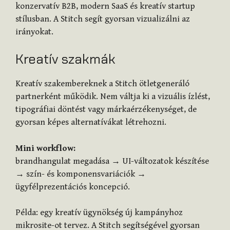
konzervatív B2B, modern SaaS és kreatív startup
stílusban. A Stitch segít gyorsan vizualizálni az
irányokat.
Kreatív szakmák
Kreatív szakembereknek a Stitch ötletgeneráló
partnerként működik. Nem váltja ki a vizuális ízlést,
tipográfiai döntést vagy márkaérzékenységet, de
gyorsan képes alternatívákat létrehozni.
Mini workflow:
brandhangulat megadása → UI-változatok készítése
→ szín- és komponensvariációk →
ügyfélprezentációs koncepció.
Példa: egy kreatív ügynökség új kampányhoz
mikrosite-ot tervez. A Stitch segítségével gyorsan