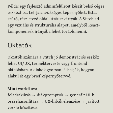
Példa: egy fejlesztő adminfelületet készít belső céges
eszközhöz. Leírja a szükséges képernyőket: lista,
szűrő, részletező oldal, státuszkártyák. A Stitch ad
egy vizuális és strukturális alapot, amelyből React-
komponensek irányába lehet továbbmenni.
Oktatók
Oktatók számára a Stitch jó demonstrációs eszköz
lehet UI/UX, terméktervezés vagy frontend
oktatásban. A diákok gyorsan láthatják, hogyan
alakul át egy brief képernyőtervvé.
Mini workflow:
feladatkiírás → diákpromptok → generált UI-k
összehasonlítása → UX-hibák elemzése → javított
verzió készítése.