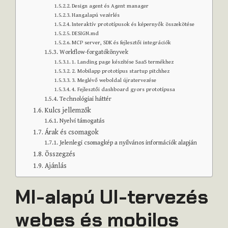
Design agent és Agent manager
Hangalapú vezérlés
Interaktív prototípusok és képernyők összekötése
DESIGN.md
MCP server, SDK és fejlesztői integrációk
Workflow-forgatókönyvek
1. Landing page készítése SaaS termékhez
2. Mobilapp prototípus startup pitchhez
3. Meglévő weboldal újratervezése
4. Fejlesztői dashboard gyors prototípusa
Technológiai háttér
Kulcs jellemzők
Nyelvi támogatás
Árak és csomagok
Jelenlegi csomagkép a nyilvános információk alapján
Összegzés
Ajánlás
MI-alapú UI-tervezés
webes és mobilos