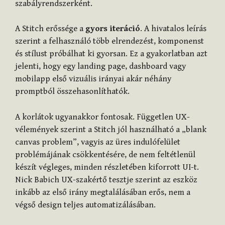
szabályrendszerként.
A Stitch erőssége a
gyors iteráció
. A hivatalos leírás
szerint a felhasználó több elrendezést, komponenst
és stílust próbálhat ki gyorsan. Ez a gyakorlatban azt
jelenti, hogy egy landing page, dashboard vagy
mobilapp első vizuális irányai akár néhány
promptból összehasonlíthatók.
A korlátok ugyanakkor fontosak. Független UX-
vélemények szerint a Stitch jól használható a „blank
canvas problem”, vagyis az üres indulófelület
problémájának csökkentésére, de nem feltétlenül
készít végleges, minden részletében kiforrott UI-t.
Nick Babich UX-szakértő tesztje szerint az eszköz
inkább az első irány megtalálásában erős, nem a
végső design teljes automatizálásában.