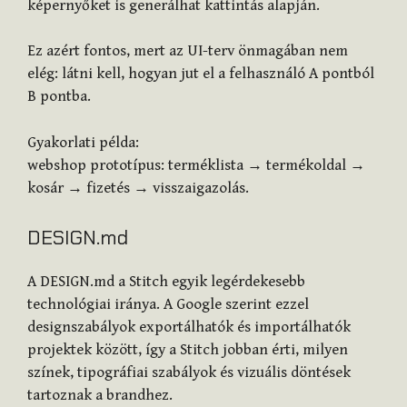
képernyőket is generálhat kattintás alapján.
Ez azért fontos, mert az UI-terv önmagában nem
elég: látni kell, hogyan jut el a felhasználó A pontból
B pontba.
Gyakorlati példa:
webshop prototípus: terméklista → termékoldal →
kosár → fizetés → visszaigazolás.
DESIGN.md
A DESIGN.md a Stitch egyik legérdekesebb
technológiai iránya. A Google szerint ezzel
designszabályok exportálhatók és importálhatók
projektek között, így a Stitch jobban érti, milyen
színek, tipográfiai szabályok és vizuális döntések
tartoznak a brandhez.