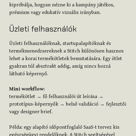
kipróbálja, hogyan nézne ki a kampány játékos,
prémium vagy edukatív vizuális irányban.
Üzleti felhasználók
Üzleti felhasználóknak, startupalapítóknak és
termékmenedzsereknek a Stitch különösen hasznos
lehet a korai termékötletek bemutatására. Egy ötlet
gyakran túl absztrakt addig, amíg nincs hozzá
látható képernyő.
Mini workflow:
termékötlet → fő felhasználói út leírása →
prototípus-képernyők → belső validáció → fejlesztői
vagy designer brief.
Példa: egy alapító időpontfoglaló SaaS-t tervez kis
egészségügyi rendelőknek. A Stitch segítségével