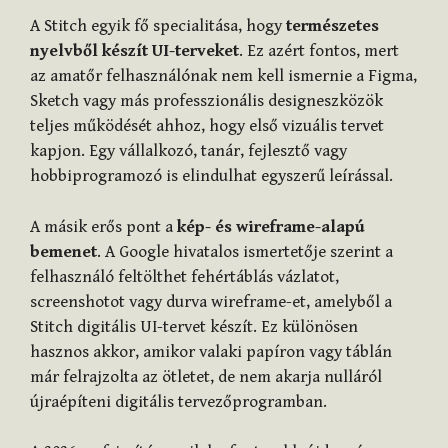
A Stitch egyik fő specialitása, hogy
természetes
nyelvből készít UI-terveket
. Ez azért fontos, mert
az amatőr felhasználónak nem kell ismernie a Figma,
Sketch vagy más professzionális designeszközök
teljes működését ahhoz, hogy első vizuális tervet
kapjon. Egy vállalkozó, tanár, fejlesztő vagy
hobbiprogramozó is elindulhat egyszerű leírással.
A másik erős pont a
kép- és wireframe-alapú
bemenet
. A Google hivatalos ismertetője szerint a
felhasználó feltölthet fehértáblás vázlatot,
screenshotot vagy durva wireframe-et, amelyből a
Stitch digitális UI-tervet készít. Ez különösen
hasznos akkor, amikor valaki papíron vagy táblán
már felrajzolta az ötletet, de nem akarja nulláról
újraépíteni digitális tervezőprogramban.