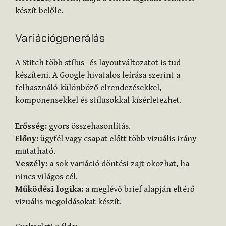
készít belőle.
Variációgenerálás
A Stitch több stílus- és layoutváltozatot is tud
készíteni. A Google hivatalos leírása szerint a
felhasználó különböző elrendezésekkel,
komponensekkel és stílusokkal kísérletezhet.
Erősség:
gyors összehasonlítás.
Előny:
ügyfél vagy csapat előtt több vizuális irány
mutatható.
Veszély:
a sok variáció döntési zajt okozhat, ha
nincs világos cél.
Működési logika:
a meglévő brief alapján eltérő
vizuális megoldásokat készít.