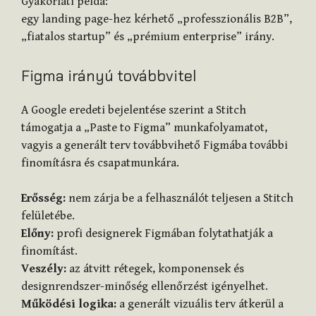
Gyakorlati példa:
egy landing page-hez kérhető „professzionális B2B”,
„fiatalos startup” és „prémium enterprise” irány.
Figma irányú továbbvitel
A Google eredeti bejelentése szerint a Stitch
támogatja a „Paste to Figma” munkafolyamatot,
vagyis a generált terv továbbvihető Figmába további
finomításra és csapatmunkára.
Erősség:
nem zárja be a felhasználót teljesen a Stitch
felületébe.
Előny:
profi designerek Figmában folytathatják a
finomítást.
Veszély:
az átvitt rétegek, komponensek és
designrendszer-minőség ellenőrzést igényelhet.
Működési logika:
a generált vizuális terv átkerül a