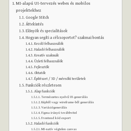
MI-alapú UI-tervezés webes és mobilos
projektekhez
Google Stitch
Áttekintés
Előnyök és specialitások
Hogyan segíti a célcsoportot? szakmai bontás
Kezdő felhasználók
Haladó felhasználók
Kreatív szakmák
Üzleti felhasználók
Fejlesztők
Oktatók
Építészet / 3D / mérnöki területek
Funkciók részletesen
Alap funkciók
Természetes nyelvű UI-generálás
Képből vagy wireframe-ből generálás
Variációgenerálás
Figma irányú továbbvitel
Frontend kód export
Haladó funkciók
MI-natív végtelen canvas