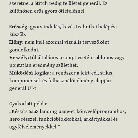
szeretne, a Stitch pedig felületet generál. Ez
különösen erős gyors ötletelésnél.
Erősség:
gyors indulás, kevés technikai belépési
küszöb.
Előny:
nem kell azonnal vizuális tervezőként
gondolkodni.
Veszély:
túl általános prompt esetén sablonos vagy
pontatlan eredmény születhet.
Működési logika:
a rendszer a leírt cél, stílus,
komponensek és felhasználói élmény alapján
generál UI-t.
Gyakorlati példa:
„Készíts SaaS landing page-et könyvelőprogramhoz,
hero résszel, funkcióblokkokkal, árkártyákkal és
ügyfélvéleményekkel.”