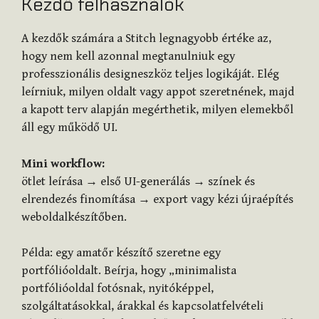
Kezdő felhasználók
A kezdők számára a Stitch legnagyobb értéke az,
hogy nem kell azonnal megtanulniuk egy
professzionális designeszköz teljes logikáját. Elég
leírniuk, milyen oldalt vagy appot szeretnének, majd
a kapott terv alapján megérthetik, milyen elemekből
áll egy működő UI.
Mini workflow:
ötlet leírása → első UI-generálás → színek és
elrendezés finomítása → export vagy kézi újraépítés
weboldalkészítőben.
Példa: egy amatőr készítő szeretne egy
portfólióoldalt. Beírja, hogy „minimalista
portfólióoldal fotósnak, nyitóképpel,
szolgáltatásokkal, árakkal és kapcsolatfelvételi