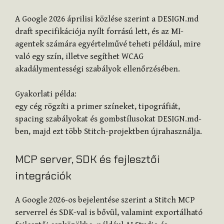
A Google 2026 áprilisi közlése szerint a DESIGN.md
draft specifikációja nyílt forrású lett, és az MI-
agentek számára egyértelművé teheti például, mire
való egy szín, illetve segíthet WCAG
akadálymentességi szabályok ellenőrzésében.
Gyakorlati példa:
egy cég rögzíti a primer színeket, tipográfiát,
spacing szabályokat és gombstílusokat DESIGN.md-
ben, majd ezt több Stitch-projektben újrahasználja.
MCP server, SDK és fejlesztői
integrációk
A Google 2026-os bejelentése szerint a Stitch MCP
serverrel és SDK-val is bővül, valamint exportálható