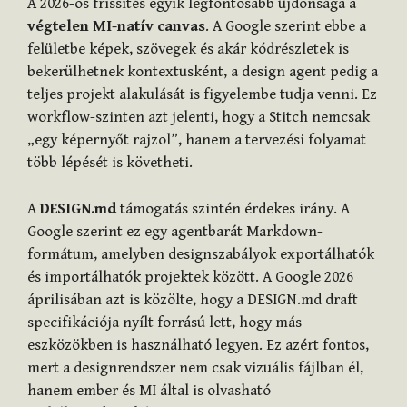
A 2026-os frissítés egyik legfontosabb újdonsága a
végtelen MI-natív canvas
. A Google szerint ebbe a
felületbe képek, szövegek és akár kódrészletek is
bekerülhetnek kontextusként, a design agent pedig a
teljes projekt alakulását is figyelembe tudja venni. Ez
workflow-szinten azt jelenti, hogy a Stitch nemcsak
„egy képernyőt rajzol”, hanem a tervezési folyamat
több lépését is követheti.
A
DESIGN.md
támogatás szintén érdekes irány. A
Google szerint ez egy agentbarát Markdown-
formátum, amelyben designszabályok exportálhatók
és importálhatók projektek között. A Google 2026
áprilisában azt is közölte, hogy a DESIGN.md draft
specifikációja nyílt forrású lett, hogy más
eszközökben is használható legyen. Ez azért fontos,
mert a designrendszer nem csak vizuális fájlban él,
hanem ember és MI által is olvasható