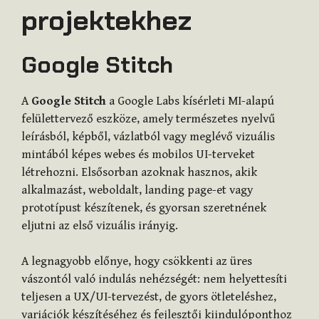
projektekhez
Google Stitch
A
Google Stitch
a Google Labs kísérleti MI-alapú
felülettervező eszköze, amely természetes nyelvű
leírásból, képből, vázlatból vagy meglévő vizuális
mintából képes webes és mobilos UI-terveket
létrehozni. Elsősorban azoknak hasznos, akik
alkalmazást, weboldalt, landing page-et vagy
prototípust készítenek, és gyorsan szeretnének
eljutni az első vizuális irányig.
A legnagyobb előnye, hogy csökkenti az üres
vászontól való indulás nehézségét: nem helyettesíti
teljesen a UX/UI-tervezést, de gyors ötleteléshez,
variációk készítéséhez és fejlesztői kiindulóponthoz