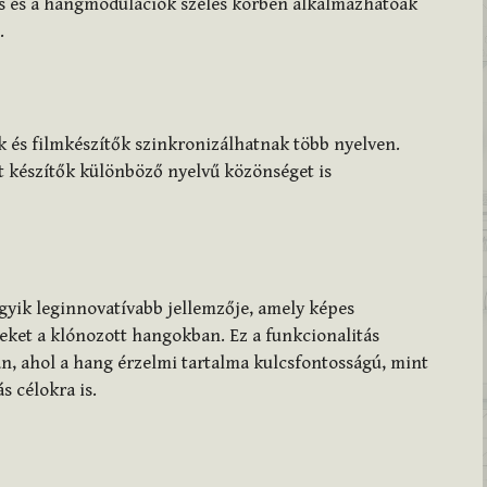
ás és a hangmodulációk széles körben alkalmazhatóak
.
 és filmkészítők szinkronizálhatnak több nyelven.
 készítők különböző nyelvű közönséget is
gyik leginnovatívabb jellemzője, amely képes
eket a klónozott hangokban. Ez a funkcionalitás
n, ahol a hang érzelmi tartalma kulcsfontosságú, mint
s célokra is.