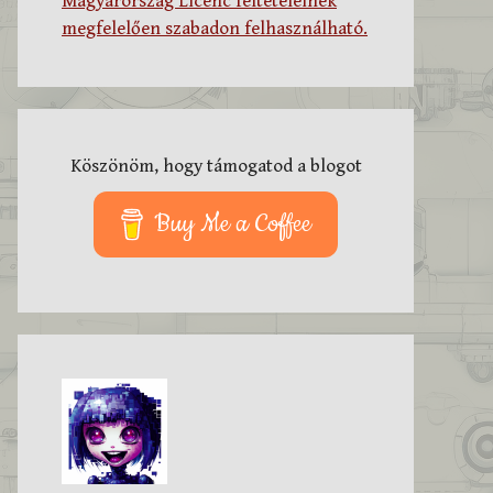
Magyarország Licenc feltételeinek
megfelelően szabadon felhasználható.
Köszönöm, hogy támogatod a blogot
Buy Me a Coffee