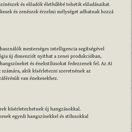
zínészek és előadók élethűbbé tehetik előadásaikat.
kesek és zenészek érzelmi mélységet adhatnak hozzá
lhasználók mesterséges intelligencia segítségével
ógia új dimenziót nyithat a zenei produkcióban,
 hangszíneket és énekstílusokat fedezzenek fel. Az AI
 számára, akik kísérletezni szeretnének az
záférésük van énekesekhez.
ek kísérletezhetnek új hangzásokkal.
esek egyedi hangszínekkel és stílusokkal