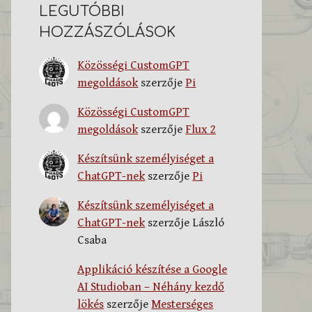
LEGUTÓBBI
HOZZÁSZÓLÁSOK
Közösségi CustomGPT
megoldások
szerzője
Pi
Közösségi CustomGPT
megoldások
szerzője
Flux 2
Készítsünk személyiséget a
ChatGPT-nek
szerzője
Pi
Készítsünk személyiséget a
ChatGPT-nek
szerzője
László
Csaba
Applikáció készítése a Google
AI Studioban – Néhány kezdő
lökés
szerzője
Mesterséges