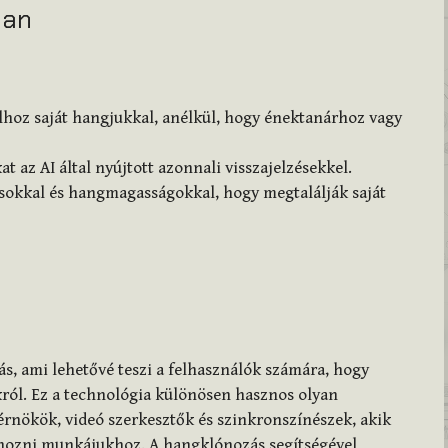
ban
hoz saját hangjukkal, anélkül, hogy énektanárhoz vagy
t az AI által nyújtott azonnali visszajelzésekkel.
usokkal és hangmagasságokkal, hogy megtalálják saját
s, ami lehetővé teszi a felhasználók számára, hogy
ukról. Ez a technológia különösen hasznos olyan
nökök, videó szerkesztők és szinkronszínészek, akik
ehozni munkájukhoz. A hangklónozás segítségével