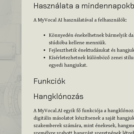
Használata a mindennapok
A MyVocal AI használatával a felhasználók:
Könnyedén énekelhetnek bármelyik dal
stúdióba kellene menniük.
Fejleszthetik énektudásukat és hangjuka
Kísérletezhetnek különböző zenei stíl
egyedi hangjukat.
Funkciók
Hangklónozás
A MyVocal.AI egyik fő funkciója a hangklónozá
digitális másolatot készítsenek a saját hangj
szakemberek számára, mint énekesek, hangmér
személyre szabott hangzást szeretnének létr