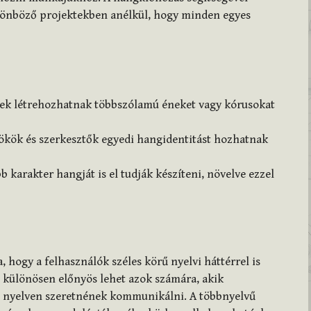
lönböző projektekben anélkül, hogy minden egyes
ek létrehozhatnak többszólamú éneket vagy kórusokat
ök és szerkesztők egyedi hangidentitást hozhatnak
 karakter hangját is el tudják készíteni, növelve ezzel
 hogy a felhasználók széles körű nyelvi háttérrel is
z különösen előnyös lehet azok számára, akik
b nyelven szeretnének kommunikálni. A többnyelvű