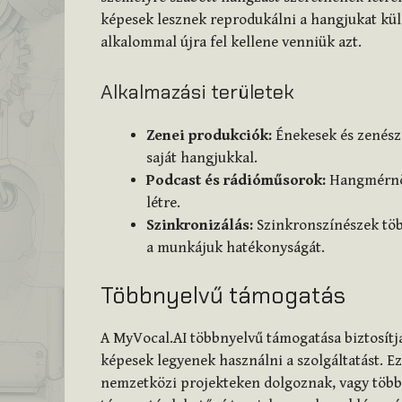
képesek lesznek reprodukálni a hangjukat kü
alkalommal újra fel kellene venniük azt.
Alkalmazási területek
Zenei produkciók:
Énekesek és zenész
saját hangjukkal.
Podcast és rádióműsorok:
Hangmérnök
létre.
Szinkronizálás:
Szinkronszínészek több
a munkájuk hatékonyságát.
Többnyelvű támogatás
A MyVocal.AI többnyelvű támogatása biztosítja,
képesek legyenek használni a szolgáltatást. E
nemzetközi projekteken dolgoznak, vagy töb