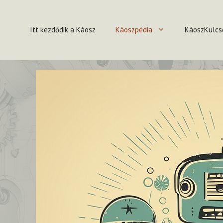
Kilépés
a
Itt kezdődik a Káosz
Káoszpédia
KáoszKulcs
tartalomba