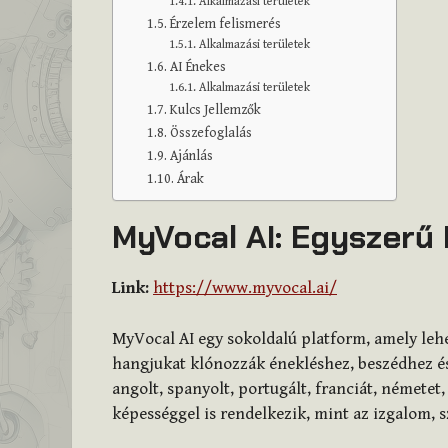
Alkalmazási területek
Érzelem felismerés
Alkalmazási területek
AI Énekes
Alkalmazási területek
Kulcs Jellemzők
Összefoglalás
Ajánlás
Árak
MyVocal AI: Egyszerű
Link:
https://www.myvocal.ai/
MyVocal AI egy sokoldalú platform, amely lehe
hangjukat klónozzák énekléshez, beszédhez és
angolt, spanyolt, portugált, franciát, németet
képességgel is rendelkezik, mint az izgalom, 