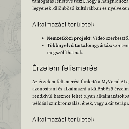
támogatás lehetővé teszi, hogy a hangklónoz
legyenek különböző kultúrákban és nyelveken
Alkalmazási területek
Nemzetközi projekt:
Videó szerkesztők
Többnyelvű tartalomgyártás:
Content
megszólíthatnak.
Érzelem felismerés
Az érzelem felismerési funkció a MyVocal.AI e
azonosítani és alkalmazni a különböző érzelm
rendkívül hasznos lehet olyan alkalmazásokba
például szinkronizálás, ének, vagy akár terápiá
Alkalmazási területek