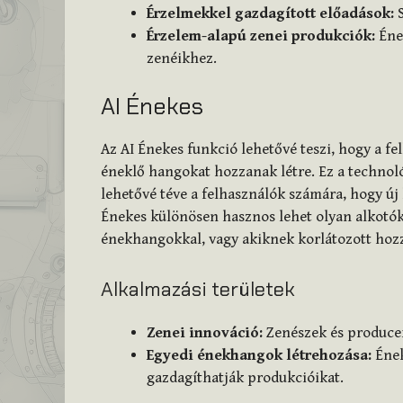
Érzelmekkel gazdagított előadások:
S
Érzelem-alapú zenei produkciók:
Éne
zenéikhez.
AI Énekes
Az AI Énekes funkció lehetővé teszi, hogy a fe
éneklő hangokat hozzanak létre. Ez a technol
lehetővé téve a felhasználók számára, hogy új
Énekes különösen hasznos lehet olyan alkotók
énekhangokkal, vagy akiknek korlátozott hoz
Alkalmazási területek
Zenei innováció:
Zenészek és producer
Egyedi énekhangok létrehozása:
Ének
gazdagíthatják produkcióikat.