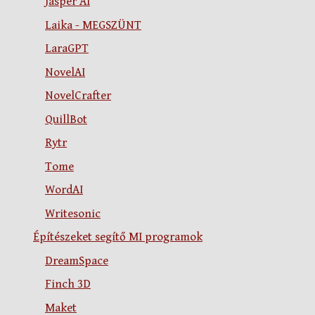
Jasper AI
Laika - MEGSZÜNT
LaraGPT
NovelAI
NovelCrafter
QuillBot
Rytr
Tome
WordAI
Writesonic
Építészeket segítő MI programok
DreamSpace
Finch 3D
Maket