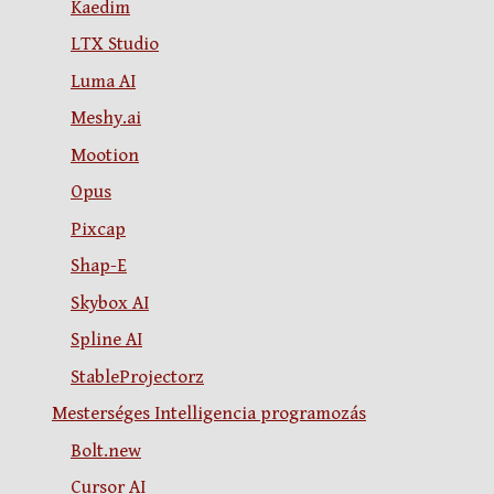
Kaedim
LTX Studio
Luma AI
Meshy.ai
Mootion
Opus
Pixcap
Shap-E
Skybox AI
Spline AI
StableProjectorz
Mesterséges Intelligencia programozás
Bolt.new
Cursor AI