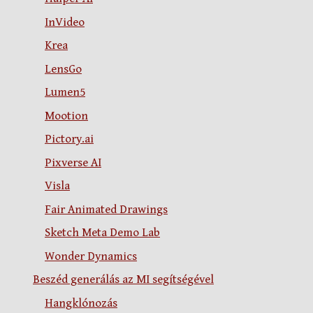
InVideo
Krea
LensGo
Lumen5
Mootion
Pictory.ai
Pixverse AI
Visla
Fair Animated Drawings
Sketch Meta Demo Lab
Wonder Dynamics
Beszéd generálás az MI segítségével
Hangklónozás