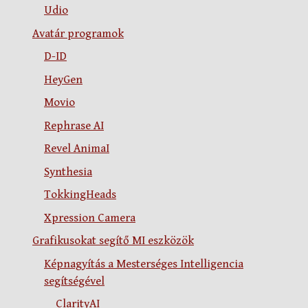
Udio
Avatár programok
D-ID
HeyGen
Movio
Rephrase AI
Revel AnimaI
Synthesia
TokkingHeads
Xpression Camera
Grafikusokat segítő MI eszközök
Képnagyítás a Mesterséges Intelligencia
segítségével
ClarityAI