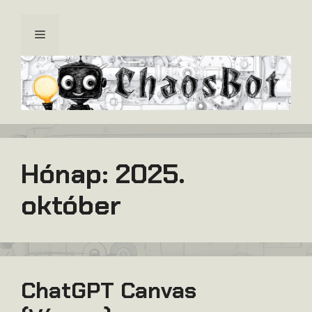
Kilépés
a
Menü
tartalomba
Hónap:
2025.
október
ChatGPT Canvas