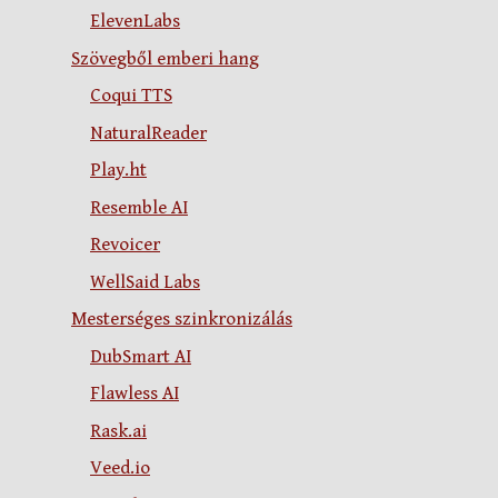
ElevenLabs
Szövegből emberi hang
Coqui TTS
NaturalReader
Play.ht
Resemble AI
Revoicer
WellSaid Labs
Mesterséges szinkronizálás
DubSmart AI
Flawless AI
Rask.ai
Veed.io