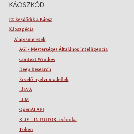
KÁOSZKÓD
Itt kezdődik a Káosz
Káoszpédia
Alapismeretek
AGI - Mesterséges Általános Intelligencia
Context Window
Deep Research
Érvelő nyelvi modellek
LlaVA
LLM
OpenAI API
RLIF – INTUITOR technika
Token