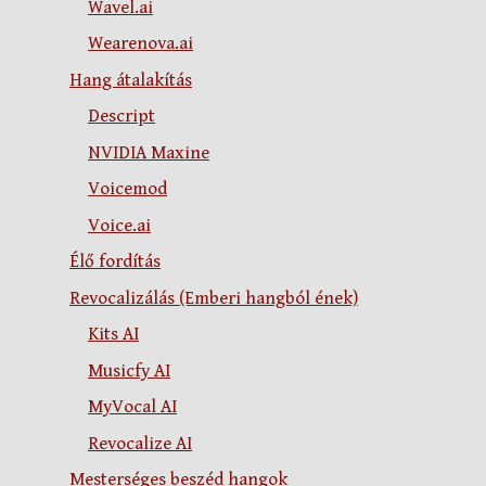
Wavel.ai
Wearenova.ai
Hang átalakítás
Descript
NVIDIA Maxine
Voicemod
Voice.ai
Élő fordítás
Revocalizálás (Emberi hangból ének)
Kits AI
Musicfy AI
MyVocal AI
Revocalize AI
Mesterséges beszéd hangok