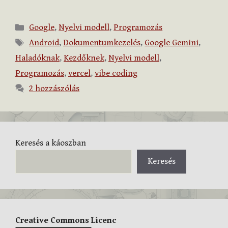
Kategória
Google
,
Nyelvi modell
,
Programozás
Címkék
Android
,
Dokumentumkezelés
,
Google Gemini
,
Haladóknak
,
Kezdőknek
,
Nyelvi modell
,
Programozás
,
vercel
,
vibe coding
2 hozzászólás
Keresés a káoszban
Keresés
Creative Commons Licenc