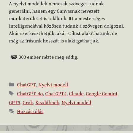
A nyelvi modellek nemcsak szöveget tudnak
generálni, hanem egy Canvasnak nevezett
munkaterületet is találunk. Itt a mesterséges
intelligenciával közösen tudunk a szövegen dolgozni.
Akár szerkeszthetjük, akár stílust alakíthatunk, de
még az írásunk hosszát is alakítgathatjuk.
300 ember nézte meg eddig.
Kategória
ChatGPT
,
Nyelvi modell
Címkék
ChatGPT-4o
,
ChatGPT4
,
Claude
,
Google Gemini
,
GPT5
,
Grok
,
Kezdőknek
,
Nyelvi modell
Hozzászólás