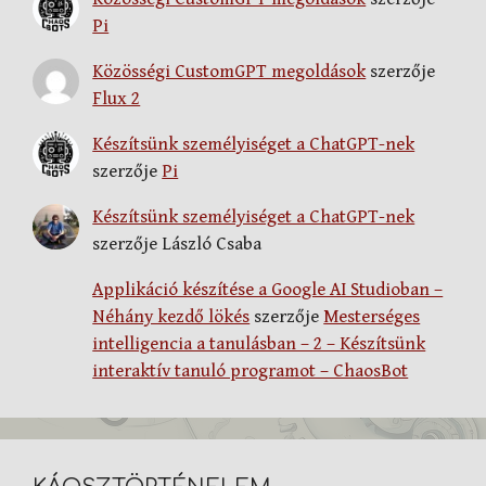
Pi
Közösségi CustomGPT megoldások
szerzője
Flux 2
Készítsünk személyiséget a ChatGPT-nek
szerzője
Pi
Készítsünk személyiséget a ChatGPT-nek
szerzője
László Csaba
Applikáció készítése a Google AI Studioban –
Néhány kezdő lökés
szerzője
Mesterséges
intelligencia a tanulásban – 2 – Készítsünk
interaktív tanuló programot – ChaosBot