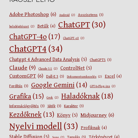
Adobe Photoshop
(6)
Asszisztens
(3)
Android
(2)
ChatGPT
(30)
Betűk
(4)
belsőépítészet
(2)
ChatGPT-4o
(17)
ChatGPT-o3
(2)
ChatGPT4
(34)
Chatgpt 4 Advanced Data Analysis
(5)
ChatGPT5
(3)
Claude
(9)
ControlNet
(5)
Claude 3.5
(2)
CustomGPT
(6)
Excel
(4)
Dall-E 3
(3)
Dokumentumkezelés
(2)
Google Gemini
(14)
Fordítás
(3)
GPT4+Plug-ins
(2)
Haladóknak
(18)
Grafika
(15)
Grok
(2)
Információgyűjtés
(3)
Játék
(3)
Karakter
(3)
Kezdőknek
(13)
Midjourney
(6)
Könyv
(5)
Nyelvi modell
(33)
Profiknak
(4)
Stable Diffusion
(5)
Térképészet
(4)
Tanulás
(3)
Suno
(2)