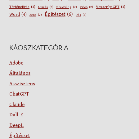
Történetírás
(3)
Voxscript GPT
(3)
Utazás
(2)
vibe coding
(2)
Videó
(2)
Építészet
(6)
Word
(4)
Zene
(2)
Írás
(2)
KÁOSZKATEGÓRIA
Adobe
Általános
Asszisztens
ChatGPT
Claude
Dall-E
DeepL
Építészet