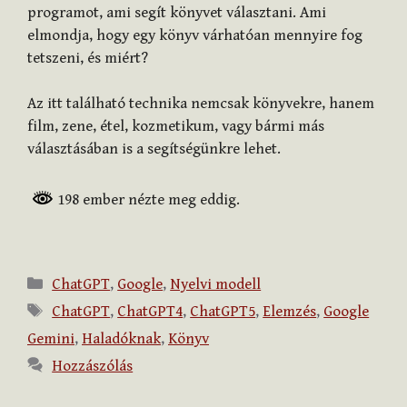
programot, ami segít könyvet választani. Ami
elmondja, hogy egy könyv várhatóan mennyire fog
tetszeni, és miért?
Az itt található technika nemcsak könyvekre, hanem
film, zene, étel, kozmetikum, vagy bármi más
választásában is a segítségünkre lehet.
198 ember nézte meg eddig.
Kategória
ChatGPT
,
Google
,
Nyelvi modell
Címkék
ChatGPT
,
ChatGPT4
,
ChatGPT5
,
Elemzés
,
Google
Gemini
,
Haladóknak
,
Könyv
Hozzászólás