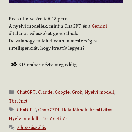
Becsült olvasási idő
18
perc.
A nyelvi modellek, mint a ChaGPT és a
Gemini
általános válaszokat generálnak.
De valahogy rá lehet venni a mesterséges
intelligenciát, hogy kreatív legyen?
343 ember nézte meg eddig.
Kategória
ChatGPT
,
Claude
,
Google
,
Grok
,
Nyelvi modell
,
Történet
Címkék
ChatGPT
,
ChatGPT4
,
Haladóknak
,
kreativitás
,
Nyelvi modell
,
Történetírás
7 hozzászólás