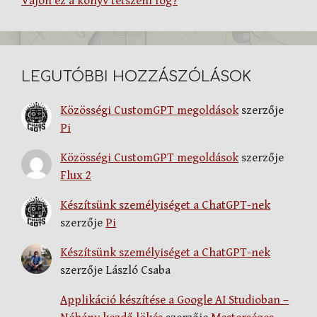
Vajon ez a könyv tetszeni fog?
LEGUTÓBBI HOZZÁSZÓLÁSOK
Közösségi CustomGPT megoldások
szerzője
Pi
Közösségi CustomGPT megoldások
szerzője
Flux 2
Készítsünk személyiséget a ChatGPT-nek
szerzője
Pi
Készítsünk személyiséget a ChatGPT-nek
szerzője
László Csaba
Applikáció készítése a Google AI Studioban –