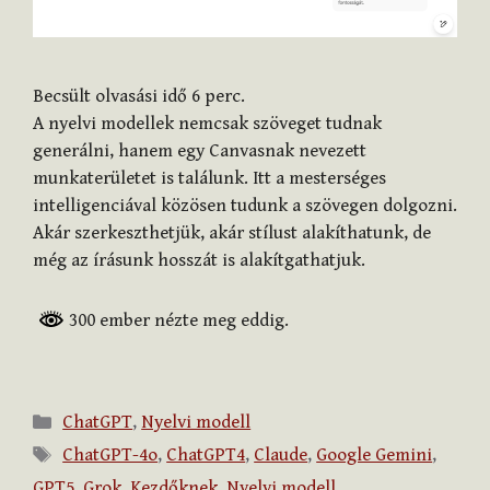
Becsült olvasási idő
6
perc.
A nyelvi modellek nemcsak szöveget tudnak
generálni, hanem egy Canvasnak nevezett
munkaterületet is találunk. Itt a mesterséges
intelligenciával közösen tudunk a szövegen dolgozni.
Akár szerkeszthetjük, akár stílust alakíthatunk, de
még az írásunk hosszát is alakítgathatjuk.
300 ember nézte meg eddig.
Kategória
ChatGPT
,
Nyelvi modell
Címkék
ChatGPT-4o
,
ChatGPT4
,
Claude
,
Google Gemini
,
GPT5
,
Grok
,
Kezdőknek
,
Nyelvi modell