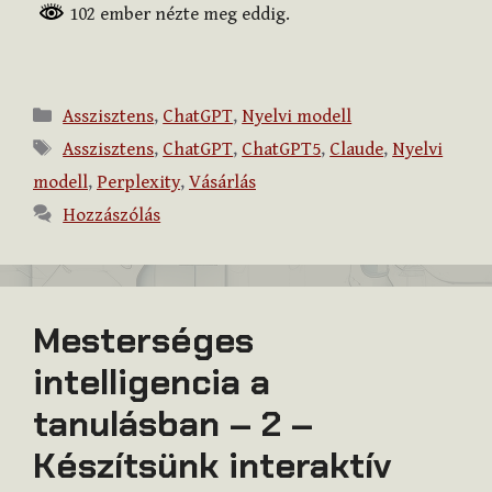
102 ember nézte meg eddig.
Kategória
Asszisztens
,
ChatGPT
,
Nyelvi modell
Címkék
Asszisztens
,
ChatGPT
,
ChatGPT5
,
Claude
,
Nyelvi
modell
,
Perplexity
,
Vásárlás
Hozzászólás
Mesterséges
intelligencia a
tanulásban – 2 –
Készítsünk interaktív