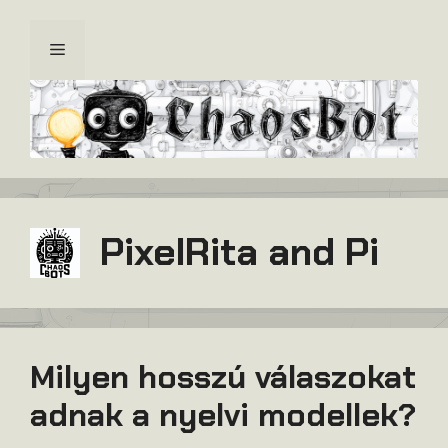
Kilépés
a
Menü
tartalomba
PixelRita and Pi
Milyen hosszú válaszokat
adnak a nyelvi modellek?