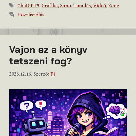
Címkék
ChatGPT5
,
Grafika
,
Suno
,
Tanulás
,
Videó
,
Zene
Hozzászólás
Vajon ez a könyv
tetszeni fog?
2025.12.16.
Szerző:
Pi