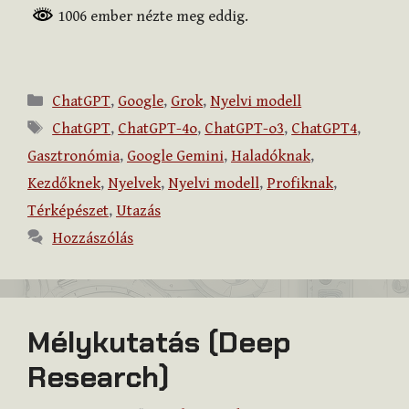
1006 ember nézte meg eddig.
Kategória
ChatGPT
,
Google
,
Grok
,
Nyelvi modell
Címkék
ChatGPT
,
ChatGPT-4o
,
ChatGPT-o3
,
ChatGPT4
,
Gasztronómia
,
Google Gemini
,
Haladóknak
,
Kezdőknek
,
Nyelvek
,
Nyelvi modell
,
Profiknak
,
Térképészet
,
Utazás
Hozzászólás
Mélykutatás (Deep
Research)