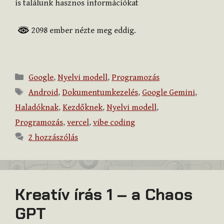
is találunk hasznos információkat
2098 ember nézte meg eddig.
Kategória
Google
,
Nyelvi modell
,
Programozás
Címkék
Android
,
Dokumentumkezelés
,
Google Gemini
,
Haladóknak
,
Kezdőknek
,
Nyelvi modell
,
Programozás
,
vercel
,
vibe coding
2 hozzászólás
Kreatív írás 1 – a Chaos
GPT