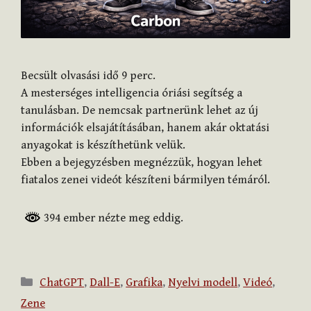
Becsült olvasási idő
9
perc.
A mesterséges intelligencia óriási segítség a
tanulásban. De nemcsak partnerünk lehet az új
információk elsajátításában, hanem akár oktatási
anyagokat is készíthetünk velük.
Ebben a bejegyzésben megnézzük, hogyan lehet
fiatalos zenei videót készíteni bármilyen témáról.
394 ember nézte meg eddig.
Kategória
ChatGPT
,
Dall-E
,
Grafika
,
Nyelvi modell
,
Videó
,
Zene