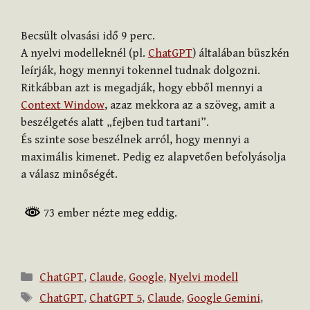
Becsült olvasási idő
9
perc.
A nyelvi modelleknél (pl.
ChatGPT
) általában büszkén
leírják, hogy mennyi tokennel tudnak dolgozni.
Ritkábban azt is megadják, hogy ebből mennyi a
Context Window
, azaz mekkora az a szöveg, amit a
beszélgetés alatt „fejben tud tartani”.
És szinte sose beszélnek arról, hogy mennyi a
maximális kimenet. Pedig ez alapvetően befolyásolja
a válasz minőségét.
73 ember nézte meg eddig.
Kategória
ChatGPT
,
Claude
,
Google
,
Nyelvi modell
Címkék
ChatGPT
,
ChatGPT 5
,
Claude
,
Google Gemini
,