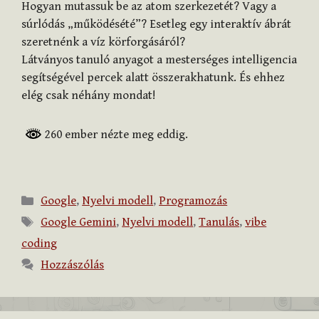
Hogyan mutassuk be az atom szerkezetét? Vagy a
súrlódás „működésété”? Esetleg egy interaktív ábrát
szeretnénk a víz körforgásáról?
Látványos tanuló anyagot a mesterséges intelligencia
segítségével percek alatt összerakhatunk. És ehhez
elég csak néhány mondat!
260 ember nézte meg eddig.
Kategória
Google
,
Nyelvi modell
,
Programozás
Címkék
Google Gemini
,
Nyelvi modell
,
Tanulás
,
vibe
coding
Hozzászólás