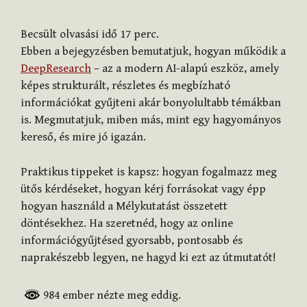
Becsült olvasási idő
17
perc.
Ebben a bejegyzésben bemutatjuk, hogyan működik a
DeepResearch
– az a modern AI-alapú eszköz, amely
képes strukturált, részletes és megbízható
információkat gyűjteni akár bonyolultabb témákban
is. Megmutatjuk, miben más, mint egy hagyományos
kereső, és mire jó igazán.
Praktikus tippeket is kapsz: hogyan fogalmazz meg
ütős kérdéseket, hogyan kérj forrásokat vagy épp
hogyan használd a Mélykutatást összetett
döntésekhez. Ha szeretnéd, hogy az online
információgyűjtésed gyorsabb, pontosabb és
naprakészebb legyen, ne hagyd ki ezt az útmutatót!
984 ember nézte meg eddig.