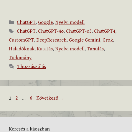
Kategória
ChatGPT
,
Google
,
Nyelvi modell
Címkék
ChatGPT
,
ChatGPT-4o
,
ChatGPT-o3
,
ChatGPT4
,
CustomGPT
,
DeepResearch
,
Google Gemini
,
Grok
,
Haladóknak
,
Kutatás
,
Nyelvi modell
,
Tanulás
,
Tudomány
1 hozzászólás
Oldal
Oldal
Oldal
1
2
…
6
Következő
→
Keresés a káoszban