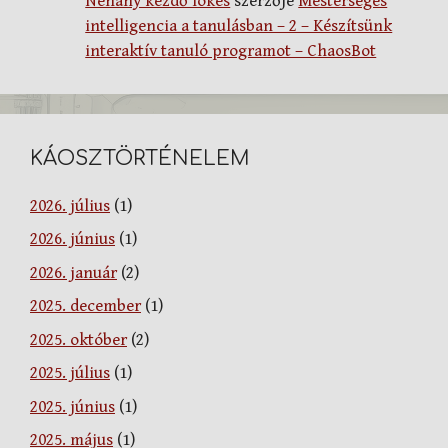
Néhány kezdő lökés
szerzője
Mesterséges
intelligencia a tanulásban – 2 – Készítsünk
interaktív tanuló programot – ChaosBot
KÁOSZTÖRTÉNELEM
2026. július
(1)
2026. június
(1)
2026. január
(2)
2025. december
(1)
2025. október
(2)
2025. július
(1)
2025. június
(1)
2025. május
(1)