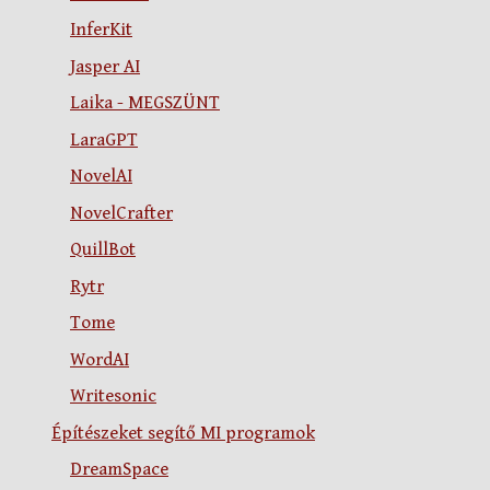
InferKit
Jasper AI
Laika - MEGSZÜNT
LaraGPT
NovelAI
NovelCrafter
QuillBot
Rytr
Tome
WordAI
Writesonic
Építészeket segítő MI programok
DreamSpace