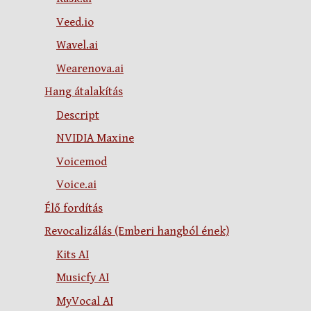
Veed.io
Wavel.ai
Wearenova.ai
Hang átalakítás
Descript
NVIDIA Maxine
Voicemod
Voice.ai
Élő fordítás
Revocalizálás (Emberi hangból ének)
Kits AI
Musicfy AI
MyVocal AI