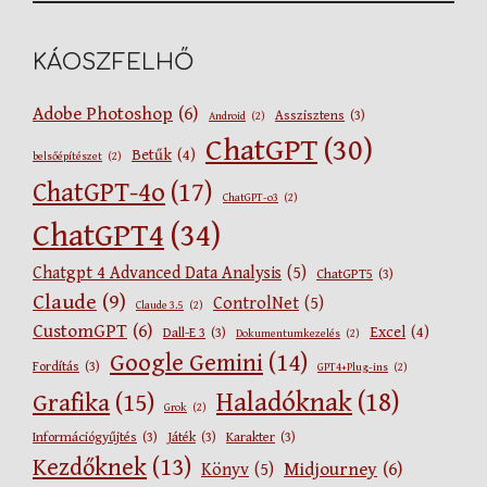
KÁOSZFELHŐ
Adobe Photoshop
(6)
Asszisztens
(3)
Android
(2)
ChatGPT
(30)
Betűk
(4)
belsőépítészet
(2)
ChatGPT-4o
(17)
ChatGPT-o3
(2)
ChatGPT4
(34)
Chatgpt 4 Advanced Data Analysis
(5)
ChatGPT5
(3)
Claude
(9)
ControlNet
(5)
Claude 3.5
(2)
CustomGPT
(6)
Excel
(4)
Dall-E 3
(3)
Dokumentumkezelés
(2)
Google Gemini
(14)
Fordítás
(3)
GPT4+Plug-ins
(2)
Haladóknak
(18)
Grafika
(15)
Grok
(2)
Információgyűjtés
(3)
Játék
(3)
Karakter
(3)
Kezdőknek
(13)
Midjourney
(6)
Könyv
(5)