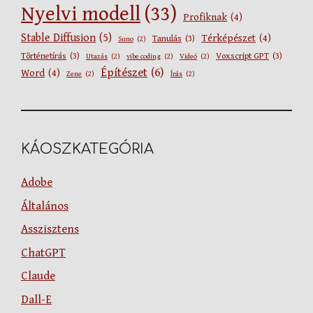
Nyelvi modell
(33)
Profiknak
(4)
Stable Diffusion
(5)
Térképészet
(4)
Tanulás
(3)
Suno
(2)
Történetírás
(3)
Voxscript GPT
(3)
Utazás
(2)
vibe coding
(2)
Videó
(2)
Építészet
(6)
Word
(4)
Zene
(2)
Írás
(2)
KÁOSZKATEGÓRIA
Adobe
Általános
Asszisztens
ChatGPT
Claude
Dall-E