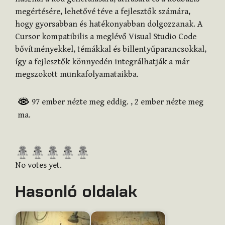
megértésére, lehetővé téve a fejlesztők számára,
hogy gyorsabban és hatékonyabban dolgozzanak. A
Cursor kompatibilis a meglévő Visual Studio Code
bővítményekkel, témákkal és billentyűparancsokkal,
így a fejlesztők könnyedén integrálhatják a már
megszokott munkafolyamataikba.
97 ember nézte meg eddig.
, 2 ember nézte meg
ma.
R
a
No votes yet.
t
Hasonló oldalak
e
t
h