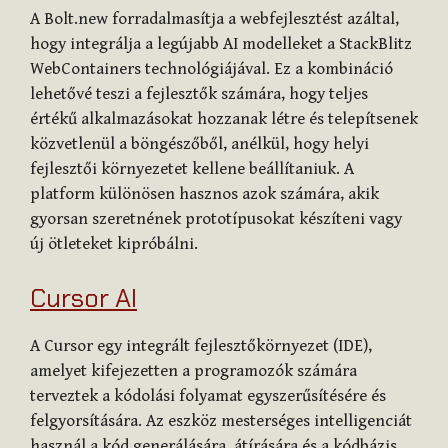
A Bolt.new forradalmasítja a webfejlesztést azáltal,
hogy integrálja a legújabb AI modelleket a StackBlitz
WebContainers technológiájával. Ez a kombináció
lehetővé teszi a fejlesztők számára, hogy teljes
értékű alkalmazásokat hozzanak létre és telepítsenek
közvetlenül a böngészőből, anélkül, hogy helyi
fejlesztői környezetet kellene beállítaniuk. A
platform különösen hasznos azok számára, akik
gyorsan szeretnének prototípusokat készíteni vagy
új ötleteket kipróbálni.
Cursor AI
A Cursor egy integrált fejlesztőkörnyezet (IDE),
amelyet kifejezetten a programozók számára
terveztek a kódolási folyamat egyszerűsítésére és
felgyorsítására. Az eszköz mesterséges intelligenciát
használ a kód generálására, átírására és a kódbázis