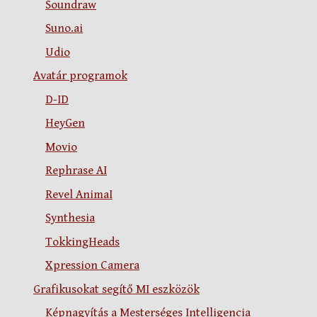
Soundraw
Suno.ai
Udio
Avatár programok
D-ID
HeyGen
Movio
Rephrase AI
Revel AnimaI
Synthesia
TokkingHeads
Xpression Camera
Grafikusokat segítő MI eszközök
Képnagyítás a Mesterséges Intelligencia