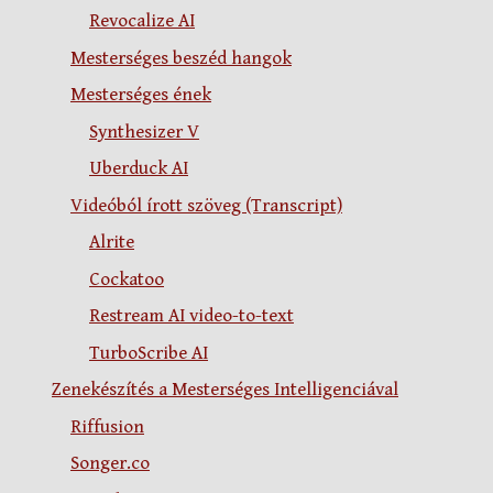
Revocalize AI
Mesterséges beszéd hangok
Mesterséges ének
Synthesizer V
Uberduck AI
Videóból írott szöveg (Transcript)
Alrite
Cockatoo
Restream AI video-to-text
TurboScribe AI
Zenekészítés a Mesterséges Intelligenciával
Riffusion
Songer.co