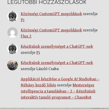
LEGUTÓBBI HOZZÁSZÓLÁSOK
Közösségi CustomGPT megoldások
szerzője
Pi
Közösségi CustomGPT megoldások
szerzője
Flux 2
Készítsünk személyiséget a ChatGPT-nek
szerzője
Pi
Készítsünk személyiséget a ChatGPT-nek
szerzője
László Csaba
Applikáció készítése a Google AI Studioban –
Néhány kezdő lökés
szerzője
Mesterséges
intelligencia a tanulásban – 2 – Készítsünk
interaktív tanuló programot – ChaosBot