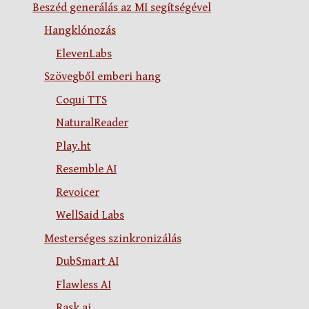
Beszéd generálás az MI segítségével
Hangklónozás
ElevenLabs
Szövegből emberi hang
Coqui TTS
NaturalReader
Play.ht
Resemble AI
Revoicer
WellSaid Labs
Mesterséges szinkronizálás
DubSmart AI
Flawless AI
Rask.ai