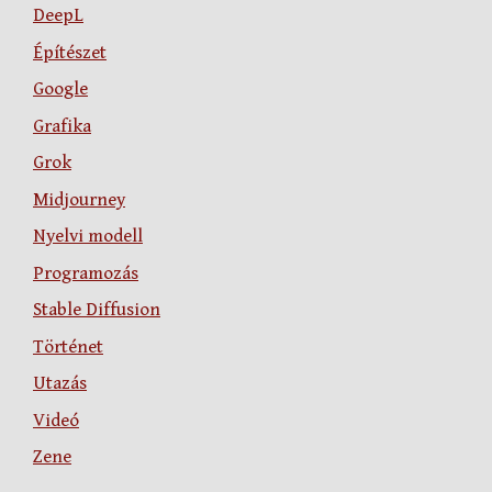
DeepL
Építészet
Google
Grafika
Grok
Midjourney
Nyelvi modell
Programozás
Stable Diffusion
Történet
Utazás
Videó
Zene