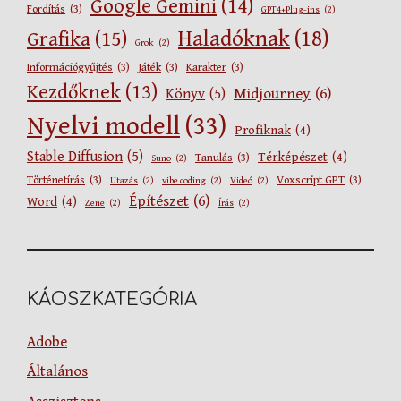
Google Gemini
(14)
Fordítás
(3)
GPT4+Plug-ins
(2)
Haladóknak
(18)
Grafika
(15)
Grok
(2)
Információgyűjtés
(3)
Játék
(3)
Karakter
(3)
Kezdőknek
(13)
Midjourney
(6)
Könyv
(5)
Nyelvi modell
(33)
Profiknak
(4)
Stable Diffusion
(5)
Térképészet
(4)
Tanulás
(3)
Suno
(2)
Történetírás
(3)
Voxscript GPT
(3)
Utazás
(2)
vibe coding
(2)
Videó
(2)
Építészet
(6)
Word
(4)
Zene
(2)
Írás
(2)
KÁOSZKATEGÓRIA
Adobe
Általános