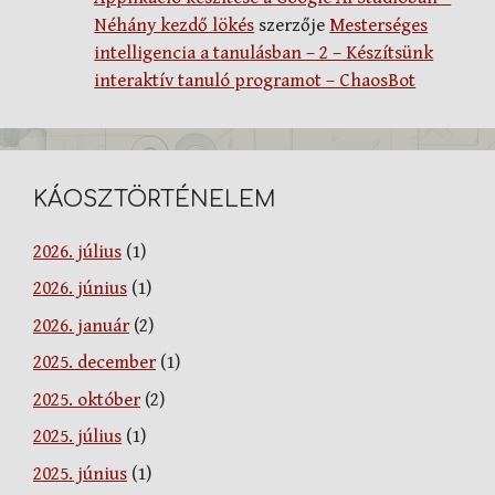
Néhány kezdő lökés
szerzője
Mesterséges
intelligencia a tanulásban – 2 – Készítsünk
interaktív tanuló programot – ChaosBot
KÁOSZTÖRTÉNELEM
2026. július
(1)
2026. június
(1)
2026. január
(2)
2025. december
(1)
2025. október
(2)
2025. július
(1)
2025. június
(1)