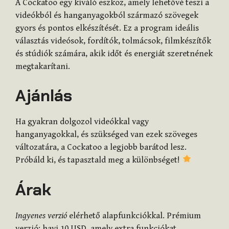
A Cockatoo egy kiváló eszköz, amely lehetővé teszi a
videókból és hanganyagokból származó szövegek
gyors és pontos elkészítését. Ez a program ideális
választás videósok, fordítók, tolmácsok, filmkészítők
és stúdiók számára, akik időt és energiát szeretnének
megtakarítani.
Ajánlás
Ha gyakran dolgozol videókkal vagy
hanganyagokkal, és szükséged van ezek szöveges
változatára, a Cockatoo a legjobb barátod lesz.
Próbáld ki, és tapasztald meg a különbséget!
Árak
Ingyenes verzió
elérhető alapfunkciókkal. Prémium
verzió: havi 10 USD, amely extra funkciókat