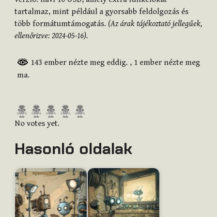
tartalmaz, mint például a gyorsabb feldolgozás és
több formátumtámogatás.
(Az árak tájékoztató jellegűek,
ellenőrizve: 2024-05-16).
143 ember nézte meg eddig.
, 1 ember nézte meg
ma.
R
a
No votes yet.
t
Hasonló oldalak
e
t
h
i
s
i