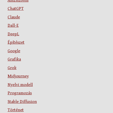
Asszisztens
ChatGPT
Claude
Dall-E
DeepL
Építészet
Google
Grafika
Grok
Midjourney
Nyelvi modell
Programozás
Stable Diffusion
Történet