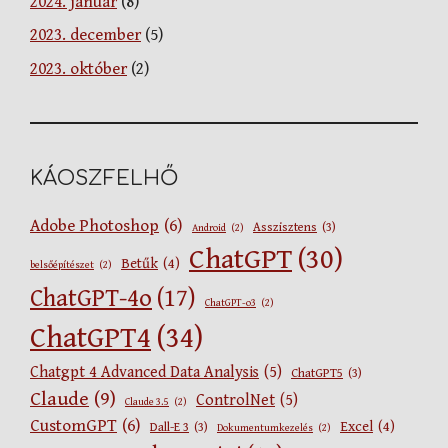
2024. január
(8)
2023. december
(5)
2023. október
(2)
KÁOSZFELHŐ
Adobe Photoshop
(6)
Asszisztens
(3)
Android
(2)
ChatGPT
(30)
Betűk
(4)
belsőépítészet
(2)
ChatGPT-4o
(17)
ChatGPT-o3
(2)
ChatGPT4
(34)
Chatgpt 4 Advanced Data Analysis
(5)
ChatGPT5
(3)
Claude
(9)
ControlNet
(5)
Claude 3.5
(2)
CustomGPT
(6)
Excel
(4)
Dall-E 3
(3)
Dokumentumkezelés
(2)