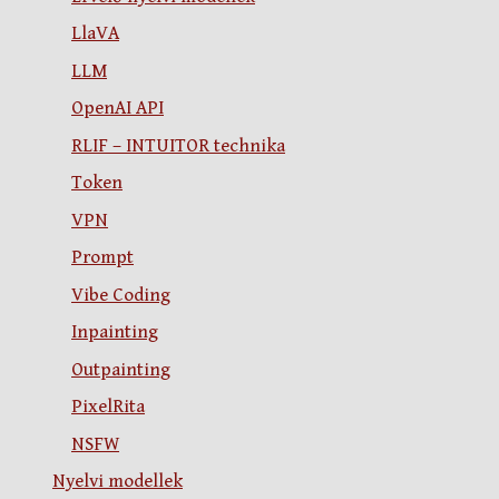
LlaVA
LLM
OpenAI API
RLIF – INTUITOR technika
Token
VPN
Prompt
Vibe Coding
Inpainting
Outpainting
PixelRita
NSFW
Nyelvi modellek