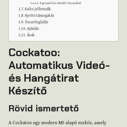
Egyszerű és intuitív használat
Kulcs jellemzők
Nyelvi támogatás
Összefoglalás
Ajánlás
Árak
Cockatoo:
Automatikus Videó-
és Hangátirat
Készítő
Rövid ismertető
A Cockatoo egy modern MI-alapú eszköz, amely