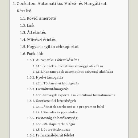
Cockatoo: Automatikus Videó- és Hangátirat
Készítő
Rövid ismertető
Link
Áttekintés
Művészi érintés
Hogyan segíti a célcsoportot
Funkciók
Automatikus átirat készítés
Videók automatikus szöveggé alakítása
Hanganyagok automatikus szöveggé alakítása
Nyelvi támogatás
Többnyelvű feldolgozás
Formátumtámogatás
Szövegek exportálása különböző formátumokba
Szerkesztési lehetőségek
Átiratok szerkesztése a programon belül
Kiemelés és jegyzetelés
Pontosság és hatékonyság
MI-alapú technológia
Gyors feldolgozás
Felhasználóbarát felület