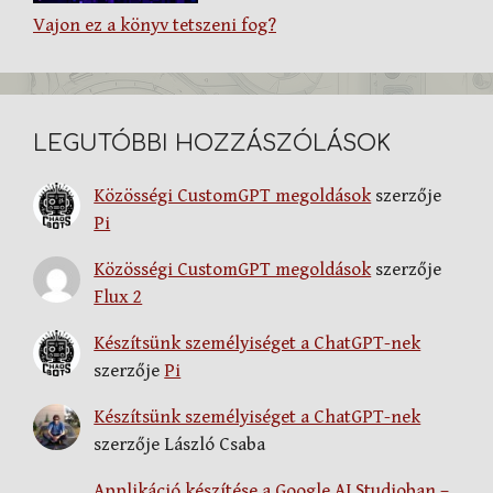
Vajon ez a könyv tetszeni fog?
LEGUTÓBBI HOZZÁSZÓLÁSOK
Közösségi CustomGPT megoldások
szerzője
Pi
Közösségi CustomGPT megoldások
szerzője
Flux 2
Készítsünk személyiséget a ChatGPT-nek
szerzője
Pi
Készítsünk személyiséget a ChatGPT-nek
szerzője
László Csaba
Applikáció készítése a Google AI Studioban –