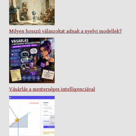
Milyen hosszú válaszokat adnak a nyelvi modellek?
Vásárlás a mesterséges intelligenciával