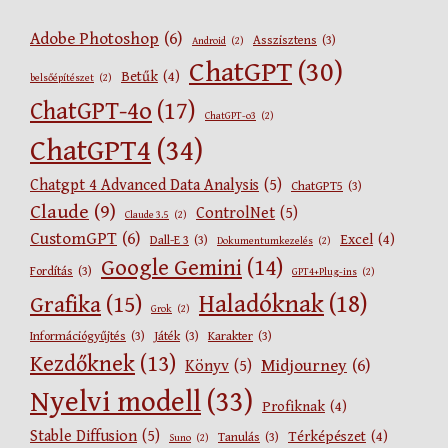
Adobe Photoshop
(6)
Asszisztens
(3)
Android
(2)
ChatGPT
(30)
Betűk
(4)
belsőépítészet
(2)
ChatGPT-4o
(17)
ChatGPT-o3
(2)
ChatGPT4
(34)
Chatgpt 4 Advanced Data Analysis
(5)
ChatGPT5
(3)
Claude
(9)
ControlNet
(5)
Claude 3.5
(2)
CustomGPT
(6)
Excel
(4)
Dall-E 3
(3)
Dokumentumkezelés
(2)
Google Gemini
(14)
Fordítás
(3)
GPT4+Plug-ins
(2)
Haladóknak
(18)
Grafika
(15)
Grok
(2)
Információgyűjtés
(3)
Játék
(3)
Karakter
(3)
Kezdőknek
(13)
Midjourney
(6)
Könyv
(5)
Nyelvi modell
(33)
Profiknak
(4)
Stable Diffusion
(5)
Térképészet
(4)
Tanulás
(3)
Suno
(2)