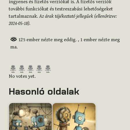
ingyenes és fizetős verziókat is. A fizetős verziók
további funkciókat és testreszabási lehetőségeket
tartalmaznak.
Az árak tájékoztató jellegűek (ellenőrizve:
2024-05-18).
125 ember nézte meg eddig.
, 1 ember nézte meg
ma.
R
a
No votes yet.
t
Hasonló oldalak
e
t
h
i
s
i