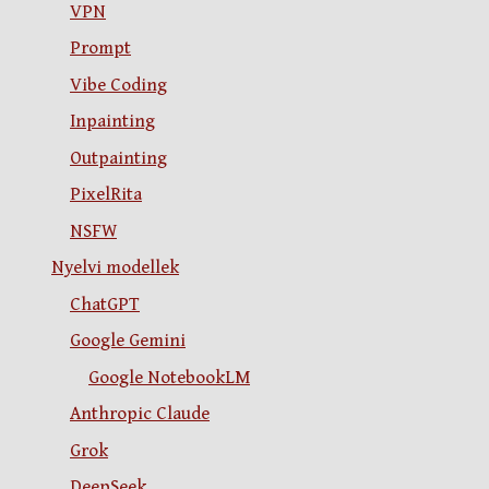
VPN
Prompt
Vibe Coding
Inpainting
Outpainting
PixelRita
NSFW
Nyelvi modellek
ChatGPT
Google Gemini
Google NotebookLM
Anthropic Claude
Grok
DeepSeek