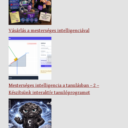
Vásárlás a mesterséges intelligenciával
Mesterséges intelligencia a tanulásban – 2 –
Készítsünk interaktív tanulóprogramot