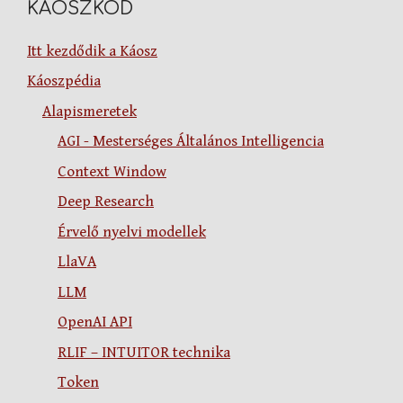
KÁOSZKÓD
Itt kezdődik a Káosz
Káoszpédia
Alapismeretek
AGI - Mesterséges Általános Intelligencia
Context Window
Deep Research
Érvelő nyelvi modellek
LlaVA
LLM
OpenAI API
RLIF – INTUITOR technika
Token