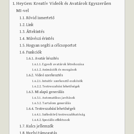
HeyGen: Kreatív Videók és Avatárok Egyszerűen
MI-vel
Rövid ismertető
Link
Áttekintés
Művészi érintés
Hogyan segíti a célcsoportot
Funkciók
Avatár készítés
Egyedi avatárok létrehozása
Animációk és mozgások
Videó szerkesztés
Intuitív szerkesztő eszközök
Testreszabási lehetőségek
MI alapú generálás
Automatikus javítások
Tartalom generálás
Testreszabási lehetőségek
Széleskörű testreszabhatóság
Speciális effektusok
Kulcs jellemzők
Nyelvi támogatás