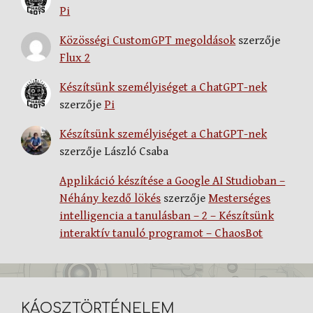
Pi
Közösségi CustomGPT megoldások
szerzője
Flux 2
Készítsünk személyiséget a ChatGPT-nek
szerzője
Pi
Készítsünk személyiséget a ChatGPT-nek
szerzője
László Csaba
Applikáció készítése a Google AI Studioban –
Néhány kezdő lökés
szerzője
Mesterséges
intelligencia a tanulásban – 2 – Készítsünk
interaktív tanuló programot – ChaosBot
KÁOSZTÖRTÉNELEM