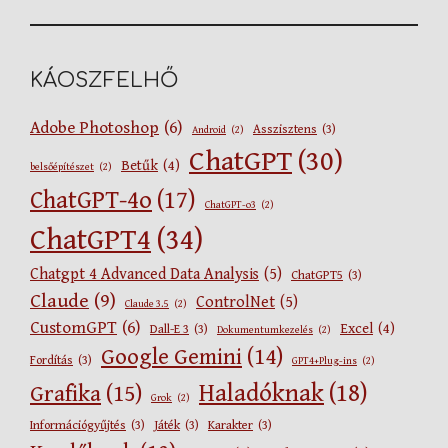
KÁOSZFELHŐ
Adobe Photoshop
(6)
Asszisztens
(3)
Android
(2)
ChatGPT
(30)
Betűk
(4)
belsőépítészet
(2)
ChatGPT-4o
(17)
ChatGPT-o3
(2)
ChatGPT4
(34)
Chatgpt 4 Advanced Data Analysis
(5)
ChatGPT5
(3)
Claude
(9)
ControlNet
(5)
Claude 3.5
(2)
CustomGPT
(6)
Excel
(4)
Dall-E 3
(3)
Dokumentumkezelés
(2)
Google Gemini
(14)
Fordítás
(3)
GPT4+Plug-ins
(2)
Haladóknak
(18)
Grafika
(15)
Grok
(2)
Információgyűjtés
(3)
Játék
(3)
Karakter
(3)