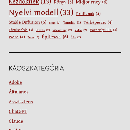
Kezdőknek
(13)
Midjourney
(6)
Könyv
(5)
Nyelvi modell
(33)
Profiknak
(4)
Stable Diffusion
(5)
Térképészet
(4)
Tanulás
(3)
Suno
(2)
Történetírás
(3)
Voxscript GPT
(3)
Utazás
(2)
vibe coding
(2)
Videó
(2)
Építészet
(6)
Word
(4)
Zene
(2)
Írás
(2)
KÁOSZKATEGÓRIA
Adobe
Általános
Asszisztens
ChatGPT
Claude