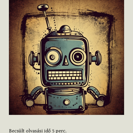
Becsült olvasási idő
5
perc.