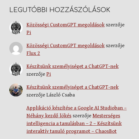
LEGUTÓBBI HOZZÁSZÓLÁSOK
Közösségi CustomGPT megoldások
szerzője
Pi
Közösségi CustomGPT megoldások
szerzője
Flux 2
Készítsünk személyiséget a ChatGPT-nek
szerzője
Pi
Készítsünk személyiséget a ChatGPT-nek
szerzője
László Csaba
Applikáció készítése a Google AI Studioban –
Néhány kezdő lökés
szerzője
Mesterséges
intelligencia a tanulásban – 2 – Készítsünk
interaktív tanuló programot – ChaosBot