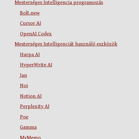
Mesterséges Intelligencia programozás
Bolt.new
Cursor AI
OpenAI Codex
Mesterséges Intelligenciát használó eszközök
Harpa AI
HyperWrite AI
Jan
Noi
Notion AI
Perplexity AI
Poe
Gamma
MyMemo