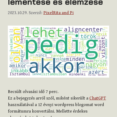
lementése és elemzése
2023.10.29.
Szerző:
PixelRita and Pi
Becsült olvasási idő
7
perc.
Ez a bejegyzés arról szól, miként sikerült a
ChatGPT
használatával a 12 évnyi wordpress blogomat word
formátumra konvertálni. Mellette érdekes