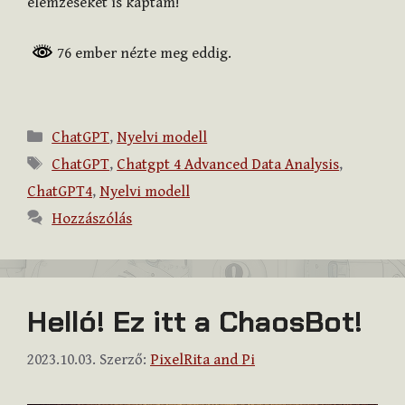
elemzéseket is kaptam!
76 ember nézte meg eddig.
Kategória
ChatGPT
,
Nyelvi modell
Címkék
ChatGPT
,
Chatgpt 4 Advanced Data Analysis
,
ChatGPT4
,
Nyelvi modell
Hozzászólás
Helló! Ez itt a ChaosBot!
2023.10.03.
Szerző:
PixelRita and Pi