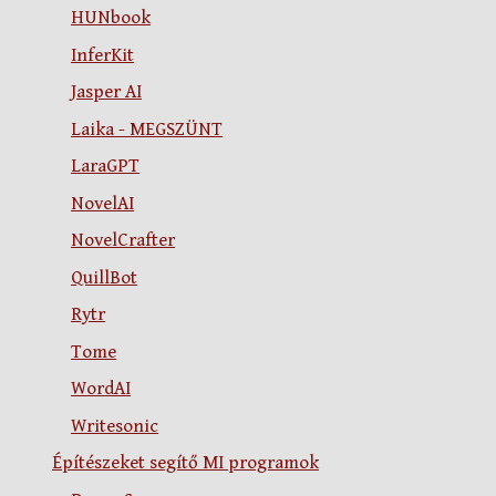
HUNbook
InferKit
Jasper AI
Laika - MEGSZÜNT
LaraGPT
NovelAI
NovelCrafter
QuillBot
Rytr
Tome
WordAI
Writesonic
Építészeket segítő MI programok