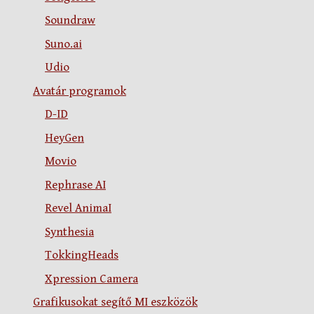
Soundraw
Suno.ai
Udio
Avatár programok
D-ID
HeyGen
Movio
Rephrase AI
Revel AnimaI
Synthesia
TokkingHeads
Xpression Camera
Grafikusokat segítő MI eszközök