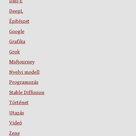
Dall-E
DeepL
Építészet
Google
Grafika
Grok
Midjourney
Nyelvi modell
Programozás
Stable Diffusion
Történet
Utazás
Videó
Zene