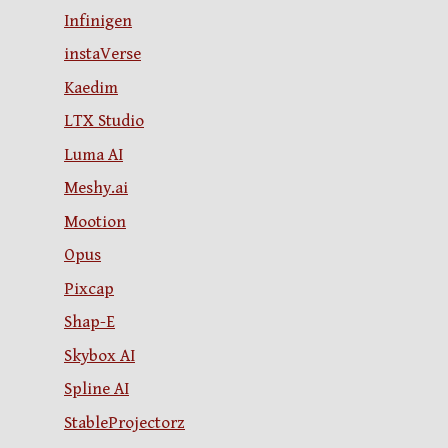
Infinigen
instaVerse
Kaedim
LTX Studio
Luma AI
Meshy.ai
Mootion
Opus
Pixcap
Shap-E
Skybox AI
Spline AI
StableProjectorz