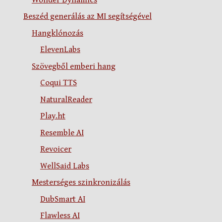
Beszéd generálás az MI segítségével
Hangklónozás
ElevenLabs
Szövegből emberi hang
Coqui TTS
NaturalReader
Play.ht
Resemble AI
Revoicer
WellSaid Labs
Mesterséges szinkronizálás
DubSmart AI
Flawless AI