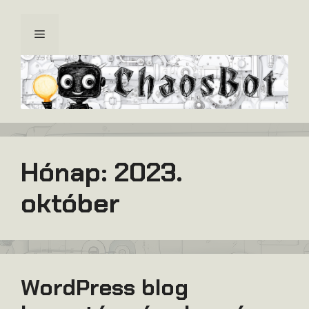
Kilépés
a
Menü
tartalomba
Hónap:
2023.
október
WordPress blog