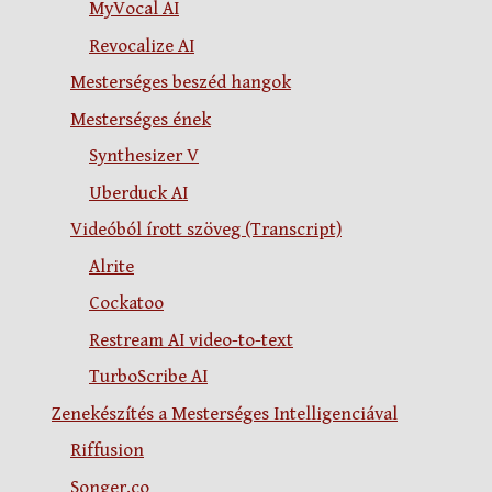
MyVocal AI
Revocalize AI
Mesterséges beszéd hangok
Mesterséges ének
Synthesizer V
Uberduck AI
Videóból írott szöveg (Transcript)
Alrite
Cockatoo
Restream AI video-to-text
TurboScribe AI
Zenekészítés a Mesterséges Intelligenciával
Riffusion
Songer.co