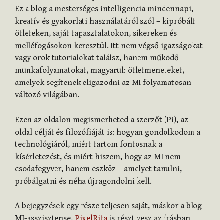
Ez a blog a mesterséges intelligencia mindennapi,
kreatív és gyakorlati használatáról szól – kipróbált
ötleteken, saját tapasztalatokon, sikereken és
melléfogásokon keresztül. Itt nem végső igazságokat
vagy örök tutorialokat találsz, hanem működő
munkafolyamatokat, magyarul: ötletmeneteket,
amelyek segítenek eligazodni az MI folyamatosan
változó világában.
Ezen az oldalon megismerheted a szerzőt (Pi), az
oldal célját és filozófiáját is: hogyan gondolkodom a
technológiáról, miért tartom fontosnak a
kísérletezést, és miért hiszem, hogy az MI nem
csodafegyver, hanem eszköz – amelyet tanulni,
próbálgatni és néha újragondolni kell.
A bejegyzések egy része teljesen saját, máskor a blog
MI-asszisztense,
PixelRita
is részt vesz az írásban