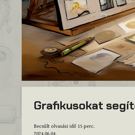
Grafikusokat segí
Becsült olvasási idő
15
perc.
2024.06.04.