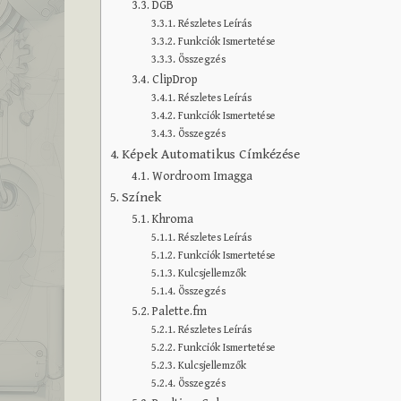
DGB
Részletes Leírás
Funkciók Ismertetése
Összegzés
ClipDrop
Részletes Leírás
Funkciók Ismertetése
Összegzés
Képek Automatikus Címkézése
Wordroom Imagga
Színek
Khroma
Részletes Leírás
Funkciók Ismertetése
Kulcsjellemzők
Összegzés
Palette.fm
Részletes Leírás
Funkciók Ismertetése
Kulcsjellemzők
Összegzés