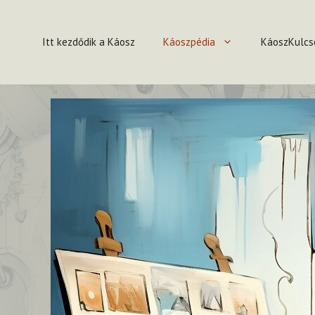
Kilépés
a
Itt kezdődik a Káosz
Káoszpédia
KáoszKulcs
tartalomba