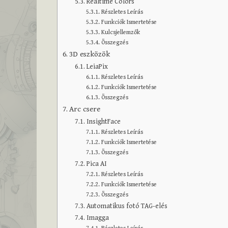
Realtime Colors
Részletes Leírás
Funkciók Ismertetése
Kulcsjellemzők
Összegzés
3D eszközök
LeiaPix
Részletes Leírás
Funkciók Ismertetése
Összegzés
Arc csere
InsightFace
Részletes Leírás
Funkciók Ismertetése
Összegzés
Pica AI
Részletes Leírás
Funkciók Ismertetése
Összegzés
Automatikus fotó TAG-elés
Imagga