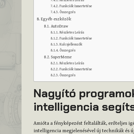
Részletes Leírás
Funkciók Ismertetése
Összegzés
Egyéb eszközök
AutoDraw
Részletes Leírás
Funkciók Ismertetése
Kulcsjellemzők
Összegzés
SuperMeme
Részletes Leírás
Funkciók Ismertetése
Összegzés
Nagyító programo
intelligencia segí
Amióta a fényképezést feltalálták, erőteljes i
intelligencia megjelenésével új technikák és új