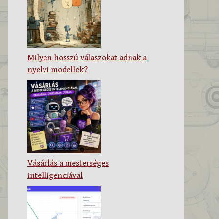
Milyen hosszú válaszokat adnak a
nyelvi modellek?
Vásárlás a mesterséges
intelligenciával