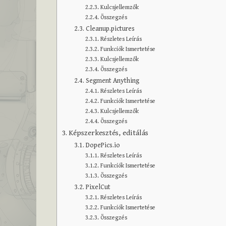
Kulcsjellemzők
Összegzés
Cleanup.pictures
Részletes Leírás
Funkciók Ismertetése
Kulcsjellemzők
Összegzés
Segment Anything
Részletes Leírás
Funkciók Ismertetése
Kulcsjellemzők
Összegzés
Képszerkesztés, editálás
DopePics.io
Részletes Leírás
Funkciók Ismertetése
Összegzés
PixelCut
Részletes Leírás
Funkciók Ismertetése
Összegzés