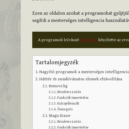
Ezen az oldalon azokat a programokat gyűjtj
segítik a mesterséges intelligencia használatáv
A programok leírásait 
PixelRita
 készítette az ere
Tartalomjegyzék
Nagyító programok a mesterséges intelligencia
Háttér és nemkívánatos elemek eltávolítása
Remove.bg
Részletes Leírás
Funkciók Ismertetése
Kulcsjellemzők
Összegzés
Magic Eraser
Részletes Leírás
Funkciók Ismertetése