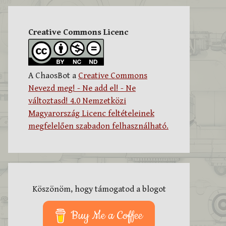
Creative Commons Licenc
A ChaosBot a
Creative Commons
Nevezd meg! - Ne add el! - Ne
változtasd! 4.0 Nemzetközi
Magyarország Licenc feltételeinek
megfelelően szabadon felhasználható.
Köszönöm, hogy támogatod a blogot
Buy Me a Coffee