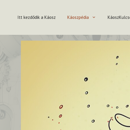
Kilépés
a
Itt kezdődik a Káosz
Káoszpédia
KáoszKulcs
tartalomba