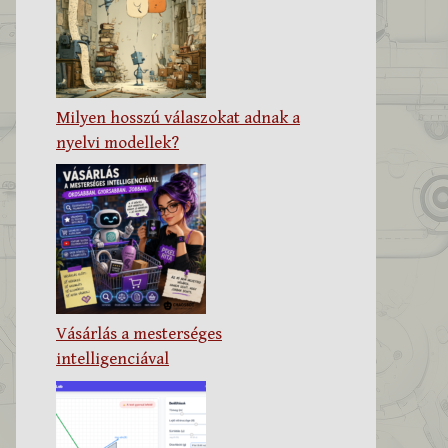
Milyen hosszú válaszokat adnak a
nyelvi modellek?
Vásárlás a mesterséges
intelligenciával