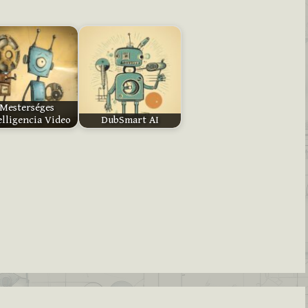
Mesterséges
elligencia Video
DubSmart AI