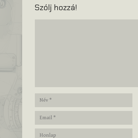
Szólj hozzá!
Hozzászólás
Név
Email
Honlap