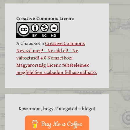
Creative Commons Licenc
A ChaosBot a
Creative Commons
Nevezd meg! - Ne add el! - Ne
változtasd! 4.0 Nemzetközi
Magyarország Licenc feltételeinek
megfelelően szabadon felhasználható.
Köszönöm, hogy támogatod a blogot
Buy Me a Coffee