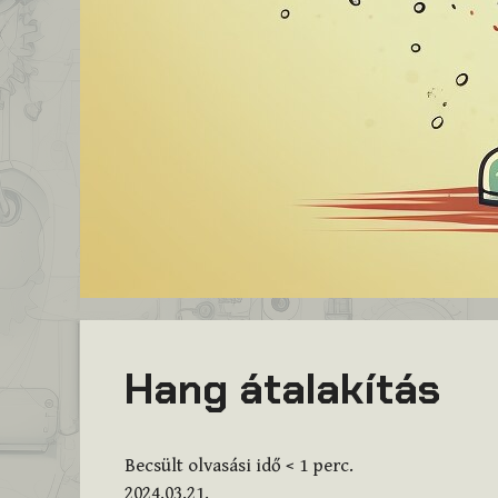
Hang átalakítás
Becsült olvasási idő
< 1
perc.
2024.03.21.