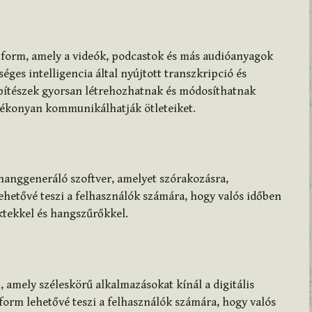
tform, amely a videók, podcastok és más audióanyagok
éges intelligencia által nyújtott transzkripció és
 építészek gyorsan létrehozhatnak és módosíthatnak
tékonyan kommunikálhatják ötleteiket.
hanggeneráló szoftver, amelyet szórakozásra,
ehetővé teszi a felhasználók számára, hogy valós időben
ktekkel és hangszűrőkkel.
m, amely széleskörű alkalmazásokat kínál a digitális
form lehetővé teszi a felhasználók számára, hogy valós