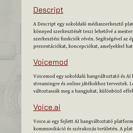
Descript
A Descript egy sokoldalú médiaszerkesztő pla
könnyed szerkesztését teszi lehetővé a mesters
szerkesztési funkciók révén. Segítségével az
prezentációkat, koncepciókat, amelyekkel ha
Voicemod
Voicemod egy sokoldalú hangváltoztató és AI 
streamingre és online játékokhoz terveztek. L
változtassák meg a hangjukat, különböző effe
Voice.ai
Voice.ai egy fejlett AI hangváltoztató platfor
kommunikáció és szórakozás területén. A plat