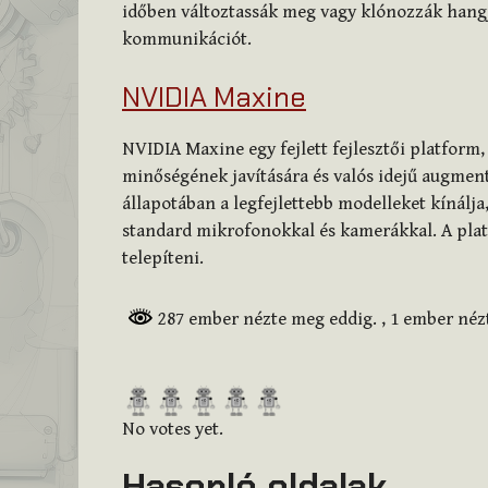
időben változtassák meg vagy klónozzák hangju
kommunikációt.
NVIDIA Maxine
NVIDIA Maxine egy fejlett fejlesztői platform,
minőségének javítására és valós idejű augment
állapotában a legfejlettebb modelleket kínálj
standard mikrofonokkal és kamerákkal. A plat
telepíteni.
287 ember nézte meg eddig.
, 1 ember né
R
a
No votes yet.
t
Hasonló oldalak
e