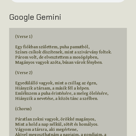
Google Gemini
(Verse 1)

Egy fiókban születtem, puha pamutból,

Színes csíkok díszítenek, mint a szivárvány foltok.

Párom volt, de elvesztettem a mosógépben,

Magányos vagyok azóta, búsan várok fényben.

(Verse 2)

Egyedülálló vagyok, mint a csillag az égen,

Hiányzik a társam, a másik fél a képen.

Emlékszem a puha érintésére, a meleg ölelésére,

Hiányzik a nevetése, a közös tánc a szélben.

(Chorus)

Páratlan zokni vagyok, örökké magányos,

Mint a hold a nap nélkül, sötét és homályos.

Vágyom a társra, aki megértene,

Akivel megoszthatnám a napjaim, a gondjaim, a 