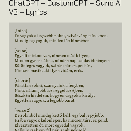
ChatGPT – CustomGPT – Suno AI
V3 – Lyrics
[intro]

Én vagyok a legszebb zokni, szivárvány színekben,

Mindig ragyogok, minden láb kincsében.

[verse]

Egyedi mintám van, nincsen másik ilyen,

Minden gyerek álma, minden nap csodás élményem.

Különleges vagyok, szinte már szuperhős,

Nincsen másik, aki ilyen vidám, erős.

[chorus]

Páratlan zokni, szárnyalok a fényben,

Nincs nálam jobb, se reggel, se éjben.

Büszkén hirdetem, hogy én vagyok a király,

Egyetlen vagyok, a legjobb barát.

[verse 2]

De zokniból mindig kettő kell, egy bal, egy jobb,

Hiába vagyok különleges, ha nincsen társ, ez gond.

Elvesztettem őt, most egyedül vagyok,

Nélküle csak egy fél pár, senkinek se jó.
