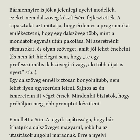
Bármennyire is jók a jelenlegi nyelvi modellek,
ezeket nem dalszöveg készítésére fejlesztették. A
tapasztalat azt mutatja, hogy érdemes a programokat
emlékeztetni, hogy egy dalszöveg több, mint a
mondatok egymás után pakolása. Mi szeretnénk
ritmusokat, és olyan szöveget, amit jól lehet énekelni
(És nem árt hízelegni sem, hogy „te egy
professzionális dalszövegíró vagy, aki több díjat is
nyert” stb..).
Egy dalszöveg ennél biztosan bonyolultabb, nem
lehet ilyen egyszerűen leírni. Sajnos az én
ismereteim itt véget érnek. Mindenkit bíztatok, hogy
próbáljon meg jobb promptot készíteni!
E mellett a Suni.AI egyik sajátossága, hogy bár
írhatjuk a dalszöveget magyarul, jobb ha az
utasítások angolul maradnak. Erre a nyelvi