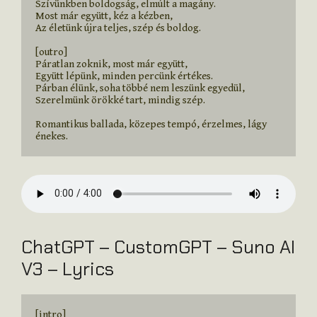
Szívünkben boldogság, elmúlt a magány.

Most már együtt, kéz a kézben,

Az életünk újra teljes, szép és boldog.

[outro]

Páratlan zoknik, most már együtt,

Együtt lépünk, minden percünk értékes.

Párban élünk, soha többé nem leszünk egyedül,

Szerelmünk örökké tart, mindig szép.

Romantikus ballada, közepes tempó, érzelmes, lágy 
énekes.
ChatGPT – CustomGPT – Suno AI
V3 – Lyrics
[intro]
