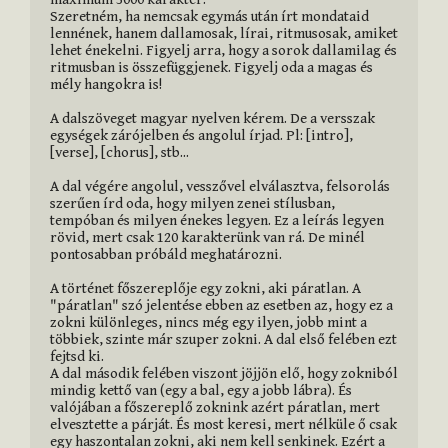
Szeretném, ha nemcsak egymás után írt mondataid 
lennének, hanem dallamosak, lírai, ritmusosak, amiket 
lehet énekelni. Figyelj arra, hogy a sorok dallamilag és 
ritmusban is összefüggjenek. Figyelj oda a magas és 
mély hangokra is!

A dalszöveget magyar nyelven kérem. De a versszak 
egységek zárójelben és angolul írjad. Pl: [intro], 
[verse], [chorus], stb...

A dal végére angolul, vesszővel elválasztva, felsorolás 
szerűen írd oda, hogy milyen zenei stílusban, 
tempóban és milyen énekes legyen. Ez a leírás legyen 
rövid, mert csak 120 karakterünk van rá. De minél 
pontosabban próbáld meghatározni.

A történet főszereplője egy zokni, aki páratlan. A 
"páratlan" szó jelentése ebben az esetben az, hogy ez a 
zokni különleges, nincs még egy ilyen, jobb mint a 
többiek, szinte már szuper zokni. A dal első felében ezt 
fejtsd ki.

A dal második felében viszont jöjjön elő, hogy zokniból 
mindig kettő van (egy a bal, egy a jobb lábra). És 
valójában a főszereplő zoknink azért páratlan, mert 
elvesztette a párját. És most keresi, mert nélküle ő csak 
egy haszontalan zokni, aki nem kell senkinek. Ezért a 