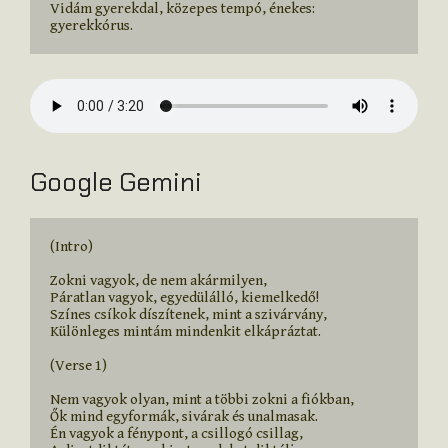
Vidám gyerekdal, közepes tempó, énekes: 
gyerekkórus.
Google Gemini
(Intro)

Zokni vagyok, de nem akármilyen,

Páratlan vagyok, egyedülálló, kiemelkedő!

Színes csíkok díszítenek, mint a szivárvány,

Különleges mintám mindenkit elkápráztat.

(Verse 1)

Nem vagyok olyan, mint a többi zokni a fiókban,

Ők mind egyformák, sivárak és unalmasak.

Én vagyok a fénypont, a csillogó csillag,
