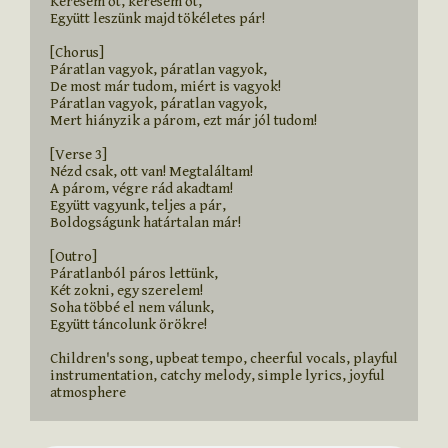
Keresem őt, keresem őt,

Együtt leszünk majd tökéletes pár!

[Chorus]

Páratlan vagyok, páratlan vagyok,

De most már tudom, miért is vagyok!

Páratlan vagyok, páratlan vagyok,

Mert hiányzik a párom, ezt már jól tudom!

[Verse 3]

Nézd csak, ott van! Megtaláltam!

A párom, végre rád akadtam!

Együtt vagyunk, teljes a pár,

Boldogságunk határtalan már!

[Outro]

Páratlanból páros lettünk,

Két zokni, egy szerelem!

Soha többé el nem válunk,

Együtt táncolunk örökre!

Children's song, upbeat tempo, cheerful vocals, playful 
instrumentation, catchy melody, simple lyrics, joyful 
atmosphere