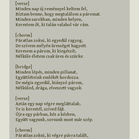
[verse]

Minden nap új reménnyel keltem fel,

Bíztam benne, hogy megtalálom a páromat.

Minden sarokban, minden helyen,

Kerestem őt, ki talán valahol vár rám.

[chorus]

Páratlan zokni, ki egyedül ragyog,

De szívem mélyén ürességet hagyott.

Keresem a párom, ki kiegészít,

Nélküle életem csak üres és szürke.

[bridge]

Minden lépés, minden pillanat,

Együttléteink emlékét hordozza.

De mégis egyedül, hiányzó párom,

Nélküled, drága, elveszett vagyok.

[verse]

Aztán egy nap végre megláttalak,

Te is kerestél, szíved fájt.

Újra egy párban, kéz a kézben,

Együtt vagyunk, sorsunk most már szép.

[chorus]

Páratlan zokni, ki végre párra talált,
