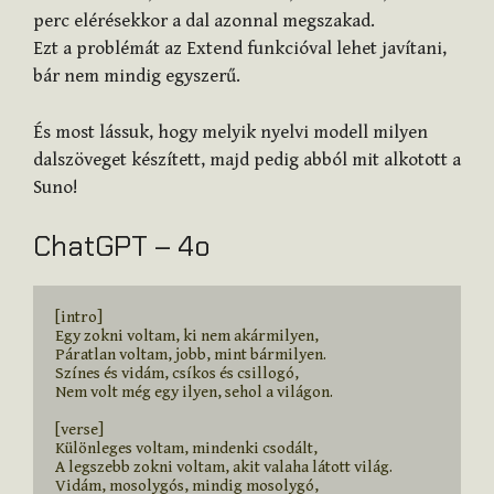
perc elérésekkor a dal azonnal megszakad.
Ezt a problémát az Extend funkcióval lehet javítani,
bár nem mindig egyszerű.
És most lássuk, hogy melyik nyelvi modell milyen
dalszöveget készített, majd pedig abból mit alkotott a
Suno!
ChatGPT – 4o
[intro]

Egy zokni voltam, ki nem akármilyen,

Páratlan voltam, jobb, mint bármilyen.

Színes és vidám, csíkos és csillogó,

Nem volt még egy ilyen, sehol a világon.

[verse]

Különleges voltam, mindenki csodált,

A legszebb zokni voltam, akit valaha látott világ.

Vidám, mosolygós, mindig mosolygó,
