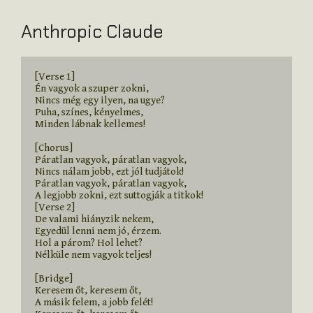
Anthropic Claude
[Verse 1]

Én vagyok a szuper zokni,

Nincs még egy ilyen, na ugye?

Puha, színes, kényelmes,

Minden lábnak kellemes!

[Chorus]

Páratlan vagyok, páratlan vagyok,

Nincs nálam jobb, ezt jól tudjátok!

Páratlan vagyok, páratlan vagyok,

A legjobb zokni, ezt suttogják a titkok!

[Verse 2]

De valami hiányzik nekem,

Egyedül lenni nem jó, érzem.

Hol a párom? Hol lehet?

Nélküle nem vagyok teljes!

[Bridge]

Keresem őt, keresem őt,

A másik felem, a jobb felét!
