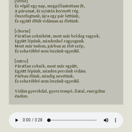
[verse]

És végül egy nap, megpillantottam őt,

A páromat, ki szintén keresett rég.

Összefogtunk, újra egy pár lettünk,

És együtt éltük vidáman az életünk.

[chorus]

Páratlan zokniként, most már boldog vagyok,

Együtt lépünk, mindenhol ragyogunk.

Most már tudom, párban az élet szép,

És soha többé nem leszünk egyedül.

[outro]

Páratlan zoknik, most már együtt,

Együtt lépünk, minden percünk vidám.

Párban élünk, mindig nevetünk,

És soha többé nem leszünk egyedül.

Vidám gyerekdal, gyors tempó, fiatal, energikus 
énekes.