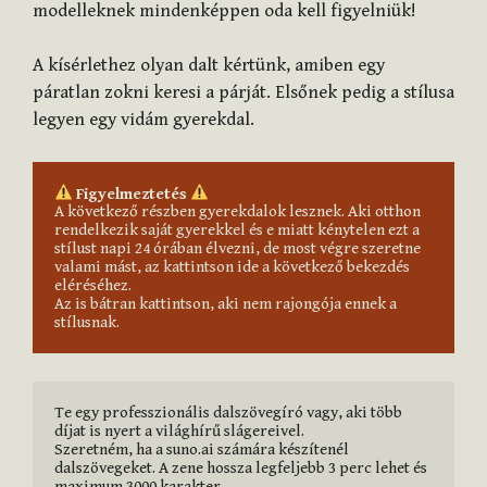
modelleknek mindenképpen oda kell figyelniük!
A kísérlethez olyan dalt kértünk, amiben egy
páratlan zokni keresi a párját. Elsőnek pedig a stílusa
legyen egy vidám gyerekdal.
Figyelmeztetés
A következő részben gyerekdalok lesznek. Aki otthon 
rendelkezik saját gyerekkel és e miatt kénytelen ezt a 
stílust napi 24 órában élvezni, de most végre szeretne 
valami mást, az kattintson ide a következő bekezdés 
eléréséhez.

Az is bátran kattintson, aki nem rajongója ennek a 
stílusnak.
Te egy professzionális dalszövegíró vagy, aki több 
díjat is nyert a világhírű slágereivel.

Szeretném, ha a suno.ai számára készítenél 
dalszövegeket. A zene hossza legfeljebb 3 perc lehet és 
maximum 3000 karakter.
