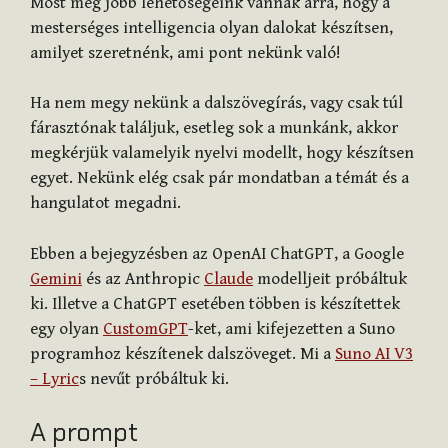
Most még jobb lehetőségeink vannak arra, hogy a
mesterséges intelligencia olyan dalokat készítsen,
amilyet szeretnénk, ami pont nekünk való!
Ha nem megy nekünk a dalszövegírás, vagy csak túl
fárasztónak találjuk, esetleg sok a munkánk, akkor
megkérjük valamelyik nyelvi modellt, hogy készítsen
egyet. Nekünk elég csak pár mondatban a témát és a
hangulatot megadni.
Ebben a bejegyzésben az OpenAI ChatGPT, a Google
Gemini
és az Anthropic
Claude
modelljeit próbáltuk
ki. Illetve a ChatGPT esetében többen is készítettek
egy olyan
CustomGPT
-ket, ami kifejezetten a Suno
programhoz készítenek dalszöveget. Mi a
Suno AI V3
– Lyric
s nevűt próbáltuk ki.
A prompt