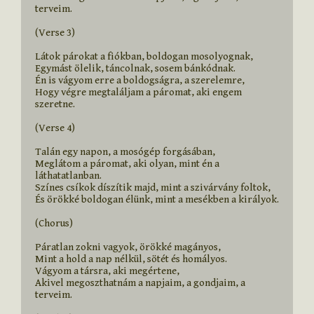
terveim.

(Verse 3)

Látok párokat a fiókban, boldogan mosolyognak,

Egymást ölelik, táncolnak, sosem bánkódnak.

Én is vágyom erre a boldogságra, a szerelemre,

Hogy végre megtaláljam a páromat, aki engem 
szeretne.

(Verse 4)

Talán egy napon, a mosógép forgásában,

Meglátom a páromat, aki olyan, mint én a 
láthatatlanban.

Színes csíkok díszítik majd, mint a szivárvány foltok,

És örökké boldogan élünk, mint a mesékben a királyok.

(Chorus)

Páratlan zokni vagyok, örökké magányos,

Mint a hold a nap nélkül, sötét és homályos.

Vágyom a társra, aki megértene,

Akivel megoszthatnám a napjaim, a gondjaim, a 
terveim.
