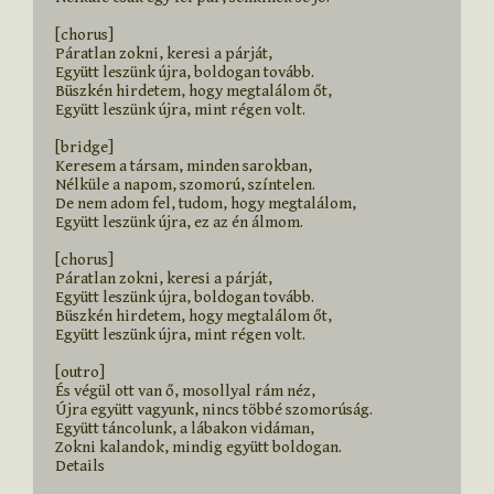
[chorus]

Páratlan zokni, keresi a párját,

Együtt leszünk újra, boldogan tovább.

Büszkén hirdetem, hogy megtalálom őt,

Együtt leszünk újra, mint régen volt.

[bridge]

Keresem a társam, minden sarokban,

Nélküle a napom, szomorú, színtelen.

De nem adom fel, tudom, hogy megtalálom,

Együtt leszünk újra, ez az én álmom.

[chorus]

Páratlan zokni, keresi a párját,

Együtt leszünk újra, boldogan tovább.

Büszkén hirdetem, hogy megtalálom őt,

Együtt leszünk újra, mint régen volt.

[outro]

És végül ott van ő, mosollyal rám néz,

Újra együtt vagyunk, nincs többé szomorúság.

Együtt táncolunk, a lábakon vidáman,

Zokni kalandok, mindig együtt boldogan.

Details
