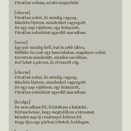
Páratlan voltam, szinte szuperhős!

[chorus]

Páratlan zokni, ki mindig ragyog,

Büszkén léptem, mindenhol ragyogott.

De egy nap rájöttem, egy hiányzott,

Páratlan zokniként egyedül maradtam.

[verse]

Egy pár mindig kell, bal és jobb lábra,

Nélküle én csak egy haszontalan, magányos zokni.

Kerestem mindenütt, minden sarokban,

Hol lehet a párom, ki elveszett rég.

[chorus]

Páratlan zokni, ki mindig ragyog,

Büszkén léptem, mindenhol ragyogott.

De egy nap rájöttem, egy hiányzott,

Páratlan zokniként egyedül maradtam.

[bridge]

De nem adtam fel, folytattam a kutatást,

Bíztam benne, hogy megtalálom a társamat.

Minden nap új reménnyel keltem fel,

Hogy újra egy párban lehetek, boldogan.
