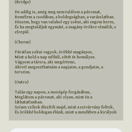
(Bridge)

De addig is, amíg meg nem találom a páromat,

Remélem a csodában, a boldogságban, a varázslatban.

Hiszem, hogy van valahol egy zokni, aki engem keres,

És ha megtaláljuk egymást, a magány örökre elmúlik, s 
elrepül.

(Chorus)

Páratlan zokni vagyok, örökké magányos,

Mint a hold a nap nélkül, sötét és homályos.

Vágyom a társra, aki megértene,

Akivel megoszthatnám a napjaim, a gondjaim, a 
terveim.

(Outro)

Talán egy napon, a mosógép forgásában,

Meglátom a páromat, aki olyan, mint én a 
láthatatlanban.

Színes csíkok díszítik majd, mint a szivárvány foltok,

És örökké boldogan élünk, mint a mesékben a királyok.