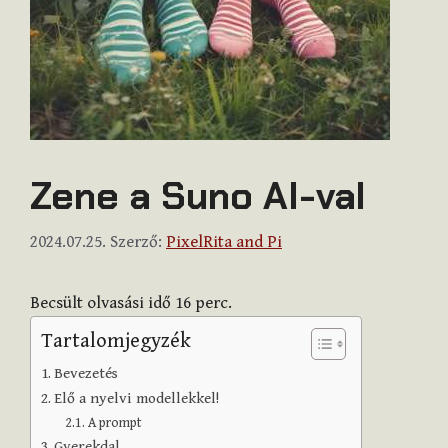
Zene a Suno AI-val
2024.07.25.
Szerző:
PixelRita and Pi
Becsült olvasási idő
16
perc.
Tartalomjegyzék
Bevezetés
Elő a nyelvi modellekkel!
A prompt
Gyerekdal