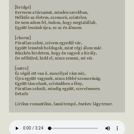
[bridge]

Keresem a társamat, minden sarokban,

Nélküle az életem, szomorú, színtelen.

De nem adom fel, tudom, hogy megtalállak,

Együtt leszünk újra, ez az én álmom.

[chorus]

Páratlan zokni, szívem egyedül vár,

Együtt lennénk boldogok, mint régi álom már.

Büszkén hirdetem, hogy én vagyok a király,

De nélküled, hidd el, nincs semmi, mi vár.

[outro]

És végül ott van ő, mosollyal rám néz,

Újra együtt vagyunk, nincs többé szomorúság.

Együtt táncolunk, szívünkben a fény,

Páratlan zoknik, mindig együtt, szerelmesen.

Details

Lírikus romantikus, lassú tempó, énekes: lágy tenor.