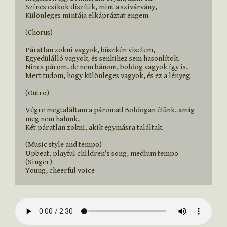
Színes csíkok díszítik, mint a szivárvány,

Különleges mintája elkápráztat engem.

(Chorus)

Páratlan zokni vagyok, büszkén viselem,

Egyedülálló vagyok, és senkihez sem hasonlítok.

Nincs párom, de nem bánom, boldog vagyok így is,

Mert tudom, hogy különleges vagyok, és ez a lényeg.

(Outro)

Végre megtaláltam a páromat! Boldogan élünk, amíg 
meg nem halunk,

Két páratlan zokni, akik egymásra találtak.

(Music style and tempo)

Upbeat, playful children's song, medium tempo.
(Singer)

Young, cheerful voice