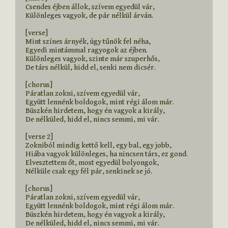
Csendes éjben állok, szívem egyedül vár,

Különleges vagyok, de pár nélkül árván.

[verse]

Mint színes árnyék, úgy tűnök fel néha,

Egyedi mintámmal ragyogok az éjben.

Különleges vagyok, szinte már szuperhős,

De társ nélkül, hidd el, senki nem dicsér.

[chorus]

Páratlan zokni, szívem egyedül vár,

Együtt lennénk boldogok, mint régi álom már.

Büszkén hirdetem, hogy én vagyok a király,

De nélküled, hidd el, nincs semmi, mi vár.

[verse 2]

Zokniból mindig kettő kell, egy bal, egy jobb,

Hiába vagyok különleges, ha nincsen társ, ez gond.

Elvesztettem őt, most egyedül bolyongok,

Nélküle csak egy fél pár, senkinek se jó.

[chorus]

Páratlan zokni, szívem egyedül vár,

Együtt lennénk boldogok, mint régi álom már.

Büszkén hirdetem, hogy én vagyok a király,

De nélküled, hidd el, nincs semmi, mi vár.
