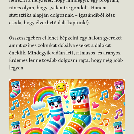
nehezíti a helyzetet, hogy mindegyik egy program,
nincs olyan, hogy „valamire gondol”. Hanem
statisztika alapján dolgoznak. – Igazándiból kész
csoda, hogy élvezhető dalt kaptunk!).
Összességében el lehet képzelni egy halom gyereket
amint színes zoknikat dobálva ezeket a dalokat
éneklik. Mindegyik vidám lett, ritmusos, és aranyos.
Érdemes lenne tovább dolgozni rajta, hogy még jobb
legyen.