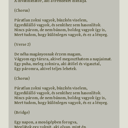
A divatdiktátor, aki a trendeket diktálja.

(Chorus)

Páratlan zokni vagyok, büszkén viselem,

Egyedülálló vagyok, és senkihez sem hasonlítok.

Nincs párom, de nem bánom, boldog vagyok így is,

Mert tudom, hogy különleges vagyok, és ez a lényeg.

(Verse 2)

De néha magányosnak érzem magam,

Vágyom egy társra, akivel megoszthatom a napjaimat.

Egy puha, meleg zoknira, aki átölel és vigasztal,

Egy páromra, akivel teljes lehetek.

(Chorus)

Páratlan zokni vagyok, büszkén viselem,

Egyedülálló vagyok, és senkihez sem hasonlítok.

Nincs párom, de nem bánom, boldog vagyok így is,

Mert tudom, hogy különleges vagyok, és ez a lényeg.

(Bridge)

Egy napon, a mosógépben forogva,

Meglátok egy zoknit, aki olyan, mint én.
