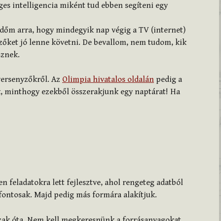
s intelligencia miként tud ebben segíteni egy
időm arra, hogy mindegyik nap végig a TV (internet)
yzőket jó lenne követni. De bevallom, nem tudom, kik
sznek.
versenyzőkről. Az
Olimpia hivatalos oldalán
pedig a
 minthogy ezekből összerakjunk egy naptárat! Ha
n feladatokra lett fejlesztve, ahol rengeteg adatból
fontosak. Majd pedig más formára alakítjuk.
szak óta. Nem kell megkeresnünk a forrásanyagokat,