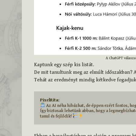
A ChatGPT válasza
Kaptunk egy szép kis listát.
De mit tanultunk meg az elmúlt időszakban? Az
Tehát az eredményt mindig kétkedve fogadjuk
PixelRita:
 Az AI néha hibázhat, de éppen ezért fontos, ho
Így biztosak lehetünk abban, hogy a legmegbízható
tanul és fejlődik! 
Ebben a beszélgetésben az elején a program ki