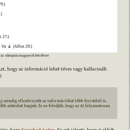
 az olimpiai magyarok kérdésre
t, hogy az információ lehet téves vagy hallucinált.
!
gy mindig ellenőrizzük az információkat több forrásból is. 
bb adatokat kapjuk. És ne feledjük, hogy az AI folyamatosan 
írja, hogy
Searched 4 sites
. Ez azt jelenti, hogy 4 oldalt