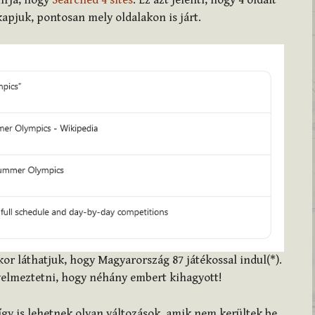
kapjuk, pontosan mely oldalakon is járt.
kor láthatjuk, hogy Magyarország 87 játékossal indul(*).
yelmeztetni, hogy néhány embert kihagyott!
g így is lehetnek olyan változások, amik nem kerültek be