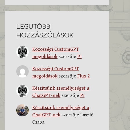
LEGUTÓBBI
HOZZÁSZÓLÁSOK
Közösségi CustomGPT
megoldások
szerzője
Pi
Közösségi CustomGPT
megoldások
szerzője
Flux 2
Készítsünk személyiséget a
ChatGPT-nek
szerzője
Pi
Készítsünk személyiséget a
ChatGPT-nek
szerzője
László
Csaba