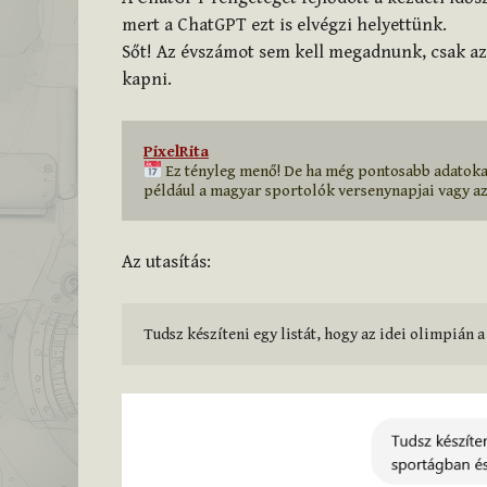
mert a ChatGPT ezt is elvégzi helyettünk.
Sőt! Az évszámot sem kell megadnunk, csak azt
kapni.
PixelRita
 Ez tényleg menő! De ha még pontosabb adatokat
például a magyar sportolók versenynapjai vagy az
Az utasítás:
Tudsz készíteni egy listát, hogy az idei olimpiá