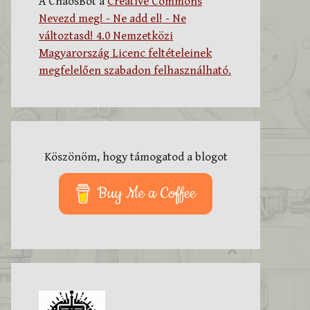
A ChaosBot a
Creative Commons
Nevezd meg! - Ne add el! - Ne
változtasd! 4.0 Nemzetközi
Magyarország Licenc feltételeinek
megfelelően szabadon felhasználható.
Köszönöm, hogy támogatod a blogot
Buy Me a Coffee