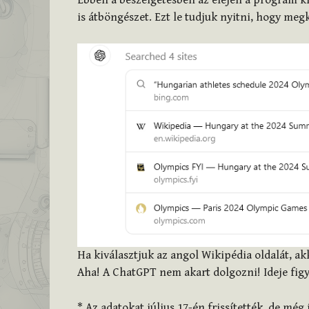
is átböngészet. Ezt le tudjuk nyitni, hogy meg
Ha kiválasztjuk az angol Wikipédia oldalát, ak
Aha! A ChatGPT nem akart dolgozni! Ideje fig
* Az adatokat július 17-én frissítették, de mé