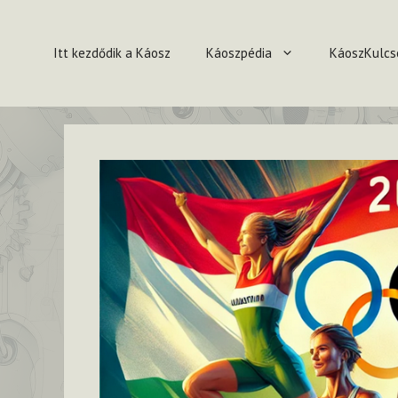
Kilépés
a
Itt kezdődik a Káosz
Káoszpédia
KáoszKulcs
tartalomba