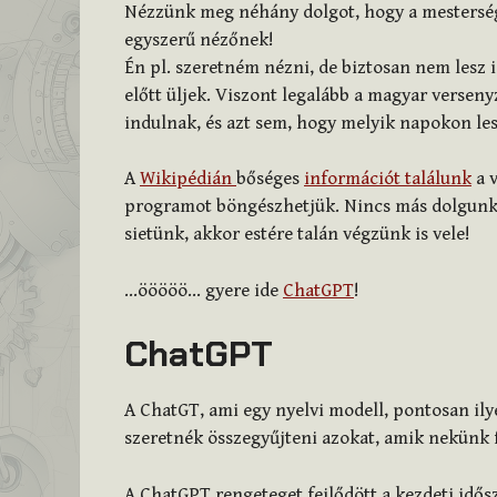
Nézzünk meg néhány dolgot, hogy a mestersége
egyszerű nézőnek!
Én pl. szeretném nézni, de biztosan nem lesz 
előtt üljek. Viszont legalább a magyar versen
indulnak, és azt sem, hogy melyik napokon le
A
Wikipédián
bőséges
információt találunk
a 
programot böngészhetjük. Nincs más dolgunk,
sietünk, akkor estére talán végzünk is vele!
…ööööö… gyere ide
ChatGPT
!
ChatGPT
A ChatGT, ami egy nyelvi modell, pontosan ilye
szeretnék összegyűjteni azokat, amik nekünk 
A ChatGPT rengeteget fejlődött a kezdeti idő