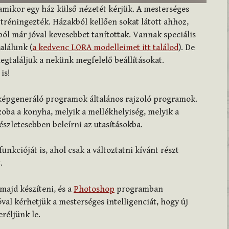
amikor egy ház külső nézetét kérjük. A mesterséges
e tréningezték. Házakból kellően sokat látott ahhoz,
ból már jóval kevesebbet tanítottak. Vannak speciális
alálunk (
a kedvenc LORA modelleimet itt találod
). De
gtaláljuk a nekünk megfelelő beállításokat.
is!
ú képgeneráló programok általános rajzoló programok.
ba a konyha, melyik a mellékhelyiség, melyik a
szletesebben beleírni az utasításokba.
funkcióját is, ahol csak a változtatni kívánt részt
.
 majd készíteni, és a
Photoshop
programban
val kérhetjük a mesterséges intelligenciát, hogy új
réljünk le.