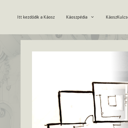
Kilépés
a
Itt kezdődik a Káosz
Káoszpédia
KáoszKulcs
tartalomba