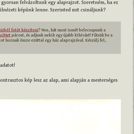
 gyorsan felvázoltunk egy alaprajzot. Szeretném, ha ez
lnézeti képünk lenne. Szerinted mit csináljunk?
jzból fotót készíteni
? Nos, hát most ismét belecsapunk a 
olNet
 párost, és adjunk nekik egy újabb kihívást! Fűtsük be a 
ot hoznak össze ezúttal egy ház alaprajzával. Készülj fel, 
adatot!
 kontrasztos kép lesz az alap, ami alapján a mesterséges