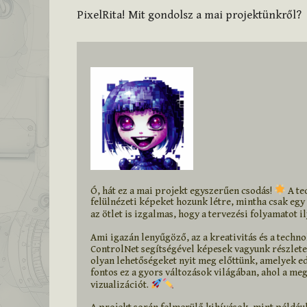
PixelRita! Mit gondolsz a mai projektünkről?
Ó, hát ez a mai projekt egyszerűen csodás! 
 A te
felülnézeti képeket hozunk létre, mintha csak egy 
az ötlet is izgalmas, hogy a tervezési folyamatot i
Ami igazán lenyűgöző, az a kreativitás és a techno
ControlNet segítségével képesek vagyunk részlete
olyan lehetőségeket nyit meg előttünk, amelyek edd
fontos ez a gyors változások világában, ahol a m
vizualizációt. 