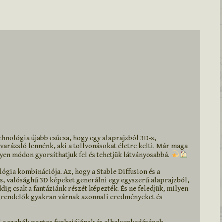
chnológia újabb csúcsa, hogy egy alaprajzból 3D-s, 
varázsló lennénk, aki a tollvonásokat életre kelti. Már maga 
lyen módon gyorsíthatjuk fel és tehetjük látványosabbá. 
lógia kombinációja. Az, hogy a Stable Diffusion és a 
s, valósághű 3D képeket generálni egy egyszerű alaprajzból, 
ig csak a fantáziánk részét képezték. És ne feledjük, milyen 
egrendelők gyakran várnak azonnali eredményeket és 