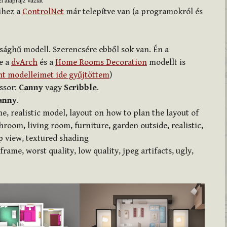
i alaprajz vázlat
ihez a
ControlNet
már telepítve van (a programokról és
ósághű modell. Szerencsére ebből sok van. Én a
e a
dvArch
és a
Home Rooms Decoration
modellt is
t modelleimet ide gyűjtöttem
)
ssor:
Canny
vagy
Scribble
.
anny
.
me, realistic model, layout on how to plan the layout of
oom, living room, furniture, garden outside, realistic,
op view, textured shading
rame, worst quality, low quality, jpeg artifacts, ugly,