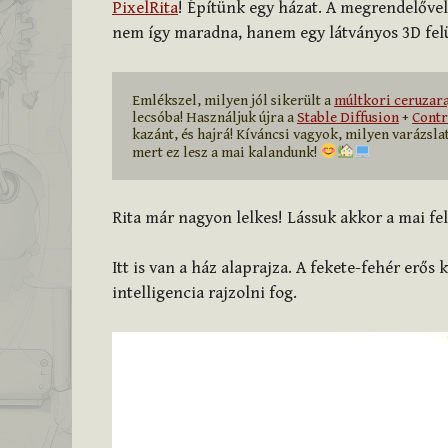
PixelRita
! Építünk egy házat. A megrendelővel
nem így maradna, hanem egy látványos 3D felü
Emlékszel, milyen jól sikerült a 
múltkori ceruzara
lecsóba! Használjuk újra a 
Stable Diffusion
 + 
Contr
kazánt, és hajrá! Kíváncsi vagyok, milyen varázslat
mert ez lesz a mai kalandunk! 
Rita már nagyon lelkes! Lássuk akkor a mai fel
Itt is van a ház alaprajza. A fekete-fehér erős
intelligencia rajzolni fog.