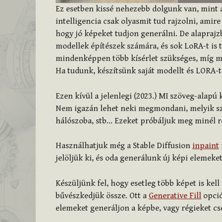
Ez esetben kissé nehezebb dolgunk van, mint 
intelligencia csak olyasmit tud rajzolni, amir
hogy jó képeket tudjon generálni. De alaprajz
modellek építészek számára, és sok LoRA-t is t
mindenképpen több kísérlet szükséges, míg me
Ha tudunk, készítsünk saját modellt és LORA-t 
Ezen kívül a jelenlegi (2023.) MI szöveg-alap
Nem igazán lehet neki megmondani, melyik szo
hálószoba, stb… Ezeket próbáljuk meg minél ré
Használhatjuk még a Stable Diffusion
inpaint
jelöljük ki, és oda generálunk új képi elemeket
Készüljünk fel, hogy esetleg több képet is kell
bűvészkedjük össze. Ott a
Generative Fill
opció
elemeket generáljon a képbe, vagy régieket cse