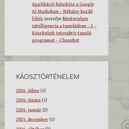
Applikáció készítése a Google
AI Studioban – Néhány kezdő
lökés
szerzője
Mesterséges
intelligencia a tanulásban – 2 –
Készítsünk interaktív tanuló
programot – ChaosBot
KÁOSZTÖRTÉNELEM
2026. július
(1)
2026. június
(1)
2026. január
(2)
2025. december
(1)