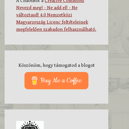
A ChaosBot a
Creative Commons
Nevezd meg! - Ne add el! - Ne
változtasd! 4.0 Nemzetközi
Magyarország Licenc feltételeinek
megfelelően szabadon felhasználható.
Köszönöm, hogy támogatod a blogot
Buy Me a Coffee