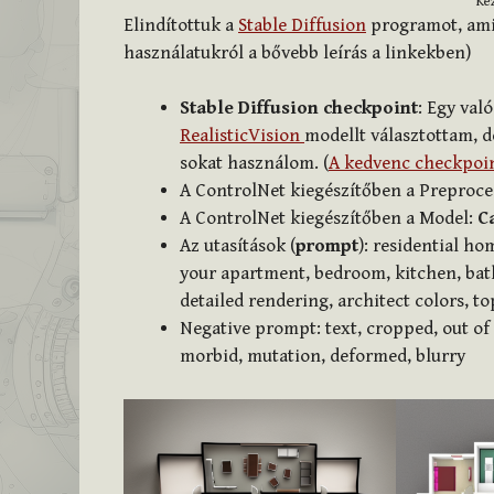
Kéz
Elindítottuk a
Stable Diffusion
programot, am
használatukról a bővebb leírás a linkekben)
Stable Diffusion checkpoint
: Egy val
RealisticVision
modellt választottam, d
sokat használom. (
A kedvenc checkpoin
A ControlNet kiegészítőben a Preproce
A ControlNet kiegészítőben a Model:
C
Az utasítások (
prompt
): residential ho
your apartment, bedroom, kitchen, bathr
detailed rendering, architect colors, t
Negative prompt: text, cropped, out of f
morbid, mutation, deformed, blurry