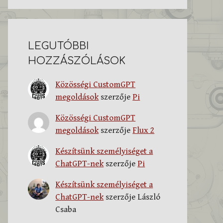
LEGUTÓBBI
HOZZÁSZÓLÁSOK
Közösségi CustomGPT
megoldások
szerzője
Pi
Közösségi CustomGPT
megoldások
szerzője
Flux 2
Készítsünk személyiséget a
ChatGPT-nek
szerzője
Pi
Készítsünk személyiséget a
ChatGPT-nek
szerzője
László
Csaba