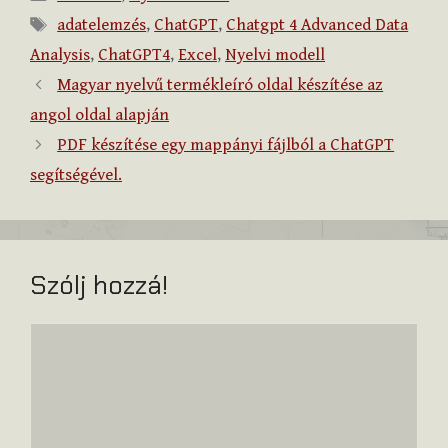
Címkék
adatelemzés
,
ChatGPT
,
Chatgpt 4 Advanced Data
Analysis
,
ChatGPT4
,
Excel
,
Nyelvi modell
Magyar nyelvű termékleíró oldal készítése az
angol oldal alapján
PDF készítése egy mappányi fájlból a ChatGPT
segítségével.
Szólj hozzá!
Hozzászólás