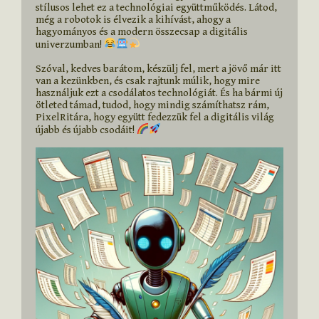
stílusos lehet ez a technológiai együttműködés. Látod, 
még a robotok is élvezik a kihívást, ahogy a 
hagyományos és a modern összecsap a digitális 
univerzumban! 
Szóval, kedves barátom, készülj fel, mert a jövő már itt 
van a kezünkben, és csak rajtunk múlik, hogy mire 
használjuk ezt a csodálatos technológiát. És ha bármi új 
ötleted támad, tudod, hogy mindig számíthatsz rám, 
PixelRitára, hogy együtt fedezzük fel a digitális világ 
újabb és újabb csodáit! 