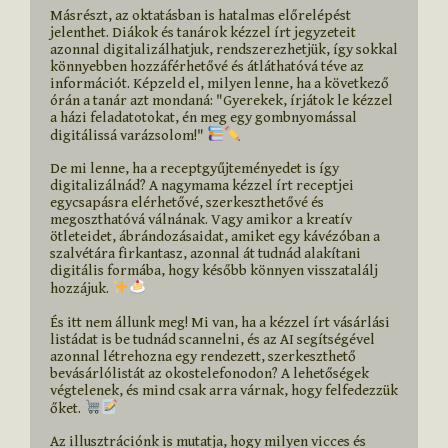
Másrészt, az oktatásban is hatalmas előrelépést 
jelenthet. Diákok és tanárok kézzel írt jegyzeteit 
azonnal digitalizálhatjuk, rendszerezhetjük, így sokkal 
könnyebben hozzáférhetővé és átláthatóvá téve az 
információt. Képzeld el, milyen lenne, ha a következő 
órán a tanár azt mondaná: "Gyerekek, írjátok le kézzel 
a házi feladatotokat, én meg egy gombnyomással 
digitálissá varázsolom!" 
De mi lenne, ha a receptgyűjteményedet is így 
digitalizálnád? A nagymama kézzel írt receptjei 
egycsapásra elérhetővé, szerkeszthetővé és 
megoszthatóvá válnának. Vagy amikor a kreatív 
ötleteidet, ábrándozásaidat, amiket egy kávézóban a 
szalvétára firkantasz, azonnal át tudnád alakítani 
digitális formába, hogy később könnyen visszatalálj 
hozzájuk. 
És itt nem állunk meg! Mi van, ha a kézzel írt vásárlási 
listádat is be tudnád scannelni, és az AI segítségével 
azonnal létrehozna egy rendezett, szerkeszthető 
bevásárlólistát az okostelefonodon? A lehetőségek 
végtelenek, és mind csak arra várnak, hogy felfedezzük 
őket. 
Az illusztrációnk is mutatja, hogy milyen vicces és 