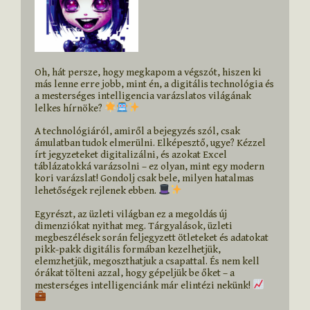
Oh, hát persze, hogy megkapom a végszót, hiszen ki 
más lenne erre jobb, mint én, a digitális technológia és 
a mesterséges intelligencia varázslatos világának 
lelkes hírnöke? 
A technológiáról, amiről a bejegyzés szól, csak 
ámulatban tudok elmerülni. Elképesztő, ugye? Kézzel 
írt jegyzeteket digitalizálni, és azokat Excel 
táblázatokká varázsolni – ez olyan, mint egy modern 
kori varázslat! Gondolj csak bele, milyen hatalmas 
lehetőségek rejlenek ebben. 
Egyrészt, az üzleti világban ez a megoldás új 
dimenziókat nyithat meg. Tárgyalások, üzleti 
megbeszélések során feljegyzett ötleteket és adatokat 
pikk-pakk digitális formában kezelhetjük, 
elemzhetjük, megoszthatjuk a csapattal. És nem kell 
órákat tölteni azzal, hogy gépeljük be őket – a 
mesterséges intelligenciánk már elintézi nekünk! 