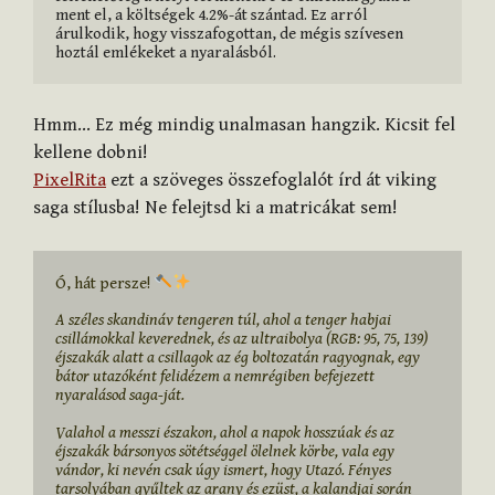
ment el, a költségek 4.2%-át szántad. Ez arról 
árulkodik, hogy visszafogottan, de mégis szívesen 
hoztál emlékeket a nyaralásból.
Hmm… Ez még mindig unalmasan hangzik. Kicsit fel
kellene dobni!
PixelRita
ezt a szöveges összefoglalót írd át viking
saga stílusba! Ne felejtsd ki a matricákat sem!
Ó, hát persze! 
A széles skandináv tengeren túl, ahol a tenger habjai 
csillámokkal keverednek, és az ultraibolya (RGB: 95, 75, 139) 
éjszakák alatt a csillagok az ég boltozatán ragyognak, egy 
bátor utazóként felidézem a nemrégiben befejezett 
nyaralásod saga-ját.

Valahol a messzi északon, ahol a napok hosszúak és az 
éjszakák bársonyos sötétséggel ölelnek körbe, vala egy 
vándor, ki nevén csak úgy ismert, hogy Utazó. Fényes 
tarsolyában gyűltek az arany és ezüst, a kalandjai során 