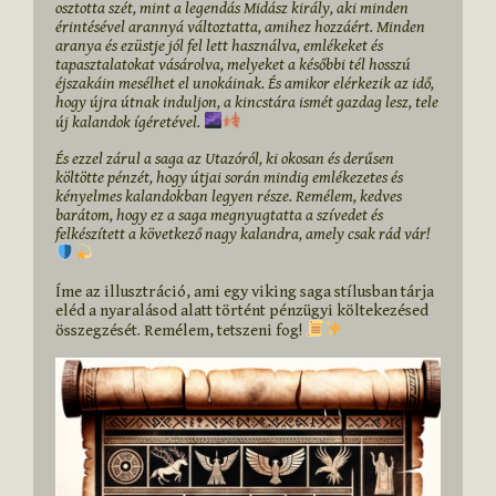
osztotta szét, mint a legendás Midász király, aki minden 
érintésével arannyá változtatta, amihez hozzáért. Minden 
aranya és ezüstje jól fel lett használva, emlékeket és 
tapasztalatokat vásárolva, melyeket a későbbi tél hosszú 
éjszakáin mesélhet el unokáinak. És amikor elérkezik az idő, 
hogy újra útnak induljon, a kincstára ismét gazdag lesz, tele 
új kalandok ígéretével. 
És ezzel zárul a saga az Utazóról, ki okosan és derűsen 
költötte pénzét, hogy útjai során mindig emlékezetes és 
kényelmes kalandokban legyen része. Remélem, kedves 
barátom, hogy ez a saga megnyugtatta a szívedet és 
felkészített a következő nagy kalandra, amely csak rád vár! 
Íme az illusztráció, ami egy viking saga stílusban tárja 
eléd a nyaralásod alatt történt pénzügyi költekezésed 
összegzését. Remélem, tetszeni fog! 