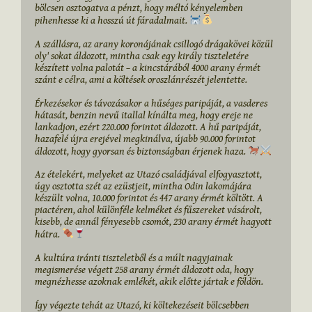
bölcsen osztogatva a pénzt, hogy méltó kényelemben 
pihenhesse ki a hosszú út fáradalmait. 
A szállásra, az arany koronájának csillogó drágakövei közül 
oly' sokat áldozott, mintha csak egy király tiszteletére 
készített volna palotát – a kincstárából 4000 arany érmét 
szánt e célra, ami a költések oroszlánrészét jelentette.

Érkezésekor és távozásakor a hűséges paripáját, a vasderes 
hátasát, benzin nevű itallal kínálta meg, hogy ereje ne 
lankadjon, ezért 220.000 forintot áldozott. A hű paripáját, 
hazafelé újra erejével megkinálva, újabb 90.000 forintot 
áldozott, hogy gyorsan és biztonságban érjenek haza. 
Az ételekért, melyeket az Utazó családjával elfogyasztott, 
úgy osztotta szét az ezüstjeit, mintha Odin lakomájára 
készült volna, 10.000 forintot és 447 arany érmét költött. A 
piactéren, ahol különféle kelméket és fűszereket vásárolt, 
kisebb, de annál fényesebb csomót, 230 arany érmét hagyott 
hátra. 
A kultúra iránti tiszteletből és a múlt nagyjainak 
megismerése végett 258 arany érmét áldozott oda, hogy 
megnézhesse azoknak emlékét, akik előtte jártak e földön.

Így végezte tehát az Utazó, ki költekezéseit bölcsebben 