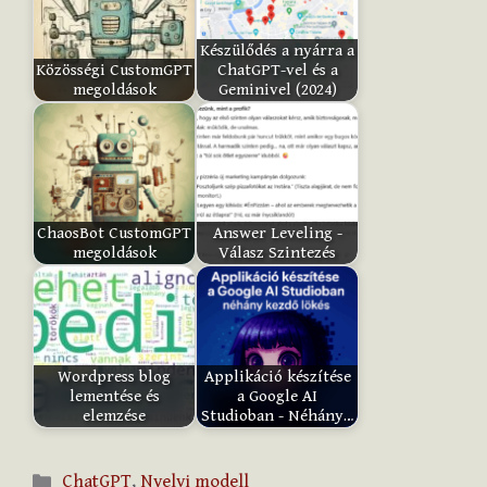
i
Készülődés a nyárra a
t
Közösségi CustomGPT
ChatGPT-vel és a
e
megoldások
Geminivel (2024)
m
:
Submit
ChaosBot CustomGPT
Answer Leveling -
Rating
megoldások
Válasz Szintezés
Wordpress blog
Applikáció készítése
lementése és
a Google AI
elemzése
Studioban - Néhány…
Kategória
ChatGPT
,
Nyelvi modell