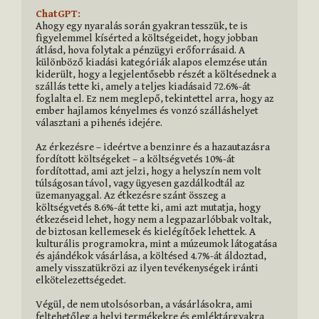
ChatGPT:
Ahogy egy nyaralás során gyakran tesszük, te is 
figyelemmel kísérted a költségeidet, hogy jobban 
átlásd, hova folytak a pénzügyi erőforrásaid. A 
különböző kiadási kategóriák alapos elemzése után 
kiderült, hogy a legjelentősebb részét a költésednek a 
szállás tette ki, amely a teljes kiadásaid 72.6%-át 
foglalta el. Ez nem meglepő, tekintettel arra, hogy az 
ember hajlamos kényelmes és vonzó szálláshelyet 
választani a pihenés idejére.

Az érkezésre – ideértve a benzinre és a hazautazásra 
fordított költségeket – a költségvetés 10%-át 
fordítottad, ami azt jelzi, hogy a helyszín nem volt 
túlságosan távol, vagy ügyesen gazdálkodtál az 
üzemanyaggal. Az étkezésre szánt összeg a 
költségvetés 8.6%-át tette ki, ami azt mutatja, hogy 
étkezéseid lehet, hogy nem a legpazarlóbbak voltak, 
de biztosan kellemesek és kielégítőek lehettek. A 
kulturális programokra, mint a múzeumok látogatása 
és ajándékok vásárlása, a költésed 4.7%-át áldoztad, 
amely visszatükrözi az ilyen tevékenységek iránti 
elkötelezettségedet.

Végül, de nem utolsósorban, a vásárlásokra, ami 
feltehetőleg a helyi termékekre és emléktárgyakra 