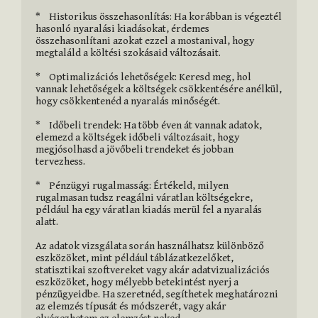
*    Historikus összehasonlítás: Ha korábban is végeztél 
hasonló nyaralási kiadásokat, érdemes 
összehasonlítani azokat ezzel a mostanival, hogy 
megtaláld a költési szokásaid változásait.

*    Optimalizációs lehetőségek: Keresd meg, hol 
vannak lehetőségek a költségek csökkentésére anélkül, 
hogy csökkentenéd a nyaralás minőségét.

*    Időbeli trendek: Ha több éven át vannak adatok, 
elemezd a költségek időbeli változásait, hogy 
megjósolhasd a jövőbeli trendeket és jobban 
tervezhess.

*    Pénzügyi rugalmasság: Értékeld, milyen 
rugalmasan tudsz reagálni váratlan költségekre, 
például ha egy váratlan kiadás merül fel a nyaralás 
alatt.

Az adatok vizsgálata során használhatsz különböző 
eszközöket, mint például táblázatkezelőket, 
statisztikai szoftvereket vagy akár adatvizualizációs 
eszközöket, hogy mélyebb betekintést nyerj a 
pénzügyeidbe. Ha szeretnéd, segíthetek meghatározni 
az elemzés típusát és módszerét, vagy akár 