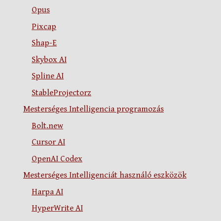
Opus
Pixcap
Shap-E
Skybox AI
Spline AI
StableProjectorz
Mesterséges Intelligencia programozás
Bolt.new
Cursor AI
OpenAI Codex
Mesterséges Intelligenciát használó eszközök
Harpa AI
HyperWrite AI