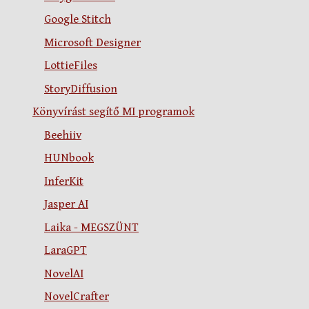
Google Stitch
Microsoft Designer
LottieFiles
StoryDiffusion
Könyvírást segítő MI programok
Beehiiv
HUNbook
InferKit
Jasper AI
Laika - MEGSZÜNT
LaraGPT
NovelAI
NovelCrafter