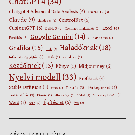
ChatGPT4
(34)
Chatgpt 4 Advanced Data Analysis
(5)
ChatGPT5
(3)
Claude
(9)
ControlNet
(5)
Claude 3.5
(2)
CustomGPT
(6)
Excel
(4)
Dall-E 3
(3)
Dokumentumkezelés
(2)
Google Gemini
(14)
Fordítás
(3)
GPT4+Plug-ins
(2)
Haladóknak
(18)
Grafika
(15)
Grok
(2)
Információgyűjtés
(3)
Játék
(3)
Karakter
(3)
Kezdőknek
(13)
Midjourney
(6)
Könyv
(5)
Nyelvi modell
(33)
Profiknak
(4)
Stable Diffusion
(5)
Térképészet
(4)
Tanulás
(3)
Suno
(2)
Történetírás
(3)
Voxscript GPT
(3)
Utazás
(2)
vibe coding
(2)
Videó
(2)
Építészet
(6)
Word
(4)
Zene
(2)
Írás
(2)