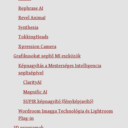
Rephrase AI
Revel AnimaI
Synthesia
TokkingHeads
Xpression Camera
Grafikusokat segítő MI eszközök
Képnagyítás a Mesterséges Intelligencia
segítségével
ClarityAI
Magnific AI
SUPIR képnagyító (fényképjavító)
Wordroom Imagga Technológia és Lightroom
Plug-in
3D programok