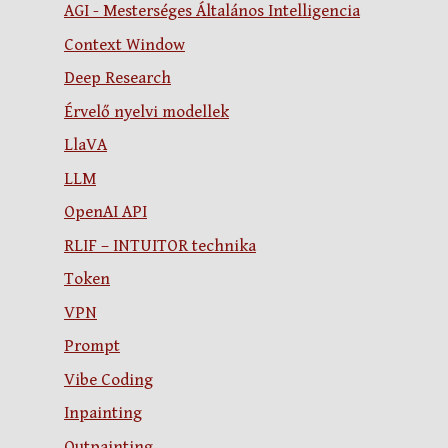
AGI - Mesterséges Általános Intelligencia
Context Window
Deep Research
Érvelő nyelvi modellek
LlaVA
LLM
OpenAI API
RLIF – INTUITOR technika
Token
VPN
Prompt
Vibe Coding
Inpainting
Outpainting