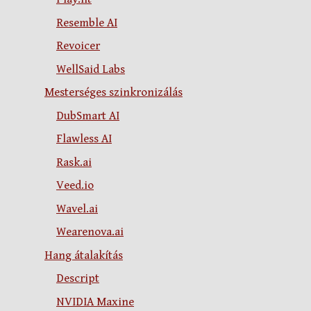
Resemble AI
Revoicer
WellSaid Labs
Mesterséges szinkronizálás
DubSmart AI
Flawless AI
Rask.ai
Veed.io
Wavel.ai
Wearenova.ai
Hang átalakítás
Descript
NVIDIA Maxine