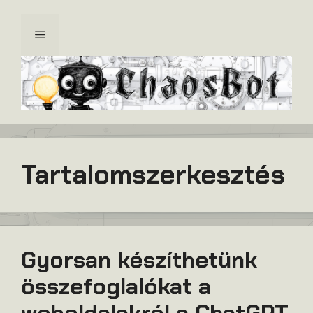
Kilépés
a
Menü
tartalomba
Tartalomszerkesztés
Gyorsan készíthetünk
összefoglalókat a
weboldalakról a ChatGPT