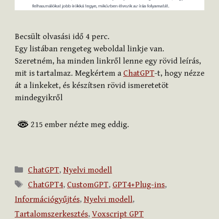
Becsült olvasási idő
4
perc.
Egy listában rengeteg weboldal linkje van.
Szeretném, ha minden linkről lenne egy rövid leírás,
mit is tartalmaz. Megkértem a
ChatGPT
-t, hogy nézze
át a linkeket, és készítsen rövid ismeretetöt
mindegyikről
215 ember nézte meg eddig.
Kategória
ChatGPT
,
Nyelvi modell
Címkék
ChatGPT4
,
CustomGPT
,
GPT4+Plug-ins
,
Információgyűjtés
,
Nyelvi modell
,
Tartalomszerkesztés
,
Voxscript GPT