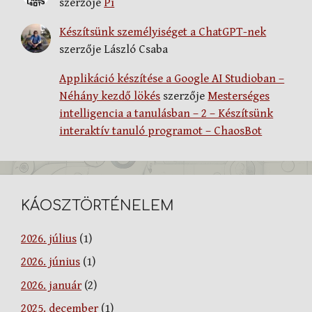
szerzője
Pi
Készítsünk személyiséget a ChatGPT-nek
szerzője
László Csaba
Applikáció készítése a Google AI Studioban –
Néhány kezdő lökés
szerzője
Mesterséges
intelligencia a tanulásban – 2 – Készítsünk
interaktív tanuló programot – ChaosBot
KÁOSZTÖRTÉNELEM
2026. július
(1)
2026. június
(1)
2026. január
(2)
2025. december
(1)