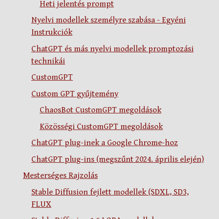
Heti jelentés prompt
Nyelvi modellek személyre szabása - Egyéni
Instrukciók
ChatGPT és más nyelvi modellek promptozási
technikái
CustomGPT
Custom GPT gyűjtemény
ChaosBot CustomGPT megoldások
Közösségi CustomGPT megoldások
ChatGPT plug-inek a Google Chrome-hoz
ChatGPT plug-ins (megszűnt 2024. április elején)
Mesterséges Rajzolás
Stable Diffusion fejlett modellek (SDXL, SD3,
FLUX