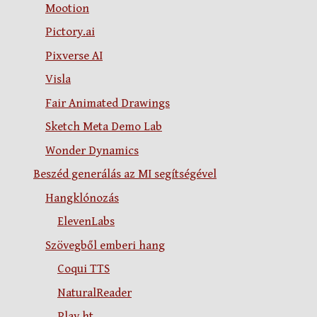
Mootion
Pictory.ai
Pixverse AI
Visla
Fair Animated Drawings
Sketch Meta Demo Lab
Wonder Dynamics
Beszéd generálás az MI segítségével
Hangklónozás
ElevenLabs
Szövegből emberi hang
Coqui TTS
NaturalReader
Play.ht