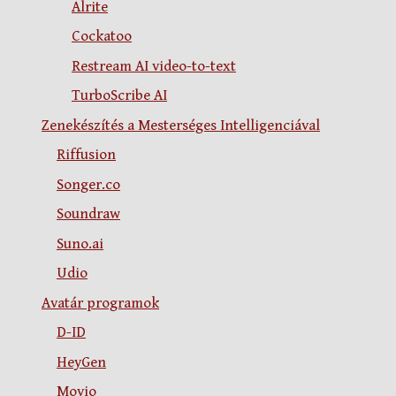
Alrite
Cockatoo
Restream AI video-to-text
TurboScribe AI
Zenekészítés a Mesterséges Intelligenciával
Riffusion
Songer.co
Soundraw
Suno.ai
Udio
Avatár programok
D-ID
HeyGen
Movio