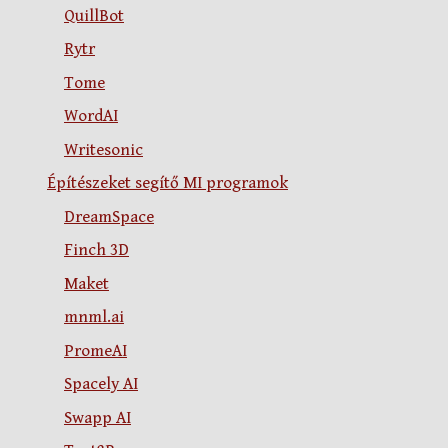
QuillBot
Rytr
Tome
WordAI
Writesonic
Építészeket segítő MI programok
DreamSpace
Finch 3D
Maket
mnml.ai
PromeAI
Spacely AI
Swapp AI