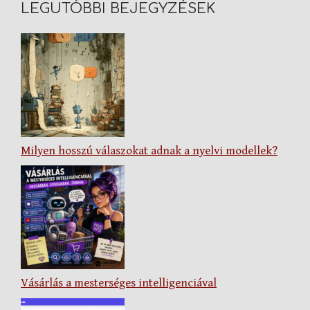
LEGUTÓBBI BEJEGYZÉSEK
Milyen hosszú válaszokat adnak a nyelvi modellek?
Vásárlás a mesterséges intelligenciával