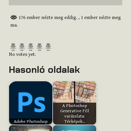
176 ember nézte meg eddig.
, 1 ember nézte meg
ma.
R
a
No votes yet.
t
Hasonló oldalak
e
t
h
i
s
i
A Photoshop
Generative Fill
t
varázslata:
e
Adobe Photoshop
Térképek…
m