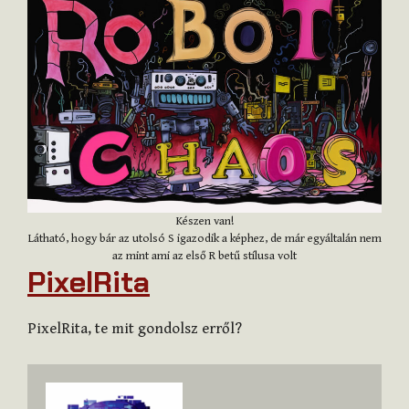
Készen van!
Látható, hogy bár az utolsó S igazodik a képhez, de már egyáltalán nem
az mint ami az első R betű stílusa volt
PixelRita
PixelRita, te mit gondolsz erről?