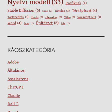
Nyelvi modell
(33)
Profiknak
(4)
Stable Diffusion
(5)
Térképészet
(4)
Tanulás
(3)
Suno
(2)
Történetírás
(3)
Voxscript GPT
(3)
Utazás
(2)
vibe coding
(2)
Videó
(2)
Építészet
(6)
Word
(4)
Zene
(2)
Írás
(2)
KÁOSZKATEGÓRIA
Adobe
Általános
Asszisztens
ChatGPT
Claude
Dall-E