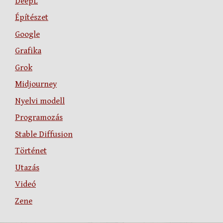
DeepL
Építészet
Google
Grafika
Grok
Midjourney
Nyelvi modell
Programozás
Stable Diffusion
Történet
Utazás
Videó
Zene