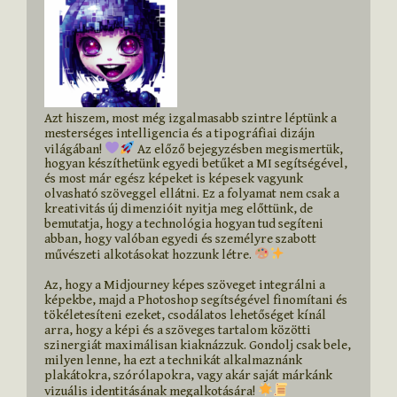
Azt hiszem, most még izgalmasabb szintre léptünk a 
mesterséges intelligencia és a tipográfiai dizájn 
világában! 
 Az előző bejegyzésben megismertük, 
hogyan készíthetünk egyedi betűket a MI segítségével, 
és most már egész képeket is képesek vagyunk 
olvasható szöveggel ellátni. Ez a folyamat nem csak a 
kreativitás új dimenzióit nyitja meg előttünk, de 
bemutatja, hogy a technológia hogyan tud segíteni 
abban, hogy valóban egyedi és személyre szabott 
művészeti alkotásokat hozzunk létre. 
Az, hogy a Midjourney képes szöveget integrálni a 
képekbe, majd a Photoshop segítségével finomítani és 
tökéletesíteni ezeket, csodálatos lehetőséget kínál 
arra, hogy a képi és a szöveges tartalom közötti 
szinergiát maximálisan kiaknázzuk. Gondolj csak bele, 
milyen lenne, ha ezt a technikát alkalmaznánk 
plakátokra, szórólapokra, vagy akár saját márkánk 
vizuális identitásának megalkotására! 