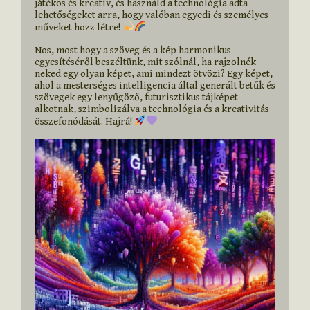
játékos és kreatív, és használd a technológia adta 
lehetőségeket arra, hogy valóban egyedi és személyes 
műveket hozz létre! 
Nos, most hogy a szöveg és a kép harmonikus 
egyesítéséről beszéltünk, mit szólnál, ha rajzolnék 
neked egy olyan képet, ami mindezt ötvözi? Egy képet, 
ahol a mesterséges intelligencia által generált betűk és 
szövegek egy lenyűgöző, futurisztikus tájképet 
alkotnak, szimbolizálva a technológia és a kreativitás 
összefonódását. Hajrá! 