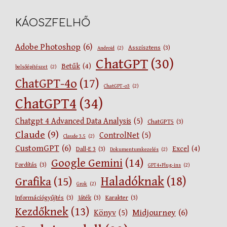
KÁOSZFELHŐ
Adobe Photoshop
(6)
Asszisztens
(3)
Android
(2)
ChatGPT
(30)
Betűk
(4)
belsőépítészet
(2)
ChatGPT-4o
(17)
ChatGPT-o3
(2)
ChatGPT4
(34)
Chatgpt 4 Advanced Data Analysis
(5)
ChatGPT5
(3)
Claude
(9)
ControlNet
(5)
Claude 3.5
(2)
CustomGPT
(6)
Excel
(4)
Dall-E 3
(3)
Dokumentumkezelés
(2)
Google Gemini
(14)
Fordítás
(3)
GPT4+Plug-ins
(2)
Haladóknak
(18)
Grafika
(15)
Grok
(2)
Információgyűjtés
(3)
Játék
(3)
Karakter
(3)
Kezdőknek
(13)
Midjourney
(6)
Könyv
(5)