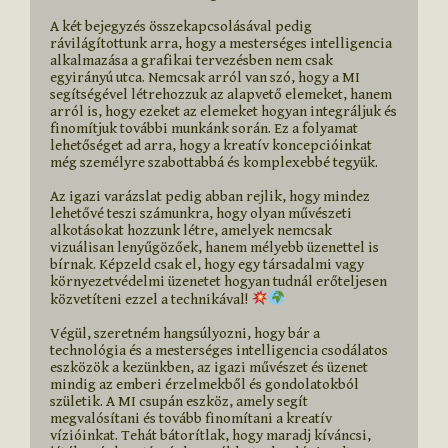
A két bejegyzés összekapcsolásával pedig 
rávilágítottunk arra, hogy a mesterséges intelligencia 
alkalmazása a grafikai tervezésben nem csak 
egyirányú utca. Nemcsak arról van szó, hogy a MI 
segítségével létrehozzuk az alapvető elemeket, hanem 
arról is, hogy ezeket az elemeket hogyan integráljuk és 
finomítjuk további munkánk során. Ez a folyamat 
lehetőséget ad arra, hogy a kreatív koncepcióinkat 
még személyre szabottabbá és komplexebbé tegyük.

Az igazi varázslat pedig abban rejlik, hogy mindez 
lehetővé teszi számunkra, hogy olyan művészeti 
alkotásokat hozzunk létre, amelyek nemcsak 
vizuálisan lenyűgözőek, hanem mélyebb üzenettel is 
bírnak. Képzeld csak el, hogy egy társadalmi vagy 
környezetvédelmi üzenetet hogyan tudnál erőteljesen 
közvetíteni ezzel a technikával! 
Végül, szeretném hangsúlyozni, hogy bár a 
technológia és a mesterséges intelligencia csodálatos 
eszközök a kezünkben, az igazi művészet és üzenet 
mindig az emberi érzelmekből és gondolatokból 
születik. A MI csupán eszköz, amely segít 
megvalósítani és tovább finomítani a kreatív 
vízióinkat. Tehát bátorítlak, hogy maradj kíváncsi, 