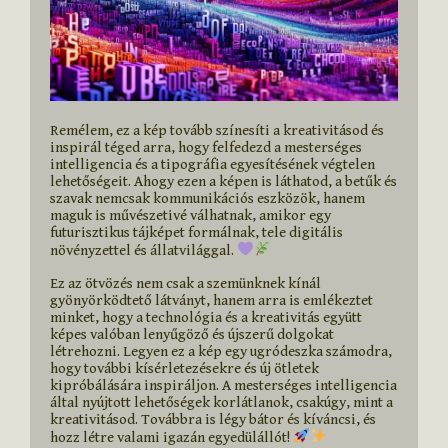
Remélem, ez a kép tovább színesíti a kreativitásod és 
inspirál téged arra, hogy felfedezd a mesterséges 
intelligencia és a tipográfia egyesítésének végtelen 
lehetőségeit. Ahogy ezen a képen is láthatod, a betűk és 
szavak nemcsak kommunikációs eszközök, hanem 
maguk is művészetivé válhatnak, amikor egy 
futurisztikus tájképet formálnak, tele digitális 
növényzettel és állatvilággal. 
Ez az ötvözés nem csak a szemünknek kínál 
gyönyörködtető látványt, hanem arra is emlékeztet 
minket, hogy a technológia és a kreativitás együtt 
képes valóban lenyűgöző és újszerű dolgokat 
létrehozni. Legyen ez a kép egy ugródeszka számodra, 
hogy további kísérletezésekre és új ötletek 
kipróbálására inspiráljon. A mesterséges intelligencia 
által nyújtott lehetőségek korlátlanok, csakúgy, mint a 
kreativitásod. Továbbra is légy bátor és kíváncsi, és 
hozz létre valami igazán egyedülállót! 