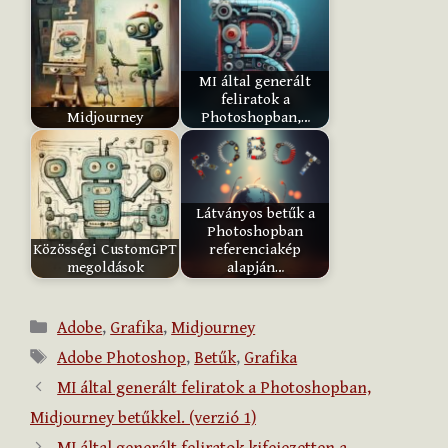
:
MI által generált
Submit
feliratok a
Rating
Midjourney
Photoshopban,…
Látványos betűk a
Photoshopban
Közösségi CustomGPT
referenciakép
megoldások
alapján…
Kategória
Adobe
,
Grafika
,
Midjourney
Címkék
Adobe Photoshop
,
Betűk
,
Grafika
MI által generált feliratok a Photoshopban,
Midjourney betűkkel. (verzió 1)