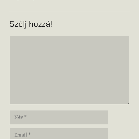
Szólj hozzá!
Hozzászólás
Név
Email