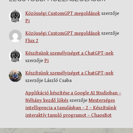
Közösségi CustomGPT megoldások
szerzője
Pi
Közösségi CustomGPT megoldások
szerzője
Flux 2
Készítsünk személyiséget a ChatGPT-nek
szerzője
Pi
Készítsünk személyiséget a ChatGPT-nek
szerzője
László Csaba
Applikáció készítése a Google AI Studioban –
Néhány kezdő lökés
szerzője
Mesterséges
intelligencia a tanulásban – 2 – Készítsünk
interaktív tanuló programot – ChaosBot