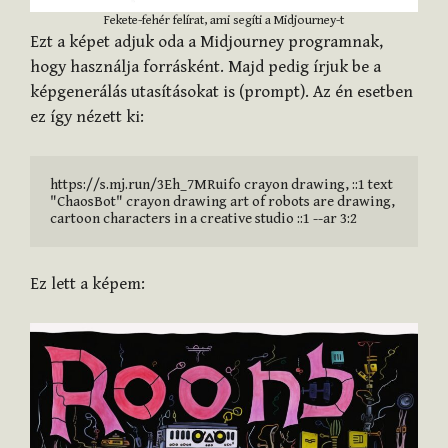
Fekete-fehér felírat, ami segíti a Midjourney-t
Ezt a képet adjuk oda a Midjourney programnak,
hogy használja forrásként. Majd pedig írjuk be a
képgenerálás utasításokat is (prompt). Az én esetben
ez így nézett ki:
https://s.mj.run/3Eh_7MRuifo crayon drawing, ::1 text 
"ChaosBot" crayon drawing art of robots are drawing, 
cartoon characters in a creative studio ::1 --ar 3:2
Ez lett a képem: