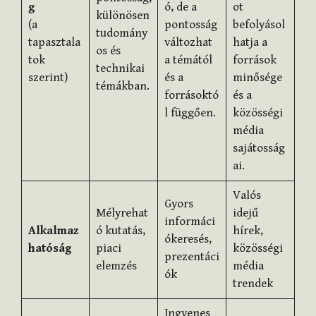
g
ó, de a
ot
különösen
(a
pontosság
befolyásol
tudomány
tapasztala
változhat
hatja a
os és
tok
a témától
források
technikai
szerint)
és a
minősége
témákban.
forrásoktó
és a
l függően.
közösségi
média
sajátosság
ai.
Valós
Gyors
Mélyrehat
idejű
informáci
Alkalmaz
ó kutatás,
hírek,
ókeresés,
hatóság
piaci
közösségi
prezentáci
elemzés
média
ók
trendek
Ingyenes