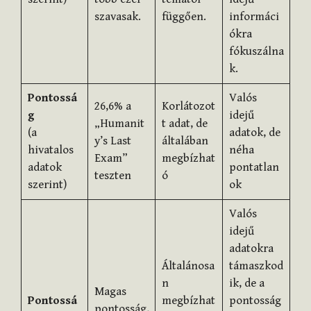
szavasak.
függően.
informáci
ókra
fókuszálna
k.
Pontossá
Valós
26,6% a
Korlátozot
g
idejű
„Humanit
t adat, de
(a
adatok, de
y’s Last
általában
hivatalos
néha
Exam”
megbízhat
adatok
pontatlan
teszten
ó
szerint)
ok
Valós
idejű
adatokra
Általánosa
támaszkod
n
ik, de a
Magas
Pontossá
megbízhat
pontosság
pontosság,