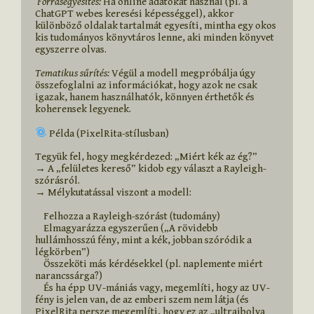
 Forrásegyesítés:
 Ha online adatokat használ (pl. a 
ChatGPT webes keresési képességgel), akkor 
különböző oldalak tartalmát egyesíti, mintha egy okos 
kis tudományos könyvtáros lenne, aki minden könyvet 
egyszerre olvas.

Tematikus sűrítés: 
Végül a modell megpróbálja úgy 
összefoglalni az információkat, hogy azok ne csak 
igazak, hanem használhatók, könnyen érthetők és 
koherensek legyenek.

 Példa (PixelRita-stílusban)

Tegyük fel, hogy megkérdezed: „Miért kék az ég?”

→ A „felületes kereső” kidob egy választ a Rayleigh-
szórásról.

→ Mélykutatással viszont a modell:

    Felhozza a Rayleigh-szórást (tudomány)

    Elmagyarázza egyszerűen („A rövidebb 
hullámhosszú fény, mint a kék, jobban szóródik a 
légkörben”)

    Összeköti más kérdésekkel (pl. naplemente miért 
narancssárga?)

    És ha épp UV-mániás vagy, megemlíti, hogy az UV-
fény is jelen van, de az emberi szem nem látja (és 
PixelRita persze megemlíti, hogy ez az „ultraibolya 