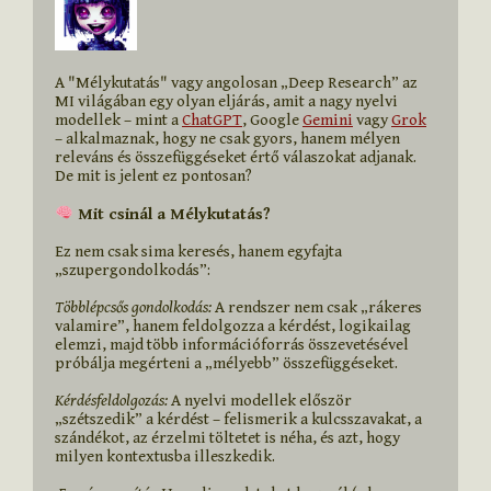
A "Mélykutatás" vagy angolosan „Deep Research” az 
MI világában egy olyan eljárás, amit a nagy nyelvi 
modellek – mint a 
ChatGPT
, Google 
Gemini
 vagy 
Grok
– alkalmaznak, hogy ne csak gyors, hanem mélyen 
releváns és összefüggéseket értő válaszokat adjanak. 
 Mit csinál a Mélykutatás?
Ez nem csak sima keresés, hanem egyfajta 
„szupergondolkodás”:

Többlépcsős gondolkodás: 
A rendszer nem csak „rákeres 
valamire”, hanem feldolgozza a kérdést, logikailag 
elemzi, majd több információforrás összevetésével 
próbálja megérteni a „mélyebb” összefüggéseket.

Kérdésfeldolgozás:
 A nyelvi modellek először 
„szétszedik” a kérdést – felismerik a kulcsszavakat, a 
szándékot, az érzelmi töltetet is néha, és azt, hogy 
milyen kontextusba illeszkedik.
