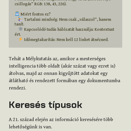
csillogás” RGB: 138, 43, 226).

 Miért fontos ez?

 Tartalmi minőség: Nem csak „válaszol”, hanem 
tanít.

 Kapcsolódó tudás hálózatát használja: Kontextust 
ért.

 Időmegtakarítás: Nem kell 12 linket átnézned.
Tehát a Mélykutatás az, amikor a mesterséges
intelligencia több oldalt (akár százat vagy ezret is)
átolvas, majd az onnan kigyűjtött adatokat egy
átlátható és rendezett formában egy dokumentumba
rendezi.
Keresés típusok
A 21. század elején az információ keresésére több
lehetőségünk is van.