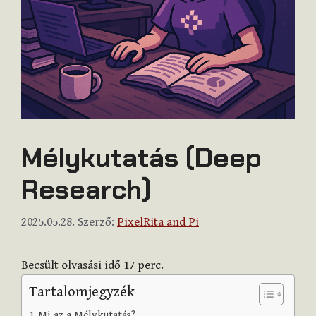
Mélykutatás (Deep
Research)
2025.05.28.
Szerző:
PixelRita and Pi
Becsült olvasási idő
17
perc.
Tartalomjegyzék
Mi az a Mélykutatás?