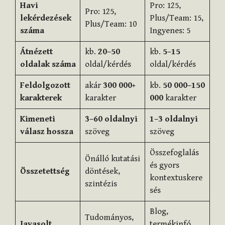
Havi
Pro: 125,
Pro: 125,
lekérdezések
Plus/Team: 15,
Plus/Team: 10
száma
Ingyenes: 5
Átnézett
kb.
20–50
kb.
5–15
oldalak száma
oldal/kérdés
oldal/kérdés
Feldolgozott
akár
300 000+
kb.
50 000–150
karakterek
karakter
000
karakter
Kimeneti
3–60 oldalnyi
1–3 oldalnyi
válasz hossza
szöveg
szöveg
Összefoglalás
Önálló kutatási
és gyors
Összetettség
döntések,
kontextuskere
szintézis
sés
Blog,
Tudományos,
Javasolt
termékinfó,