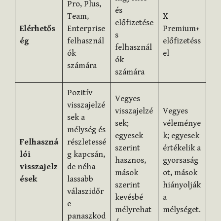
Pro, Plus,
és
Team,
X
előfizetése
Elérhetős
Enterprise
Premium+
s
ég
felhasznál
előfizetéss
felhasznál
ók
el
ók
számára
számára
Pozitív
Vegyes
visszajelzé
visszajelzé
Vegyes
sek a
sek;
véleménye
mélység és
egyesek
k; egyesek
Felhaszná
részletessé
szerint
értékelik a
lói
g kapcsán,
hasznos,
gyorsaság
visszajelz
de néha
mások
ot, mások
ések
lassabb
szerint
hiányolják
válaszidőr
kevésbé
a
e
mélyrehat
mélységet.
panaszkod