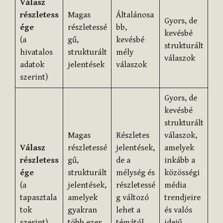
Válasz
részletess
Magas
Általánosa
Gyors, de
ége
részletessé
bb,
kevésbé
(a
gű,
kevésbé
strukturált
hivatalos
strukturált
mély
válaszok
adatok
jelentések
válaszok
szerint)
Gyors, de
kevésbé
strukturált
Magas
Részletes
válaszok,
Válasz
részletessé
jelentések,
amelyek
részletess
gű,
de a
inkább a
ége
strukturált
mélység és
közösségi
(a
jelentések,
részletessé
média
tapasztala
amelyek
g változó
trendjeire
tok
gyakran
lehet a
és valós
szerint)
több ezer
témától
idejű