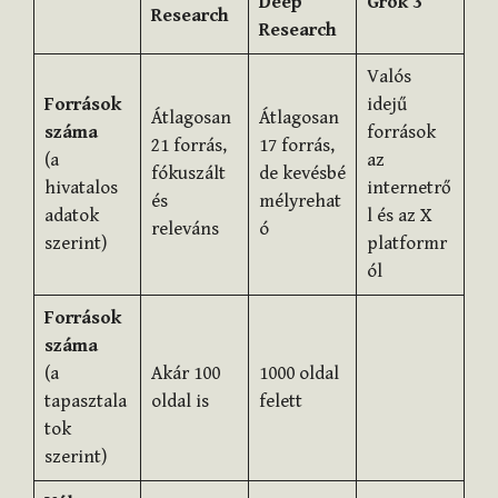
Deep
Grok 3
Research
Research
Valós
Források
idejű
Átlagosan
Átlagosan
száma
források
21 forrás,
17 forrás,
(a
az
fókuszált
de kevésbé
hivatalos
internetrő
és
mélyrehat
adatok
l és az X
releváns
ó
szerint)
platformr
ól
Források
száma
(a
Akár 100
1000 oldal
tapasztala
oldal is
felett
tok
szerint)