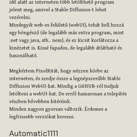
idő alatt az interneten több letölthető program
jelent meg, amivel a Stable Diffusion-t lehet
vezérelni.
Mindegyik web-es felületű (webUI), tehát kell hozzá
egy böngésző (de legalább más extra program, mint
.net vagy java, stb.. nem), és ez kicsit korlátozza a
kinézetet is. Kissé fapados, de legalább átlátható és
használható.
Megkértem PixelRitát, hogy nézzen körbe az
interneten, és szedje össze a legnépszerűbb Stable
Diffusion WebUI-kat. Mindig a GitHUB-ról tudjuk
letölteni a webUI-kat. De erről hamarosan a telepítés
részben bővebben kitérünk.
Minden nagyon gyorsan változik. Érdemes a
legfrissebb verziókat keresni.
Automatic1111