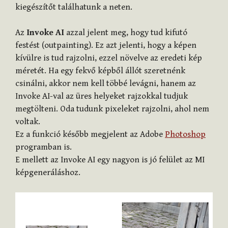
kiegészítőt találhatunk a neten.
Az
Invoke AI
azzal jelent meg, hogy tud kifutó
festést (outpainting). Ez azt jelenti, hogy a képen
kívülre is tud rajzolni, ezzel növelve az eredeti kép
méretét. Ha egy fekvő képből állót szeretnénk
csinálni, akkor nem kell többé levágni, hanem az
Invoke AI-val az üres helyeket rajzokkal tudjuk
megtölteni. Oda tudunk pixeleket rajzolni, ahol nem
voltak.
Ez a funkció később megjelent az Adobe
Photoshop
programban is.
E mellett az Invoke AI egy nagyon is jó felület az MI
képgeneráláshoz.