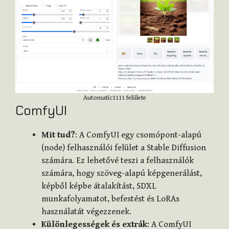
Automatic1111 felülete
ComfyUI
Mit tud?
: A ComfyUI egy csomópont-alapú
(node) felhasználói felület a Stable Diffusion
számára. Ez lehetővé teszi a felhasználók
számára, hogy szöveg-alapú képgenerálást,
képből képbe átalakítást, SDXL
munkafolyamatot, befestést és LoRAs
használatát végezzenek.
Különlegességek és extrák
: A ComfyUI