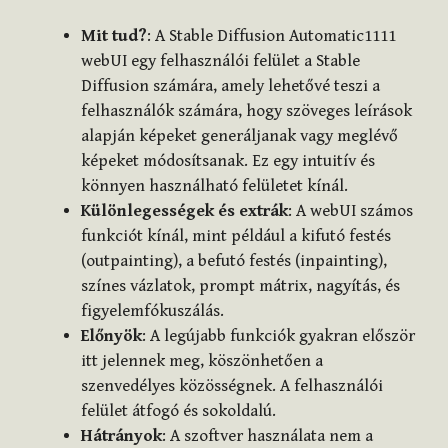
Mit tud?
: A Stable Diffusion Automatic1111
webUI egy felhasználói felület a Stable
Diffusion számára, amely lehetővé teszi a
felhasználók számára, hogy szöveges leírások
alapján képeket generáljanak vagy meglévő
képeket módosítsanak. Ez egy intuitív és
könnyen használható felületet kínál.
Különlegességek és extrák
: A webUI számos
funkciót kínál, mint például a kifutó festés
(outpainting), a befutó festés (inpainting),
színes vázlatok, prompt mátrix, nagyítás, és
figyelemfókuszálás.
Előnyök
: A legújabb funkciók gyakran először
itt jelennek meg, köszönhetően a
szenvedélyes közösségnek. A felhasználói
felület átfogó és sokoldalú.
Hátrányok
: A szoftver használata nem a