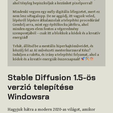
ahol tényleg bepiszkoljuk a kezünket pixelporral!
Mindenki vegyen egy mély digitális lélegzetet, mert ez 
nem lesz sétagalopp. De ne aggódj, itt vagyok veled, 
lépésről lépésre átkalauzolak a telepítési procedúrán! 
Gondolj arra, mint egy építőkocka játékra, ahol 
minden egyes elem fontos a végeredmény 
szempontjából – csak itt a blokkok a kódok és a kreatív 
energiád!
Tehát, állítsd be a mentális hiperhajtóműveidet, és 
készülj fel az AI művészeti mesterkurzusra! Kész? 
Induljon a rakéta, és irány a telepítési folyamat, ahol a 
kódok és a kreatív energiák összecsapnak! 
Stable Diffusion 1.5-ös
verzió telepítése
Windowsra
Hagyjuk hátra a modern 2020-as világot, amikor