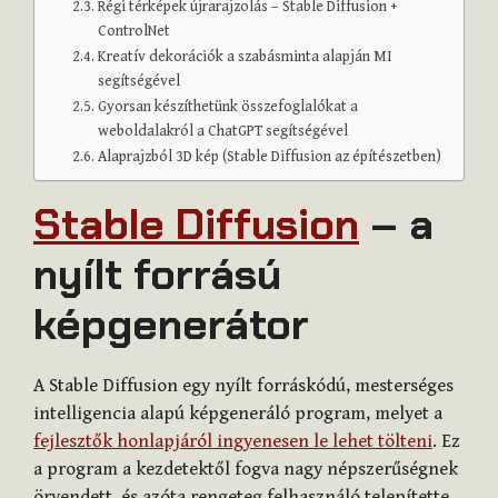
Régi térképek újrarajzolás – Stable Diffusion +
ControlNet
Kreatív dekorációk a szabásminta alapján MI
segítségével
Gyorsan készíthetünk összefoglalókat a
weboldalakról a ChatGPT segítségével
Alaprajzból 3D kép (Stable Diffusion az építészetben)
Stable Diffusion
– a
nyílt forrású
képgenerátor
A Stable Diffusion egy nyílt forráskódú, mesterséges
intelligencia alapú képgeneráló program, melyet a
fejlesztők honlapjáról ingyenesen le lehet tölteni
. Ez
a program a kezdetektől fogva nagy népszerűségnek
örvendett, és azóta rengeteg felhasználó telepítette,