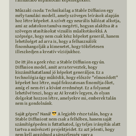
rafináltabb képalkotási képességekkel.
Műszaki csoda: Technikailag a Stable Diffusion egy 
mély tanulási modell, amely szöveges leírások alapján 
hoz létre képeket. A szívét egy neurális hálózat alkotja, 
ami az adatokon tanulva megérti, hogyan alakítsa át a 
szöveges utasításokat vizuális műalkotásokká. A 
szépsége, hogy nem csak kész képeket generál, hanem 
lehetőséget ad arra is, hogy a felhasználók 
finomhangolják a kimenetet, hogy tökéletesen 
illeszkedjen a kreatív víziójukhoz.
De itt jön a geek rész: a Stable Diffusion egy ún. 
Diffusion model, amit arra terveztek, hogy 
kiszámíthatatlanul jó képeket generáljon. Ez a 
technológia úgy működik, hogy először "elmosódott" 
képeket hoz létre, majd fokozatosan finomítja őket, 
amíg el nem éri a kívánt eredményt. Ez a folyamat 
lehetővé teszi, hogy az AI kreatív legyen, és olyan 
dolgokat hozzon létre, amelyekre mi, emberek talán 
nem is gondolnánk.
Saját gépen? Naná! 
 A legjobb része talán, hogy a 
Stable Diffusiont nem csak a felhőben, hanem saját 
számítógépeden is futtathatod, így teljes irányítás alatt 
tartva a művészeti projektjeidet. Ez azt jelenti, hogy 
nem kell aggódnod a sávszélesség vagy a 