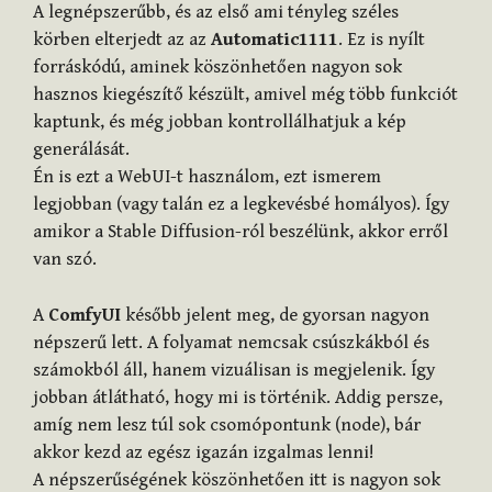
A legnépszerűbb, és az első ami tényleg széles
körben elterjedt az az
Automatic1111
. Ez is nyílt
forráskódú, aminek köszönhetően nagyon sok
hasznos kiegészítő készült, amivel még több funkciót
kaptunk, és még jobban kontrollálhatjuk a kép
generálását.
Én is ezt a WebUI-t használom, ezt ismerem
legjobban (vagy talán ez a legkevésbé homályos). Így
amikor a Stable Diffusion-ról beszélünk, akkor erről
van szó.
A
ComfyUI
később jelent meg, de gyorsan nagyon
népszerű lett. A folyamat nemcsak csúszkákból és
számokból áll, hanem vizuálisan is megjelenik. Így
jobban átlátható, hogy mi is történik. Addig persze,
amíg nem lesz túl sok csomópontunk (node), bár
akkor kezd az egész igazán izgalmas lenni!
A népszerűségének köszönhetően itt is nagyon sok