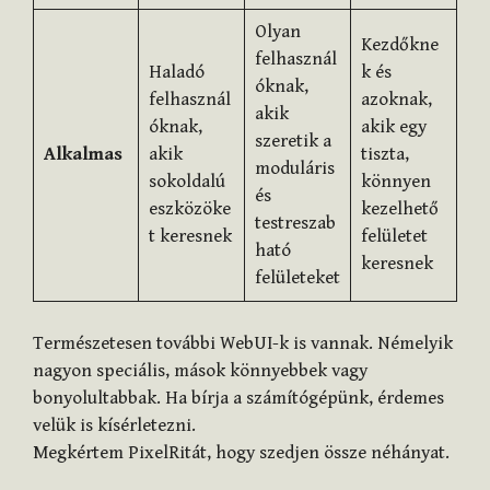
Olyan
Kezdőkne
felhasznál
Haladó
k és
óknak,
felhasznál
azoknak,
akik
óknak,
akik egy
szeretik a
Alkalmas
akik
tiszta,
moduláris
sokoldalú
könnyen
és
eszközöke
kezelhető
testreszab
t keresnek
felületet
ható
keresnek
felületeket
Természetesen további WebUI-k is vannak. Némelyik
nagyon speciális, mások könnyebbek vagy
bonyolultabbak. Ha bírja a számítógépünk, érdemes
velük is kísérletezni.
Megkértem PixelRitát, hogy szedjen össze néhányat.