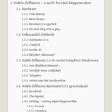
Stable Diffusion – a nyílt forrású képgenerátor
Hardware
Videokártya
Merevlemez
Rendszer és egyebek
Ha nem elég erős a gép…
Felhasználói felületek
Automatic1111
ComfyUI
Invoke AI
Melyiket válasszam?
Stable Diffusion 1.5-ös verzió telepítése Windowsra
Ami általában kimarad…
Szedjük össze a fájlokat!
Telepítés
webui-user.bat szerkesztése
Stable Diffusion Automatic1111 gyorstalpaló
Kezdetek
Checkpoint
txt2img – szöveg alapú képgenerálás
Prompt
Sampling