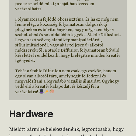
processzoridő miatt; a saját hardvereden 
varázsolhatsz!
Folyamatosan fejlődő ökoszisztéma: És ha ez még nem 
lenne elég, a közösség folyamatosan dolgozik új 
plugineken és bővítményeken, hogy még személyre 
szabottabbá és sokoldalúbbá tegyék a Stable Diffusiont. 
Legyen szó szöveg-alapú képmanipulációról, 
stílusimitációról, vagy akár teljesen új alkotói 
módszerekről, a Stable Diffusion folyamatosan bővülő 
készlettel rendelkezik, hogy kielégítse minden kreatív 
igényedet.
Tehát a Stable Diffusion nem csak egy eszköz, hanem 
egy olyan alkotói társ, amely segít felfedezni és 
megvalósítani a legvadabb vizuális álmaidat. Úgyhogy 
vedd elő a kreatív kalapodat, és készülj fel a 
varázslatra! 
Hardware
Mielőtt bármibe belekezdenénk, legfontosabb, hogy