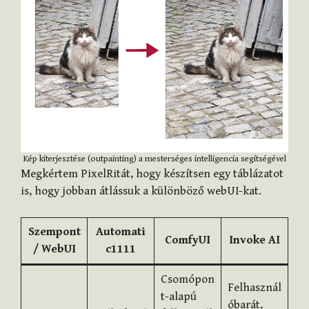
Kép kiterjesztése (outpainting) a mesterséges intelligencia segítségével
Megkértem PixelRitát, hogy készítsen egy táblázatot
is, hogy jobban átlássuk a különböző webUI-kat.
Szempont
Automati
ComfyUI
Invoke AI
/ WebUI
c1111
Csomópon
Felhasznál
t-alapú
óbarát,