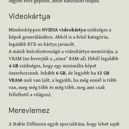
legyen erős gépünk, amin használni tudjuk.
Videokártya
Mindenképpen
NVIDIA
videokártya
szükséges a
képek generálásához. Abból is a felső kategória,
legalább RTX-es kártya javasolt.
A másik kulcsfontosságú a videokártya memóriája, a
VRAM (ne keverjük a „sima” RAM-al). Ebből legalább
4 GB
szükséges, hogy egy minimális képet
összehozzunk. Inkább
6 GB
, de legjobb ha
12 GB
VRAM
-unk van (sőt, a legjobb, ha még ennél is több
van, meg még több és még több, meg ami csak
fellelhető a világon).
Merevlemez
A Stable Diffusion egyik specialitása, hogy lehet saját