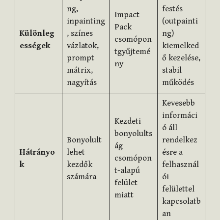
ng,
festés
Impact
inpainting
(outpainti
Pack
Különleg
, színes
ng)
csomópon
ességek
vázlatok,
kiemelked
tgyűjtemé
prompt
ő kezelése,
ny
mátrix,
stabil
nagyítás
működés
Kevesebb
informáci
Kezdeti
ó áll
bonyolults
Bonyolult
rendelkez
ág
Hátrányo
lehet
ésre a
csomópon
k
kezdők
felhasznál
t-alapú
számára
ói
felület
felülettel
miatt
kapcsolatb
an