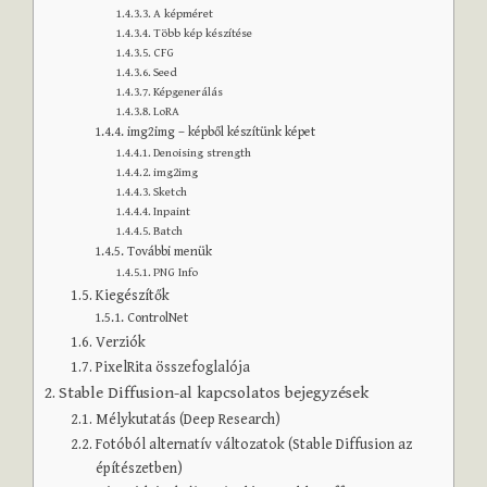
A képméret
Több kép készítése
CFG
Seed
Képgenerálás
LoRA
img2img – képből készítünk képet
Denoising strength
img2img
Sketch
Inpaint
Batch
További menük
PNG Info
Kiegészítők
ControlNet
Verziók
PixelRita összefoglalója
Stable Diffusion-al kapcsolatos bejegyzések
Mélykutatás (Deep Research)
Fotóból alternatív változatok (Stable Diffusion az
építészetben)