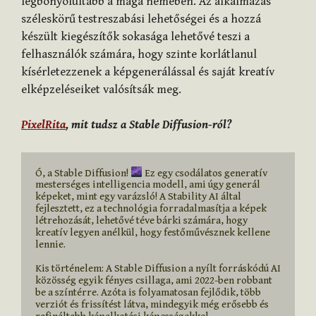
legbonyolultabb a maga nemében. Az alkalmazás
széleskörű testreszabási lehetőségei és a hozzá
készült kiegészítők sokasága lehetővé teszi a
felhasználók számára, hogy szinte korlátlanul
kísérletezzenek a képgenerálással és saját kreatív
elképzeléseiket valósítsák meg.
PixelRita
, mit tudsz a Stable Diffusion-ról?
Ó, a Stable Diffusion! 
 Ez egy csodálatos generatív 
mesterséges intelligencia modell, ami úgy generál 
képeket, mint egy varázsló! A Stability AI által 
fejlesztett, ez a technológia forradalmasítja a képek 
létrehozását, lehetővé téve bárki számára, hogy 
kreatív legyen anélkül, hogy festőművésznek kellene 
lennie.
Kis történelem: A Stable Diffusion a nyílt forráskódú AI 
közösség egyik fényes csillaga, ami 2022-ben robbant 
be a színtérre. Azóta is folyamatosan fejlődik, több 
verziót és frissítést látva, mindegyik még erősebb és 