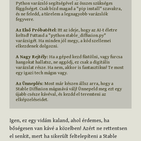
Python varázsló segítségével az összes szükséges 
függőséget. Csak bízd magad a "pip install" szavakra, 
és ne feledd, a türelem a legnagyobb varázslók 
fegyvere.

Az Első Próbatétel:
 Itt az ideje, hogy az AI-t életre 
keltsd! Futtasd a "python stable_diffusion.py" 
varázsigét. Ha minden jól megy, a kód szellemei 
A Nagy Rejtély:
 Ha a géped kezd füstölni, vagy furcsa 
hangokat hallatsz, ne aggódj, ez csak a digitális 
varázslat része. Ha nem, akkor is fantasztikus! Te most 
egy igazi tech mágus vagy.

Az Ünneplés:
 Most már készen állsz arra, hogy a 
Stable Diffusion mágusává válj! Ünnepeld meg ezt egy 
újabb csésze kávéval, és kezdd el teremteni az 
elképzeléseidet.
Igen, ez egy vidám kaland, ahol érdemes, ha
bőségesen van kávé a közelben! Azért ne rettentsen
el senkit, mert ha sikerült feltelepíteni a Stable