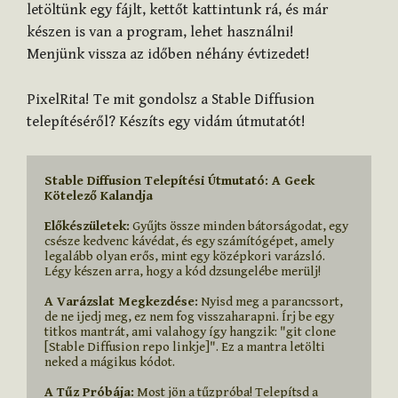
letöltünk egy fájlt, kettőt kattintunk rá, és már
készen is van a program, lehet használni!
Menjünk vissza az időben néhány évtizedet!
PixelRita! Te mit gondolsz a Stable Diffusion
telepítéséről? Készíts egy vidám útmutatót!
Stable Diffusion Telepítési Útmutató: A Geek 
Kötelező Kalandja
Előkészületek:
 Gyűjts össze minden bátorságodat, egy 
csésze kedvenc kávédat, és egy számítógépet, amely 
legalább olyan erős, mint egy középkori varázsló. 
A Varázslat Megkezdése:
 Nyisd meg a parancssort, 
de ne ijedj meg, ez nem fog visszaharapni. Írj be egy 
titkos mantrát, ami valahogy így hangzik: "git clone 
[Stable Diffusion repo linkje]". Ez a mantra letölti 
A Tűz Próbája:
 Most jön a tűzpróba! Telepítsd a 