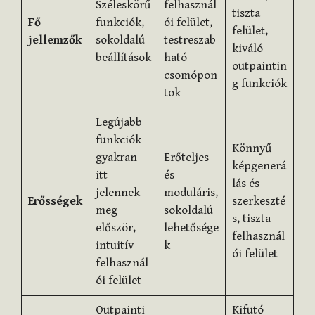
Széleskörű
felhasznál
tiszta
Fő
funkciók,
ói felület,
felület,
jellemzők
sokoldalú
testreszab
kiváló
beállítások
ható
outpaintin
csomópon
g funkciók
tok
Legújabb
funkciók
Könnyű
gyakran
Erőteljes
képgenerá
itt
és
lás és
jelennek
moduláris,
Erősségek
szerkeszté
meg
sokoldalú
s, tiszta
először,
lehetősége
felhasznál
intuitív
k
ói felület
felhasznál
ói felület
Outpainti
Kifutó