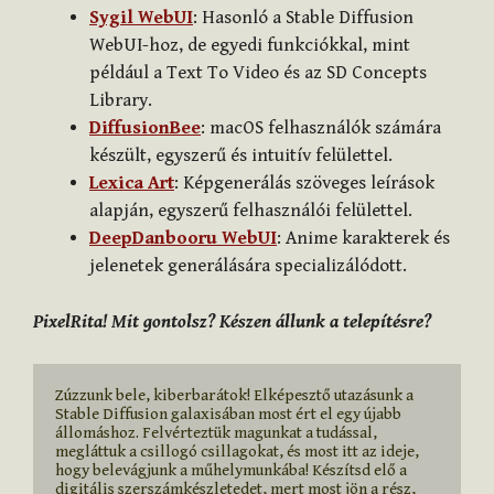
Sygil WebUI
: Hasonló a Stable Diffusion
WebUI-hoz, de egyedi funkciókkal, mint
például a Text To Video és az SD Concepts
Library.
DiffusionBee
: macOS felhasználók számára
készült, egyszerű és intuitív felülettel.
Lexica Art
: Képgenerálás szöveges leírások
alapján, egyszerű felhasználói felülettel.
DeepDanbooru WebUI
: Anime karakterek és
jelenetek generálására specializálódott.
PixelRita! Mit gontolsz? Készen állunk a telepítésre?
Zúzzunk bele, kiberbarátok! Elképesztő utazásunk a 
Stable Diffusion galaxisában most ért el egy újabb 
állomáshoz. Felvérteztük magunkat a tudással, 
megláttuk a csillogó csillagokat, és most itt az ideje, 
hogy belevágjunk a műhelymunkába! Készítsd elő a 
digitális szerszámkészletedet, mert most jön a rész, 